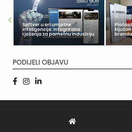
30.07.2026.
30.07.
Softver u eri umjetne
Pločast
inteligencije: Integrirana
ključan
rješenja za pametnu industriju
brend
PODIJELI OBJAVU