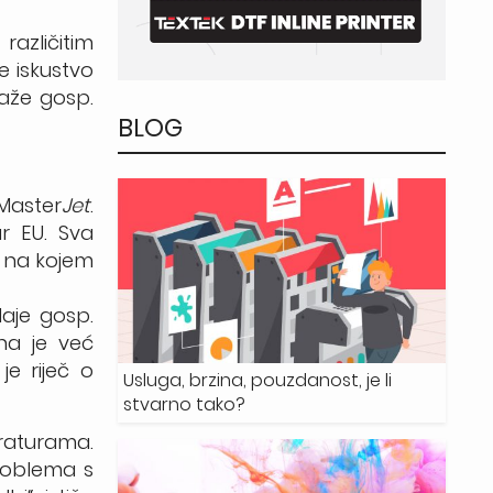
različitim
e iskustvo
kaže gosp.
BLOG
 Master
Jet
.
ar EU. Sva
, na kojem
daje gosp.
ina je već
je riječ o
Usluga, brzina, pouzdanost, je li
stvarno tako?
eraturama.
problema s