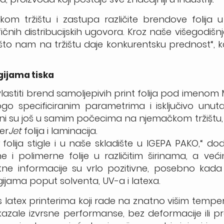
m tržištu i zastupa različite brendove folija u 
ičnih distribucijskih ugovora. Kroz naše višegodišnj
a, što nam na tržištu daje konkurentsku prednost“, 
gijama tiska
vlastiti brend samoljepivih print folija pod imenom
ogo specificiranim parametrima i isključivo unut
eni su još u samim počecima na njemačkom tržištu
ter
Jet
folija i laminacija.
folija stigle i u naše skladište u IGEPA PAKO,“ do
e i polimerne folije u različitim širinama, a već
ne informacije su vrlo pozitivne, posebno kada 
ogijama poput solventa, UV-a i latexa.
 s latex printerima koji rade na znatno višim temp
azale izvrsne performanse, bez deformacije ili 