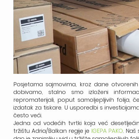
Posjetama sajmovima, kroz dane otvorenih v
dobivamo, stalno smo izloženi informac
repromaterijali, poput samoljepljivih folija,
izdatak za tiskare. U usporedbi s investicijama 
često veći.
Jedna od vodećih tvrtki koja već desetljećim
tržištu Adria/Balkan regije je
IGEPA PAKO
. Naš
dao je zanimljiv uvid u tržište samoljepljivih foli