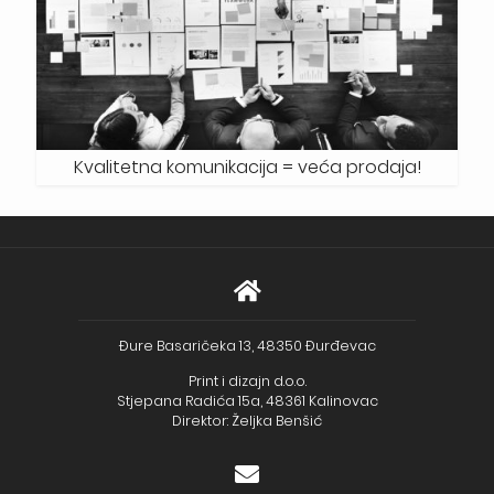
Kvalitetna komunikacija = veća prodaja!
Đure Basaričeka 13, 48350 Đurđevac
Print i dizajn d.o.o.
Stjepana Radića 15a, 48361 Kalinovac
Direktor: Željka Benšić