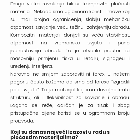
Druga velika revolucija bili su kompozitni pločasti
materijali. Nekada smo uglavnom koristili limove koji
su imali brojna ograničenja, slabiju mehaničku
otpornost, savijanje, veću težinu i zahtjevniju obradu.
Kompozitni materijali donijeli su veću stabilnost,
otpornost na vremenske uvjete i puno
jednostavniju obradu. To je otvorilo prostor za
masovniju primjenu tiska u retailu, signageu i
uređenju interijera.
Naravno, ne smijem zaboraviti ni forex. U našem
pogonu često kažemo da smo od forexa “izgradili
pola svijeta”. To je materijal koji ima dovoljno krutu
strukturu, ali i fleksibilnost za savijanje i obradu.
Lagano se reže, odličan je za tisak i zbog
pristupačne cijene koristi se u ogromnom broju
proizvoda.
Koji su danas najveći izazovi u radu s
pločastim materijalima?