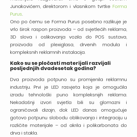
Junakovićem, direktorom i vlasnikom tvrtke
Forma
Purus
.
Ono po čemu se Forma Purus posebno razlikuje je
vrlo širok raspon proizvoda – od svjetlećih reklama,
3D slova i oslikavanja vozila do POS sustava,
proizvoda od plexiglasa, drvenih modula i
kompleksnih reklamnih instalacija.
Kako su se pločasti materijali razvijali
posljednjih dvadesetak godina?
Dva proizvoda potpuno su promijenila reklamnu
industriju. Prvi je LED rasvjeta koja je omogućila
izradu tehnološki puno kompleksnijih reklama.
Nekadašnji izvori svjetla bili su glomazni i
ograničavali dizajn, dok LED danas omogućuje
gotovo potpunu slobodu oblikovanja i integraciju u
različite materijale – od akrila i polikarbonata do
drva i stakla.