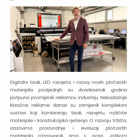
Digitalni tisak, LED rasvjeta i razvoj novih pločastih
materijala posljednjih su dvadesetak godina
potpuno promijenili reklamnu industriju. Nekadašnje
klasične reklame danas su zamijenili kompleksni
sustavi koji kombiniraju tisak, rasvjetu, različite
materijale i konstrukcijska rješenja. O razvoju tržišta,
izazovima proizvodnje i evoluciji pločastih
materijala razgovarali smo s gosp. Joškom