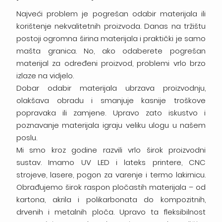
Najveći problem je pogrešan odabir materijala ili
korištenje nekvalitetnih proizvoda. Danas na tržištu
postoji ogromna širina materijala i praktički je samo
mašta granica. No, ako odaberete pogrešan
materijal za određeni proizvod, problemi vrlo brzo
izlaze na vidjelo.
Dobar odabir materijala ubrzava proizvodnju,
olakšava obradu i smanjuje kasnije troškove
popravaka ili zamjene. Upravo zato iskustvo i
poznavanje materijala igraju veliku ulogu u našem
poslu.
Mi smo kroz godine razvili vrlo širok proizvodni
sustav. Imamo UV LED i lateks printere, CNC
strojeve, lasere, pogon za varenje i termo lakirnicu.
Obrađujemo širok raspon pločastih materijala – od
kartona, akrila i polikarbonata do kompozitnih,
drvenih i metalnih ploča. Upravo ta fleksibilnost