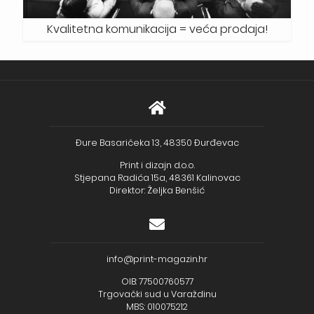
Kvalitetna komunikacija = veća prodaja!
Đure Basaričeka 13, 48350 Đurđevac
Print i dizajn d.o.o.
Stjepana Radića 15a, 48361 Kalinovac
Direktor: Željka Benšić
info@print-magazin.hr
OIB: 77500760577
Trgovački sud u Varaždinu
MBS: 010075212