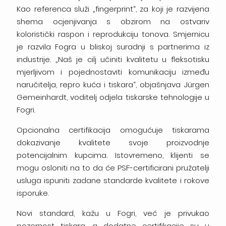
Kao referenca služi „fingerprint“, za koji je razvijena
shema ocjenjivanja s obzirom na ostvariv
koloristički raspon i reprodukciju tonova. Smjernicu
je razvila Fogra u bliskoj suradnji s partnerima iz
industrije. „Naš je cilj učiniti kvalitetu u fleksotisku
mjerljivom i pojednostaviti komunikaciju između
naručitelja, repro kuća i tiskara“, objašnjava Jürgen
Gemeinhardt, voditelj odjela tiskarske tehnologije u
Fogri.
Opcionalna certifikacija omogućuje tiskarama
dokazivanje kvalitete svoje proizvodnje
potencijalnim kupcima. Istovremeno, klijenti se
mogu osloniti na to da će PSF-certificirani pružatelji
usluga ispuniti zadane standarde kvalitete i rokove
isporuke.
Novi standard, kažu u Fogri, već je privukao
pozornost tiskara, a dodatne certifikacije su u