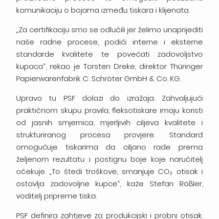
komunikaciju o bojama između tiskara i klijenata.
„Za certifikaciju smo se odlučili jer želimo unaprijediti
naše radne procese, podići interne i eksterne
standarde kvalitete te povećati zadovoljstvo
kupaca“, rekao je Torsten Dreke, direktor Thüringer
Papierwarenfabrik C. Schröter GmbH & Co. KG.
Upravo tu PSF dolazi do izražaja. Zahvaljujući
praktičnom skupu pravila, fleksotiskare imaju koristi
od jasnih smjernica, mjerljivih ciljeva kvalitete i
strukturiranog procesa provjere. Standard
omogućuje tiskarima da ciljano rade prema
željenom rezultatu i postignu boje koje naručitelj
očekuje. „To štedi troškove, smanjuje CO₂ otisak i
ostavlja zadovoljne kupce“, kaže Stefan Rößler,
voditelj pripreme tiska.
PSF definira zahtjeve za produkcijski i probni otisak.