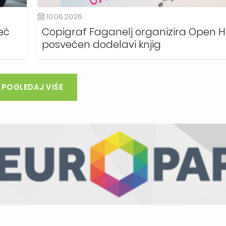
10.06.2026.
eč
Copigraf Faganelj organizira Open 
posvečen dodelavi knjig
POGLEDAJ VIŠE