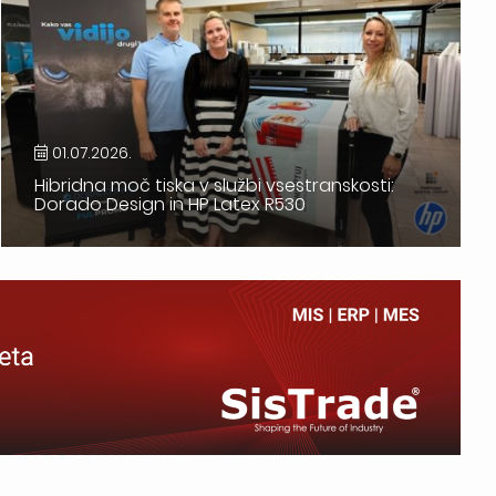
01.07.2026.
Hibridna moč tiska v službi vsestranskosti:
Dorado Design in HP Latex R530