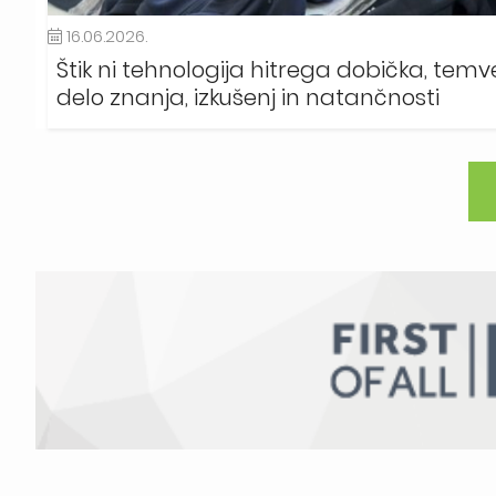
16.06.2026.
Štik ni tehnologija hitrega dobička, temv
delo znanja, izkušenj in natančnosti