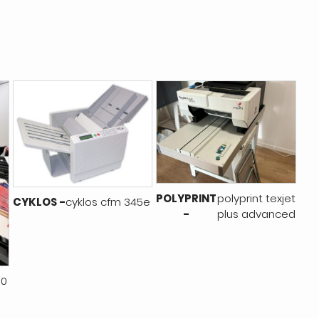
POLYPRINT
polyprint texjet
CYKLOS -
cyklos cfm 345e
-
plus advanced
70