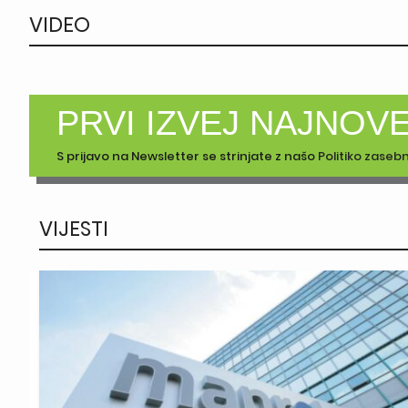
VIDEO
PRVI IZVEJ NAJNOV
S prijavo na Newsletter se strinjate z našo
Politiko zaseb
VIJESTI