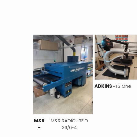
ADKINS -
TS One
M&R
M&R RADICURE D
-
36/6-4