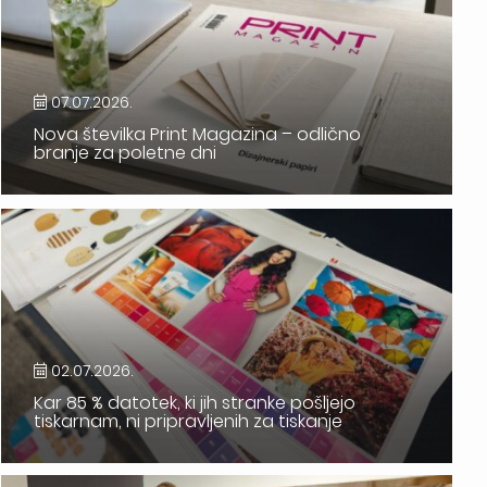
07.07.2026.
Nova številka Print Magazina – odlično
branje za poletne dni
02.07.2026.
Kar 85 % datotek, ki jih stranke pošljejo
tiskarnam, ni pripravljenih za tiskanje