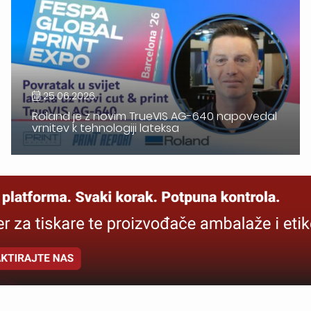
25.06.2026.
Roland je z novim TrueVIS AG-640 napovedal
vrnitev k tehnologiji lateksa