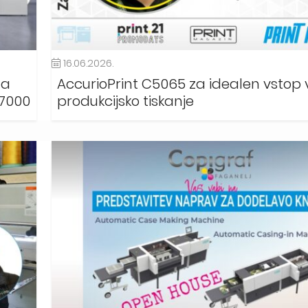
16.06.2026.
za
AccurioPrint C5065 za idealen vstop 
 7000
produkcijsko tiskanje