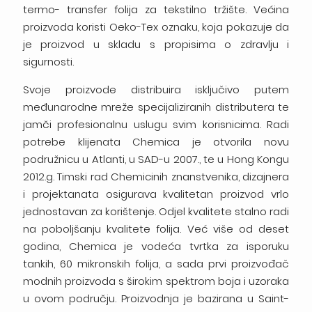
termo- transfer folija za tekstilno tržište. Većina
proizvoda koristi Oeko-Tex oznaku, koja pokazuje da
je proizvod u skladu s propisima o zdravlju i
sigurnosti.
Svoje proizvode distribuira isključivo putem
međunarodne mreže specijaliziranih distributera te
jamči profesionalnu uslugu svim korisnicima. Radi
potrebe klijenata Chemica je otvorila novu
podružnicu u Atlanti, u SAD-u 2007., te u Hong Kongu
2012.g. Timski rad Chemicinih znanstvenika, dizajnera
i projektanata osigurava kvalitetan proizvod vrlo
jednostavan za korištenje. Odjel kvalitete stalno radi
na poboljšanju kvalitete folija. Već više od deset
godina, Chemica je vodeća tvrtka za isporuku
tankih, 60 mikronskih folija, a sada prvi proizvođač
modnih proizvoda s širokim spektrom boja i uzoraka
u ovom području. Proizvodnja je bazirana u Saint-