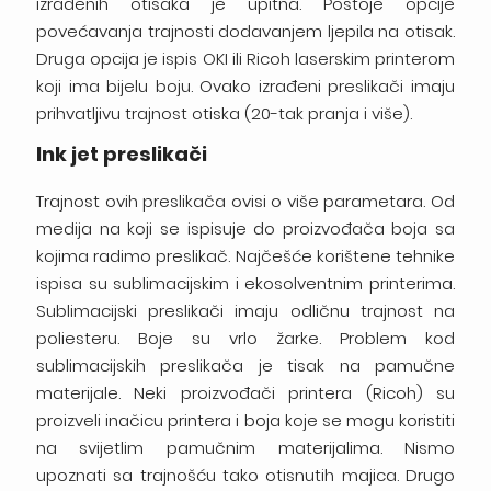
izrađenih otisaka je upitna. Postoje opcije
povećavanja trajnosti dodavanjem ljepila na otisak.
Druga opcija je ispis OKI ili Ricoh laserskim printerom
koji ima bijelu boju. Ovako izrađeni preslikači imaju
prihvatljivu trajnost otiska (20-tak pranja i više).
Ink jet preslikači
Trajnost ovih preslikača ovisi o više parametara. Od
medija na koji se ispisuje do proizvođača boja sa
kojima radimo preslikač. Najčešće korištene tehnike
ispisa su sublimacijskim i ekosolventnim printerima.
Sublimacijski preslikači imaju odličnu trajnost na
poliesteru. Boje su vrlo žarke. Problem kod
sublimacijskih preslikača je tisak na pamučne
materijale. Neki proizvođači printera (Ricoh) su
proizveli inačicu printera i boja koje se mogu koristiti
na svijetlim pamučnim materijalima. Nismo
upoznati sa trajnošću tako otisnutih majica. Drugo