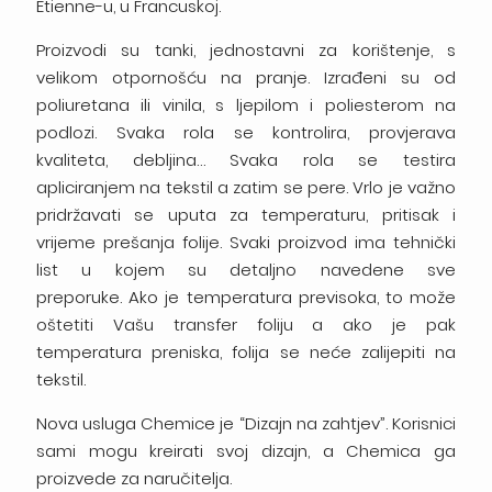
Etienne-u, u Francuskoj.
Proizvodi su tanki, jednostavni za korištenje, s
velikom otpornošću na pranje. Izrađeni su od
poliuretana ili vinila, s ljepilom i poliesterom na
podlozi. Svaka rola se kontrolira, provjerava
kvaliteta, debljina… Svaka rola se testira
apliciranjem na tekstil a zatim se pere. Vrlo je važno
pridržavati se uputa za temperaturu, pritisak i
vrijeme prešanja folije. Svaki proizvod ima tehnički
list u kojem su detaljno navedene sve
preporuke. Ako je temperatura previsoka, to može
oštetiti Vašu transfer foliju a ako je pak
temperatura preniska, folija se neće zalijepiti na
tekstil.
Nova usluga Chemice je “Dizajn na zahtjev”. Korisnici
sami mogu kreirati svoj dizajn, a Chemica ga
proizvede za naručitelja.