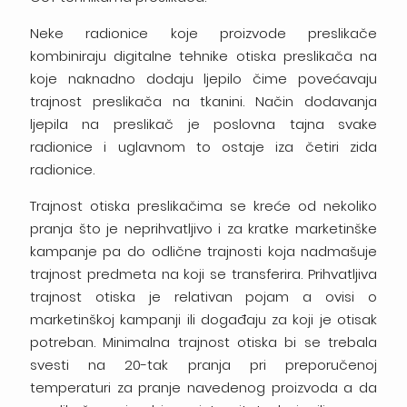
Neke radionice koje proizvode preslikače
kombiniraju digitalne tehnike otiska preslikača na
koje naknadno dodaju ljepilo čime povećavaju
trajnost preslikača na tkanini. Način dodavanja
ljepila na preslikač je poslovna tajna svake
radionice i uglavnom to ostaje iza četiri zida
radionice.
Trajnost otiska preslikačima se kreće od nekoliko
pranja što je neprihvatljivo i za kratke marketinške
kampanje pa do odlične trajnosti koja nadmašuje
trajnost predmeta na koji se transferira. Prihvatljiva
trajnost otiska je relativan pojam a ovisi o
marketinškoj kampanji ili događaju za koji je otisak
potreban. Minimalna trajnost otiska bi se trebala
svesti na 20-tak pranja pri preporučenoj
temperaturi za pranje navedenog proizvoda a da