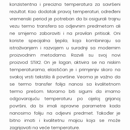
konzistentna i precizna temperatura za savršeni
rezultat. Kao dodatak pravoj temperaturi, određeni
vremenski period je potreban da bi osigurali trajnu
vezu termo transfera sa odjevnim predmetom ali
ne smijemo zaboraviti i na pravilan pritisak. Oni
koriste specijalna ljepila, koja kombiniraju sa
istraživanjem i razvojem u suradnji sa modernim
proizvodnim metodama. Razvili su svoj novi
proizvod STiX2. On je lagan, aktivira se na niskim
temperaturama, elastičan je i primjenjiv skoro na
svakoj vrsti tekstila ili površine. Veoma je važno da
se termo transfer folija nanosi sa kvalitetnom
termo prešom. Moramo biti sigurni da imamo
odgovarajuću temperaturu po cijeloj grijanoj
površini, da bi imali ispravne parametre kada
nanosimo foliju na odjevni predmet. Također je
bitno imati i kvalitetnu majicu koja se može
zagrijavati na veće temperature.