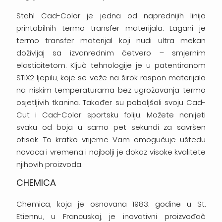
Stahl Cad-Color je jedna od naprednijih linija
printabilnih termo transfer materijala. Lagani je
termo transfer materijal koji nudi ultra mekan
doživljaj sa izvanrednim četvero – smjernim
elasticitetom. Ključ tehnologije je u patentiranom
STiX2 ljepilu, koje se veže na širok raspon materijala
na niskim temperaturama bez ugrožavanja termo
osjetljivih tkanina. Također su poboljšali svoju Cad-
Cut i Cad-Color sportsku foliju. Možete nanijeti
svaku od boja u samo pet sekundi za savršen
otisak. To kratko vrijeme Vam omogućuje uštedu
novaca i vremena i najbolji je dokaz visoke kvalitete
njihovih proizvoda.
CHEMICA
Chemica, koja je osnovana 1983. godine u St.
Etiennu, u Francuskoj, je inovativni proizvođač