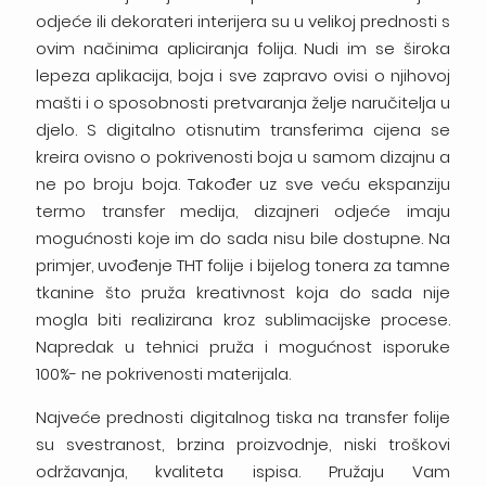
odjeće ili dekorateri interijera su u velikoj prednosti s
ovim načinima apliciranja folija. Nudi im se široka
lepeza aplikacija, boja i sve zapravo ovisi o njihovoj
mašti i o sposobnosti pretvaranja želje naručitelja u
djelo. S digitalno otisnutim transferima cijena se
kreira ovisno o pokrivenosti boja u samom dizajnu a
ne po broju boja. Također uz sve veću ekspanziju
termo transfer medija, dizajneri odjeće imaju
mogućnosti koje im do sada nisu bile dostupne. Na
primjer, uvođenje THT folije i bijelog tonera za tamne
tkanine što pruža kreativnost koja do sada nije
mogla biti realizirana kroz sublimacijske procese.
Napredak u tehnici pruža i mogućnost isporuke
100%- ne pokrivenosti materijala.
Najveće prednosti digitalnog tiska na transfer folije
su svestranost, brzina proizvodnje, niski troškovi
održavanja, kvaliteta ispisa. Pružaju Vam