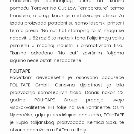
transferiranje jednobojnog otiska na tkaninu
pomoću “Forever No Cut Low Temperature” termo
transfera, a drugi korak je metaliziranje otiska. Za
izradu proizvoda potrebni su samo laserski printer i
termo preša. “No cut hot stamping foils”, mogu se
nabaviti u 52 različita metalik tona. Folije imaju veliku
primjenu u modnoj industriji i promotivnom tisku.
Tkanine odrađene “No cut” završnim folijama
sigurno neće ostati nezapažene.
POLITAPE
Početkom devedesetih je osnovano poduzeće
POLI-TAPE GmbH. Osnovna djelatnost je bila
proizvodnja samoljepljivih traka. Danas nakon 23.
godine POLI-TAPE Group prodaje svoje
visokokvalitetne THT folije na sve kontinente. Osim
Njemačke, gdje je središnjica poduzeća, POLI-TAPE
je kupio talijanskog proizvođača Kemica S.p.a. te
otvorio podružnicu u SAD-u i u Italiji.