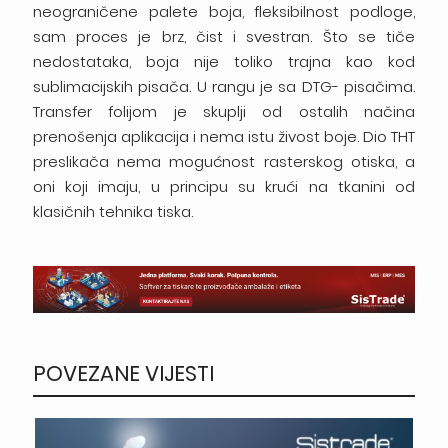
neograničene palete boja, fleksibilnost podloge,
sam proces je brz, čist i svestran. Što se tiče
nedostataka, boja nije toliko trajna kao kod
sublimacijskih pisača. U rangu je sa DTG- pisačima.
Transfer folijom je skuplji od ostalih načina
prenošenja aplikacija i nema istu živost boje. Dio THT
preslikača nema mogućnost rasterskog otiska, a
oni koji imaju, u principu su krući na tkanini od
klasičnih tehnika tiska.
POVEZANE VIJESTI