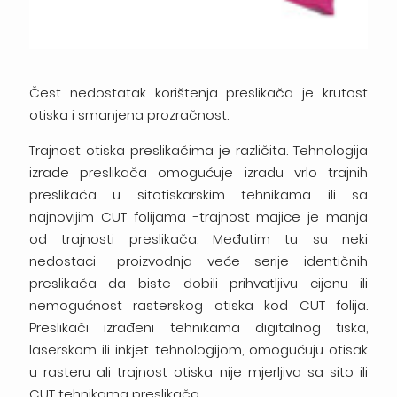
Čest nedostatak korištenja preslikača je krutost
otiska i smanjena prozračnost.
Trajnost otiska preslikačima je različita. Tehnologija
izrade preslikača omogućuje izradu vrlo trajnih
preslikača u sitotiskarskim tehnikama ili sa
najnovijim CUT folijama -trajnost majice je manja
od trajnosti preslikača. Međutim tu su neki
nedostaci -proizvodnja veće serije identičnih
preslikača da biste dobili prihvatljivu cijenu ili
nemogućnost rasterskog otiska kod CUT folija.
Preslikači izrađeni tehnikama digitalnog tiska,
laserskom ili inkjet tehnologijom, omogućuju otisak
u rasteru ali trajnost otiska nije mjerljiva sa sito ili
CUT tehnikama preslikača.