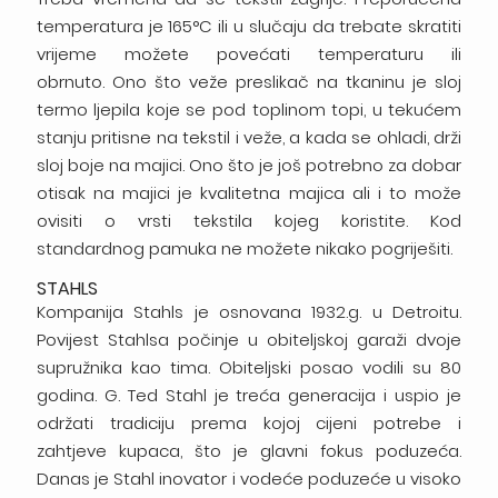
temperatura je 165°C ili u slučaju da trebate skratiti
vrijeme možete povećati temperaturu ili
obrnuto. Ono što veže preslikač na tkaninu je sloj
termo ljepila koje se pod toplinom topi, u tekućem
stanju pritisne na tekstil i veže, a kada se ohladi, drži
sloj boje na majici. Ono što je još potrebno za dobar
otisak na majici je kvalitetna majica ali i to može
ovisiti o vrsti tekstila kojeg koristite. Kod
standardnog pamuka ne možete nikako pogriješiti.
STAHLS
Kompanija Stahls je osnovana 1932.g. u Detroitu.
Povijest Stahlsa počinje u obiteljskoj garaži dvoje
supružnika kao tima. Obiteljski posao vodili su 80
godina. G. Ted Stahl je treća generacija i uspio je
održati tradiciju prema kojoj cijeni potrebe i
zahtjeve kupaca, što je glavni fokus poduzeća.
Danas je Stahl inovator i vodeće poduzeće u visoko