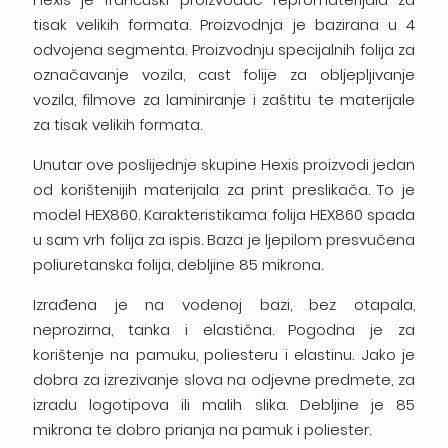
tisak velikih formata. Proizvodnja je bazirana u 4
odvojena segmenta. Proizvodnju specijalnih folija za
označavanje vozila, cast folije za obljepljivanje
vozila, filmove za laminiranje i zaštitu te materijale
za tisak velikih formata.
Unutar ove poslijednje skupine Hexis proizvodi jedan
od korištenijih materijala za print preslikača. To je
model HEX860. Karakteristikama folija HEX860 spada
u sam vrh folija za ispis. Baza je ljepilom presvučena
poliuretanska folija, debljine 85 mikrona.
Izrađena je na vodenoj bazi, bez otapala,
neprozirna, tanka i elastična. Pogodna je za
korištenje na pamuku, poliesteru i elastinu. Jako je
dobra za izrezivanje slova na odjevne predmete, za
izradu logotipova ili malih slika. Debljine je 85
mikrona te dobro prianja na pamuk i poliester.