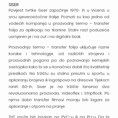
SISER
Povijest tvrtke Siser započinje 1970- ih u Vicenzi, u
srcu sjeveroistočne Italije. Poznati su kao jedna od
vodećih kompanija u proizvodnji termo – transfer
folija za aplikaciju na tkanine. Stalni rast poduzeća
usmjeren je i na cut i na digitalni tisak.
Proizvodnja termo – transfer folija uključuje razne
korake i tehnologije, od različitih strojeva i
proizvodnih pogona pa do poznavanja kemijskih
sastojaka kako bi se u konačnici dobili što kvalitetniji
preslikači. Na tržištu su stalno prisutni u sportu, u
apliciranju brojeva ili logotipova na dresove. Tijekom
ranih 80-ih, Siser je na tržište lansirao dva
revolucionarna proizvoda, Videoflex i Stripflock. Po
njima dobri transfer filmovi moraju biti lagani za
apliciranje i otporni na pranje.
THT može biti baziran na PVC-u ili na PU-u. Da bi