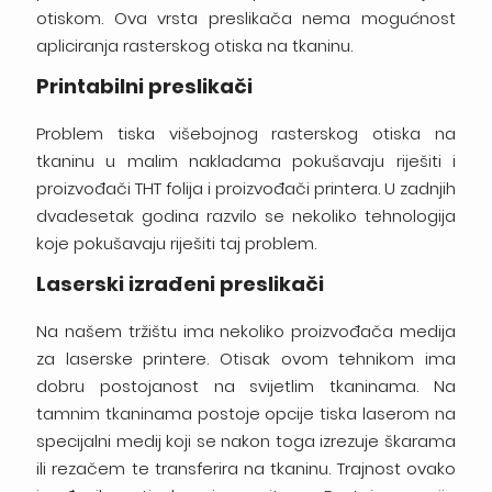
otiskom. Ova vrsta preslikača nema mogućnost
apliciranja rasterskog otiska na tkaninu.
Printabilni preslikači
Problem tiska višebojnog rasterskog otiska na
tkaninu u malim nakladama pokušavaju riješiti i
proizvođači THT folija i proizvođači printera. U zadnjih
dvadesetak godina razvilo se nekoliko tehnologija
koje pokušavaju riješiti taj problem.
Laserski izrađeni preslikači
Na našem tržištu ima nekoliko proizvođača medija
za laserske printere. Otisak ovom tehnikom ima
dobru postojanost na svijetlim tkaninama. Na
tamnim tkaninama postoje opcije tiska laserom na
specijalni medij koji se nakon toga izrezuje škarama
ili rezačem te transferira na tkaninu. Trajnost ovako