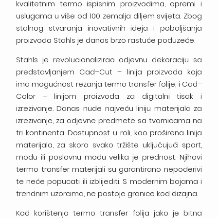
kvalitetnim termo ispisnim proizvodima, opremi i
uslugama u više od 100 zemalja diljem svijeta. Zbog
stalnog stvaranja inovativnih ideja i poboljšanja
proizvoda Stahls je danas brzo rastuće poduzeće.
Stahls je revolucionalizirao odjevnu dekoraciju sa
predstavljanjem Cad–Cut – linija proizvoda koja
ima mogućnost rezanja termo transfer folije, i Cad–
Color – linijom proizvoda za digitalni tisak i
izrezivanje. Danas nude najveću liniju materijala za
izrezivanje, za odjevne predmete sa tvornicama na
tri kontinenta. Dostupnost u roli, kao proširena linija
materijala, za skoro svako tržište uključujući sport,
modu ili poslovnu modu velika je prednost. Njihovi
termo transfer materijali su garantirano nepoderivi
te neće popucati ili izblijediti. S modernim bojama i
trendnim uzorcima, ne postoje granice kod dizajna.
Kod korištenja termo transfer folija jako je bitna