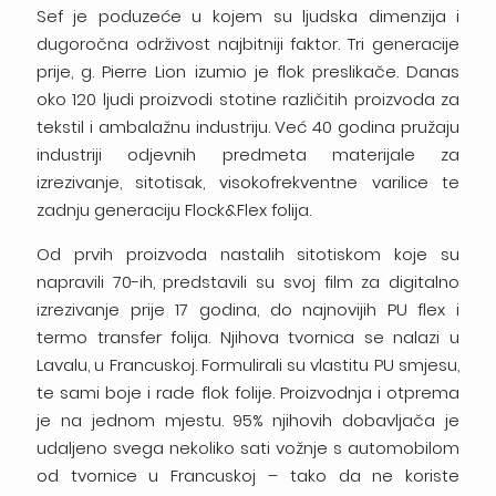
Sef je poduzeće u kojem su ljudska dimenzija i
dugoročna održivost najbitniji faktor. Tri generacije
prije, g. Pierre Lion izumio je flok preslikače. Danas
oko 120 ljudi proizvodi stotine različitih proizvoda za
tekstil i ambalažnu industriju. Već 40 godina pružaju
industriji odjevnih predmeta materijale za
izrezivanje, sitotisak, visokofrekventne varilice te
zadnju generaciju Flock&Flex folija.
Od prvih proizvoda nastalih sitotiskom koje su
napravili 70-ih, predstavili su svoj film za digitalno
izrezivanje prije 17 godina, do najnovijih PU flex i
termo transfer folija. Njihova tvornica se nalazi u
Lavalu, u Francuskoj. Formulirali su vlastitu PU smjesu,
te sami boje i rade flok folije. Proizvodnja i otprema
je na jednom mjestu. 95% njihovih dobavljača je
udaljeno svega nekoliko sati vožnje s automobilom
od tvornice u Francuskoj – tako da ne koriste