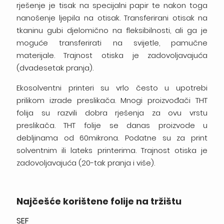
rješenje je tisak na specijalni papir te nakon toga
nanošenje ljepila na otisak. Transferirani otisak na
tkaninu gubi djelomično na fleksibilnosti, ali ga je
moguće transferirati na svijetle, pamučne
materijale. Trajnost otiska je zadovoljavajuća
(dvadesetak pranja).
Ekosolventni printeri su vrlo često u upotrebi
prilikom izrade preslikača. Mnogi proizvođači THT
folija su razvili dobra rješenja za ovu vrstu
preslikača. THT folije se danas proizvode u
debljinama od 60mikrona. Podatne su za print
solventnim ili lateks printerima. Trajnost otiska je
zadovoljavajuća (20-tak pranja i više).
Najčešće korištene folije na tržištu
SEF