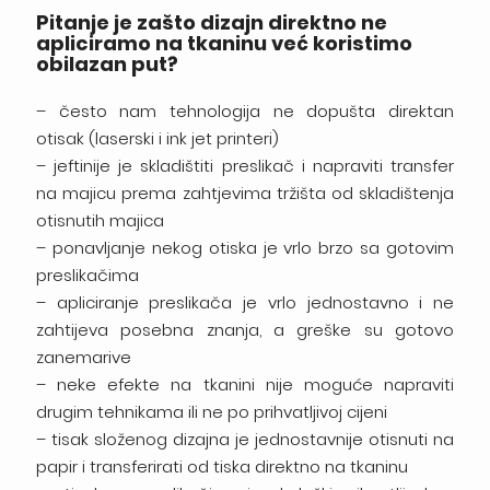
Pitanje je zašto dizajn direktno ne
apliciramo na tkaninu već koristimo
obilazan put?
– često nam tehnologija ne dopušta direktan
otisak (laserski i ink jet printeri)
– jeftinije je skladištiti preslikač i napraviti transfer
na majicu prema zahtjevima tržišta od skladištenja
otisnutih majica
– ponavljanje nekog otiska je vrlo brzo sa gotovim
preslikačima
– apliciranje preslikača je vrlo jednostavno i ne
zahtijeva posebna znanja, a greške su gotovo
zanemarive
– neke efekte na tkanini nije moguće napraviti
drugim tehnikama ili ne po prihvatljivoj cijeni
– tisak složenog dizajna je jednostavnije otisnuti na
papir i transferirati od tiska direktno na tkaninu