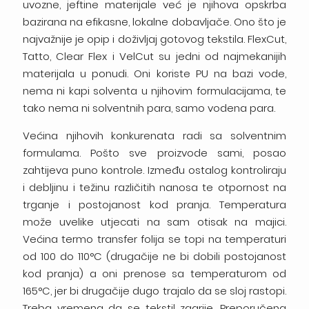
uvozne, jeftine materijale već je njihova opskrba
bazirana na efikasne, lokalne dobavljače. Ono što je
najvažnije je opip i doživljaj gotovog tekstila. FlexCut,
Tatto, Clear Flex i VelCut su jedni od najmekanijih
materijala u ponudi. Oni koriste PU na bazi vode,
nema ni kapi solventa u njihovim formulacijama, te
tako nema ni solventnih para, samo vodena para.
Većina njihovih konkurenata radi sa solventnim
formulama. Pošto sve proizvode sami, posao
zahtijeva puno kontrole. Između ostalog kontroliraju
i debljinu i težinu različitih nanosa te otpornost na
trganje i postojanost kod pranja. Temperatura
može uvelike utjecati na sam otisak na majici.
Većina termo transfer folija se topi na temperaturi
od 100 do 110°C (drugačije ne bi dobili postojanost
kod pranja) a oni prenose sa temperaturom od
165°C, jer bi drugačije dugo trajalo da se sloj rastopi.
Treba vremena da se tekstil zagrije. Preporučena