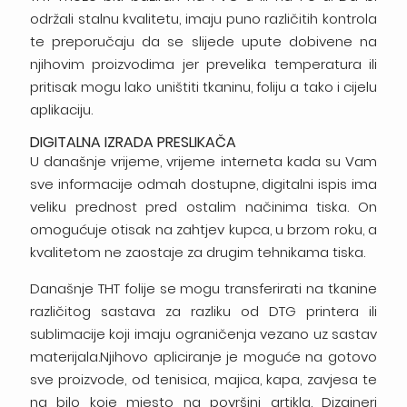
održali stalnu kvalitetu, imaju puno različitih kontrola
te preporučaju da se slijede upute dobivene na
njihovim proizvodima jer prevelika temperatura ili
pritisak mogu lako uništiti tkaninu, foliju a tako i cijelu
aplikaciju.
DIGITALNA IZRADA PRESLIKAČA
U današnje vrijeme, vrijeme interneta kada su Vam
sve informacije odmah dostupne, digitalni ispis ima
veliku prednost pred ostalim načinima tiska. On
omogućuje otisak na zahtjev kupca, u brzom roku, a
kvalitetom ne zaostaje za drugim tehnikama tiska.
Današnje THT folije se mogu transferirati na tkanine
različitog sastava za razliku od DTG printera ili
sublimacije koji imaju ograničenja vezano uz sastav
materijala.Njihovo apliciranje je moguće na gotovo
sve proizvode, od tenisica, majica, kapa, zavjesa te
na bilo koje mjesto na površini artikla. Dizajneri