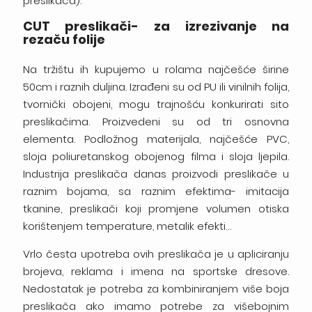
preslikača).
CUT preslikači- za izrezivanje na
rezaču folije
Na tržištu ih kupujemo u rolama najčešće širine
50cm i raznih duljina. Izrađeni su od PU ili vinilnih folija,
tvornički obojeni, mogu trajnošću konkurirati sito
preslikačima. Proizvedeni su od tri osnovna
elementa. Podložnog materijala, najčešće PVC,
sloja poliuretanskog obojenog filma i sloja ljepila.
Industrija preslikača danas proizvodi preslikače u
raznim bojama, sa raznim efektima- imitacija
tkanine, preslikači koji promjene volumen otiska
korištenjem temperature, metalik efekti…
Vrlo česta upotreba ovih preslikača je u apliciranju
brojeva, reklama i imena na sportske dresove.
Nedostatak je potreba za kombiniranjem više boja
preslikača ako imamo potrebe za višebojnim