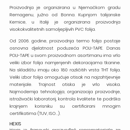
Proizvodnja je organizirana u Njemačkom gradu
Remagenu, južno od Bonna. Kupnjom talijanske
Kemice, u Italiji je organizirana proizvodnja
visokokvalitetnih samoljepljivih PVC folija.
Od 2006. godine, proizvodnja termo folija postaje
osnovna djelatnost poduzeća POLI-TAPE. Danas
POLI-TAPE u svom proizvodnom asortimanu ima vrlo
veliki izbor folija namjenjenih dekoracijama tkanine.
Na skladištu imaju oko 180 različitih vrsta THT folija.
Veliki izbor folija omogućuje otisak na najzahtjevnije
materijale. Trajnost otiska je vrlo visoka.
Najmodernija tehnologija, organizacija proizvodnje,
istraživački laboratorij, kontrola kvalitete te podrška
krajnjem korisniku su certificirani mnogim
certifikatima (TUV, ISO…).
HEXIS
Hexis je francuski proizvođač repromaterijala za