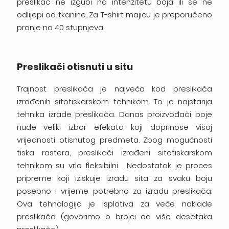
preslikač ne izgubi na intenzitetu boja ili se ne
odlijepi od tkanine. Za T-shirt majicu je preporučeno
pranje na 40 stupnjeva.
Preslikači otisnuti u situ
Trajnost preslikača je najveća kod preslikača
izrađenih sitotiskarskom tehnikom. To je najstarija
tehnika izrade preslikača. Danas proizvođači boje
nude veliki izbor efekata koji doprinose višoj
vrijednosti otisnutog predmeta. Zbog mogućnosti
tiska rastera, preslikači izrađeni sitotiskarskom
tehnikom su vrlo fleksibilni . Nedostatak je proces
pripreme koji iziskuje izradu sita za svaku boju
posebno i vrijeme potrebno za izradu preslikača.
Ova tehnologija je isplativa za veće naklade
preslikača (govorimo o brojci od više desetaka