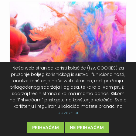
Naša web stranica koristi kolačiće (tzv. COOKIES) za
Digitalni pigmentni tekstilni tisak – nova
pružanje boljeg korisničkog iskustva i funkcionalnosti,
dimenzija čarobnog pigmenta!
analize korištenja naše web stranice, radi pružanja
prilagođenog sadržaja i oglasa, te kako bi Vam pružili
sadržaj trećih strana s kojima imamo odnos. Klikom
na "Prihvaćam" pristajete na korištenje kolačića. Sve o
korištenju i reguliranju kolačića možete pronaći na
poveznici
.
PRIHVAĆAM
NE PRIHVAĆAM