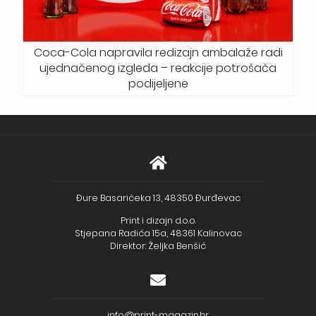
Coca-Cola napravila redizajn ambalaže radi
ujednačenog izgleda – reakcije potrošača
podijeljene
Đure Basaričeka 13, 48350 Đurđevac
Print i dizajn d.o.o.
Stjepana Radića 15a, 48361 Kalinovac
Direktor: Željka Benšić
info@print-magazin.hr