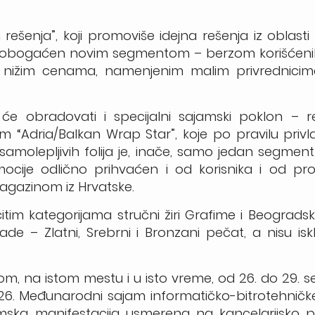
 rešenja”, koji promoviše idejna rešenja iz oblasti
će obogaćen
novim segmentom –
berzom korišćen
nižim cenama, namenjenim malim privrednicima
će obradovati i specijalni sajamski poklon – r
om “Adria/Balkan Wrap Star”
, koje po pravilu privla
 samolepljivih folija je, inače, samo jedan segment
omocije odlično prihvaćen i od korisnika i od pr
Magazinom iz Hrvatske.
ičitim kategorijama stručni žiri Grafime i Beograd
de – Zlatni, Srebrni i Bronzani pečat, a nisu isk
om, na istom mestu i u isto vreme, od 26. do 29.
i 26. Međunarodni sajam informatičko-bitrotehnič
amska manifestacija usmerena na kancelarijsko p