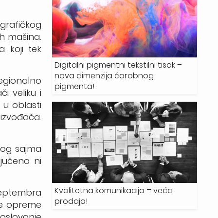
 grafičkog
ih mašina
.
 koji tek
Digitalni pigmentni tekstilni tisak –
nova dimenzija čarobnog
egionalno
pigmenta!
či veliku i
 u oblasti
oizvođača.
skog sajma
ljučena ni
Kvalitetna komunikacija = veća
 septembra
prodaja!
ke opreme
oslovanje