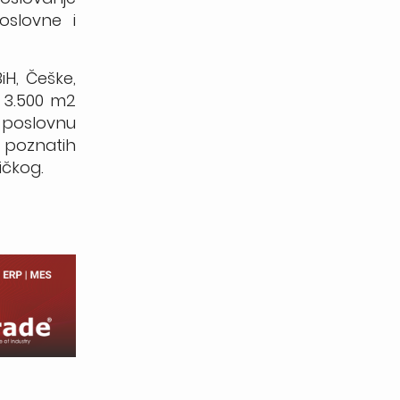
oslovne i
iH, Češke,
u 3.500 m2
u poslovnu
 poznatih
ičkog.