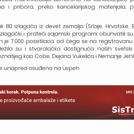
a i pribora, preko kancelarijskog materijala, p
 80 izlagača iz devet zemalja (Srbije, Hrvatske, B
. Izlagački i prateći sajamski programi obuhvatili s
h je 7.000 posetilaca, od čega se na registrovan
ežila su i
stvaralačka dostignuća naših svetski
oznatijeg kao Cobe, Dejana Vukelića i Nemanje Jehl
ude unapred osuđena na uspeh.