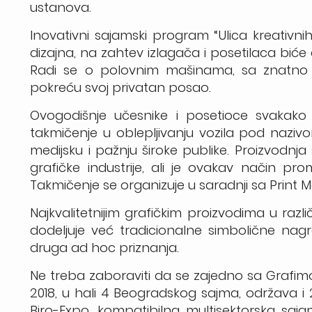
ustanova.
Inovativni sajamski program “Ulica kreativnih
dizajna, na zahtev izlagača i posetilaca bi
Radi se o polovnim mašinama, sa znatno 
pokreću svoj privatan posao.
Ovogodišnje učesnike i posetioce svakako 
takmičenje u oblepljivanju vozila pod naziv
medijsku i pažnju široke publike. Proizvodnja
grafičke industrije, ali je ovakav način pr
Takmičenje se organizuje u saradnji sa Print 
Najkvalitetnijim grafičkim proizvodima u razl
dodeljuje već tradicionalne simbolične nagra
druga ad hoc priznanja.
Ne treba zaboraviti da se zajedno sa Grafim
2018, u hali 4 Beogradskog sajma, održava 
Biro-Expo, kompatibilna multisektorska saj