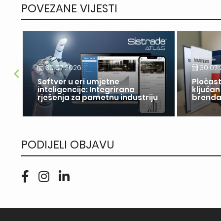
POVEZANE VIJESTI
30.07.2026.
30.07.
Softver u eri umjetne
Pločast
inteligencije: Integrirana
ključan
rješenja za pametnu industriju
brend
PODIJELI OBJAVU