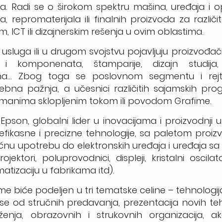
na. Radi se o širokom spektru mašina, uređaja i 
na, repromaterijala ili finalnih proizvoda za različi
im, ICT ili dizajnerskim rešenja u ovim oblastima.
usluga ili u drugom svojstvu pojavljuju proizvođači,
 i komponenata, štamparije, dizajn studija,
šina… Zbog toga se poslovnom segmentu i rej
ebna pažnja, a učesnici različitih sajamskih pr
žmanima sklopljenim tokom ili povodom Grafime.
son, globalni lider u inovacijama i proizvodnji 
i efikasne i precizne tehnologije, sa paletom proi
nu upotrebu do elektronskih uređaja i uređaja sa 
ektori, poluprovodnici, displeji, kristalni oscilator
tizaciju u fabrikama itd).
ime biće podeljen u
tri tematske celine –
tehnologi
 se od stručnih predavanja, prezentacija novih teh
enja, obrazovnih i strukovnih organizacija, a