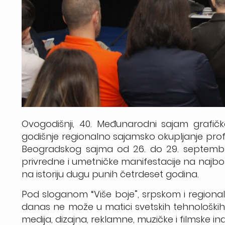
Ovogodišnji, 40. Međunarodni sajam grafičke
godišnje regionalno sajamsko okupljanje pr
Beogradskog sajma od 26. do 29. septembra 
privredne i umetničke manifestacije na najbolj
na istoriju dugu punih četrdeset godina.
Pod sloganom “Više boje”, srpskom i regional
danas ne može u matici svetskih tehnoloških 
medija, dizajna, reklamne, muzičke i filmske ind