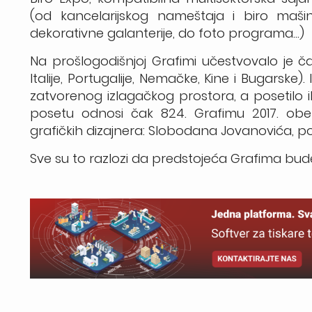
(od kancelarijskog nameštaja i biro mašin
dekorativne galanterije, do foto programa…)
Na prošlogodišnjoj Grafimi učestvovalo je čak
Italije, Portugalije, Nemačke, Kine i Bugarske)
zatvorenog izlagačkog prostora, a posetilo i
posetu odnosi čak 824. Grafimu 2017. obel
grafičkih dizajnera: Slobodana Jovanovića, p
Sve su to razlozi da predstojeća Grafima b