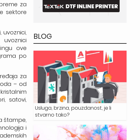
opreme za
te sektore
 uvoznici,
BLOG
 uvoznici
tingu ove
ograma po
uređaja za
zvoda – od
kristalnim
i, satovi,
Usluga, brzina, pouzdanost, je li
stvarno tako?
ja štampe,
nologija i
kademskih