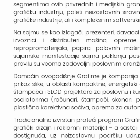
segmentima ovih privrednih i medijskih gra
grafičku industriju, paleti neizostavnih sirovi
grafičke industrije, ali i kompleksnim softversk
Na sajmu se kao izlagači, prezenteri, davaoci 
izvoznici i distributeri mašina, opreme
repropromaterijala, papira, polovnih ma
sajamske manifestacije sajma poklanja pos
pravilu su veoma zadovoljni poslovnim aran
Domaćin ovogodišnje Grafime je kompanija Ep
prikaz slike, u oblasti kompaktne, energetsk
štampača i 3LCD projektora za poslovnu i kuć
oscilatorima (računari, štampači, skeneri, proj
plastična korektivna sočiva, oprema za automa
Tradicionalno izvrstan prateći program Graf
grafički dizajn i reklamni materijal –
a
sastoji
dostignuća, uz neizostavnu podršku udruž