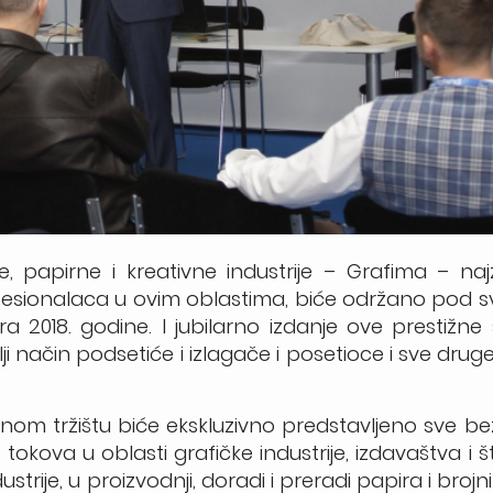
, papirne i kreativne industrije – Grafima – naj
ofesionalaca u ovim oblastima, biće održano pod 
2018. godine. I jubilarno izdanje ove prestižne 
i način podsetiće i izlagače i posetioce i sve drug
nom tržištu biće ekskluzivno predstavljeno sve b
tokova u oblasti grafičke industrije, izdavaštva i
ustrije, u proizvodnji, doradi i preradi papira i bro