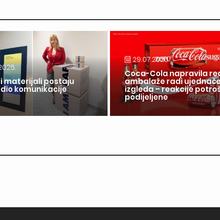
29.07.2026.
2026.
Coca-Cola napravila re
i materijali postaju
ambalaže radi ujednač
 dio komunikacije
izgleda – reakcije potr
a
podijeljene