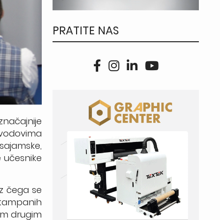
PRATITE NAS
značajnije
svodovima
sajamske,
e učesnike
ez čega se
 štampanih
jnim drugim