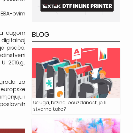
e EBA-ovim
ina dugom
BLOG
digitalnoj
je pisača,
edinstveni
U 2016.g.,
agrada za
e europske
mjenjuju i
Usluga, brzina, pouzdanost, je li
 poslovnih
stvarno tako?