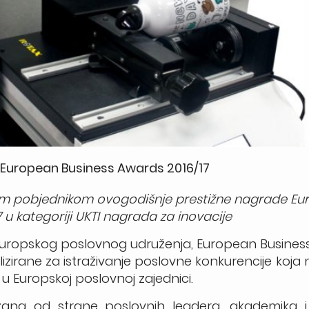
 European Business Awards 2016/17
nim pobjednikom ovogodišnje prestižne nagrade E
 u kategoriji UKTI nagrada za inovacije
 europskog poslovnog udruženja, European Busine
lizirane za istraživanje poslovne konkurencije koja
u Europskoj poslovnoj zajednici.
žana od strane poslovnih leadera, akademika i p