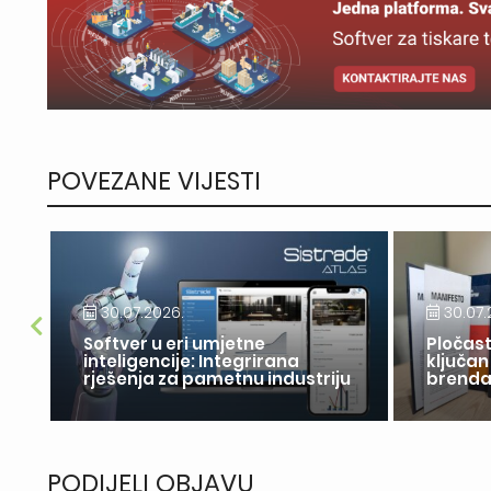
POVEZANE VIJESTI
30.07.2026.
30.07.
Softver u eri umjetne
Pločast
inteligencije: Integrirana
ključan
rješenja za pametnu industriju
brend
PODIJELI OBJAVU