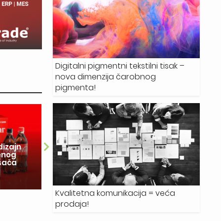
Digitalni pigmentni tekstilni tisak –
nova dimenzija čarobnog
pigmenta!
28.07.2026.
dizajn
enog
Delta Design: Tehnologija je
So
ošača
ubrzala proces, ali znanje o
in
materijalima najveći je adut
r
Kvalitetna komunikacija = veća
prodaja!