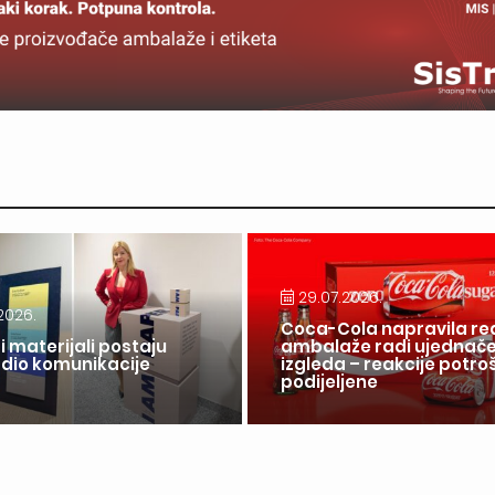
29.07.2026.
2026.
Coca-Cola napravila re
i materijali postaju
ambalaže radi ujednač
 dio komunikacije
izgleda – reakcije potr
a
podijeljene