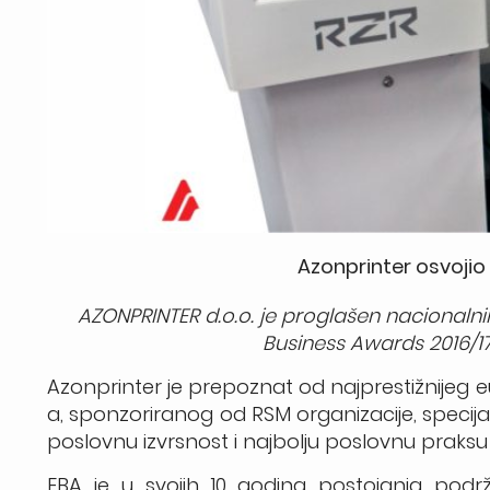
Azonprinter osvojio
AZONPRINTER d.o.o. je proglašen nacional
Business Awards 2016/17
Azonprinter je prepoznat od najprestižnijeg
a, sponzoriranog od RSM organizacije, specija
poslovnu izvrsnost i najbolju poslovnu praksu 
EBA je u svojih 10 godina postojanja podr