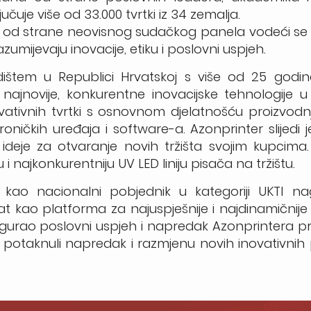
učuje više od 33.000 tvrtki iz 34 zemalja.
nja od strane neovisnog sudačkog panela vodeći s
mijevaju inovacije, etiku i poslovni uspjeh.
dištem u Republici Hrvatskoj s više od 25 god
i najnovije, konkurentne inovacijske tehnologije u 
novativnih tvrtki s osnovnom djelatnošću proizvodn
troničkih uređaja i software-a. Azonprinter slijedi j
 ideje za otvaranje novih tržišta svojim kupcima. 
i najkonkurentniju UV LED liniju pisača na tržištu.
 kao nacionalni pobjednik u kategoriji UKTI n
at kao platforma za najuspješnije i najdinamičnij
osigurao poslovni uspjeh i napredak Azonprintera pri
potaknuli napredak i razmjenu novih inovativnih