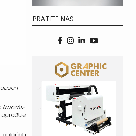
PRATITE NAS
uropean
ss Awards-
 nagrađuje
olitičkih