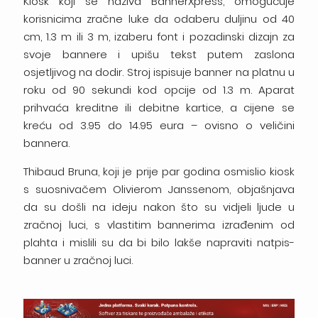
Kiosk koji se naziva BannerXpress, omogućuje
korisnicima zračne luke da odaberu duljinu od 40
cm, 1.3 m ili 3 m, izaberu font i pozadinski dizajn za
svoje bannere i upišu tekst putem zaslona
osjetljivog na dodir. Stroj ispisuje banner na platnu u
roku od 90 sekundi kod opcije od 1.3 m. Aparat
prihvaća kreditne ili debitne kartice, a cijene se
kreću od 3.95 do 14.95 eura – ovisno o veličini
bannera.
Thibaud Bruna, koji je prije par godina osmislio kiosk
s suosnivačem Olivierom Janssenom, objašnjava
da su došli na ideju nakon što su vidjeli ljude u
zračnoj luci, s vlastitim bannerima izrađenim od
plahta i mislili su da bi bilo lakše napraviti natpis-
banner u zračnoj luci.