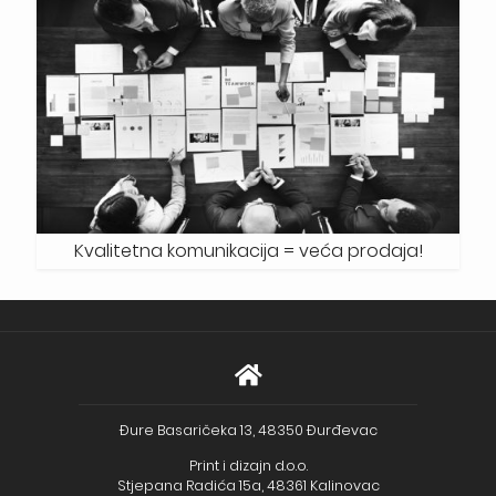
Kvalitetna komunikacija = veća prodaja!
Đure Basaričeka 13, 48350 Đurđevac
Print i dizajn d.o.o.
Stjepana Radića 15a, 48361 Kalinovac