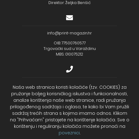
Direktor: Željka Benšić
info@print-magazin.hr
OIB: 77500760577
Trgovački sud u Varaždinu
MBS: 010075212
+385 (48) 733 111
Naša web stranica koristi kolačiće (tzv. COOKIES) za
pružanje boljeg korisničkog iskustva i funkcionalnosti,
Zagrebačka banka d.d.
analize korištenja naše web stranice, radi pružanja
IBAN - HR2723600001102099043
Temeljni kapital: 330.000,00kn uplaćen u cijelosti
prilagođenog sadržaja i oglasa, te kako bi Vam pružili
sadržaj trećih strana s kojima imamo odnos. Klikom
na "Prihvaćam" pristajete na korištenje kolačića. Sve o
2026. Print Magazin
korištenju i reguliranju kolačića možete pronaći na
poveznici
.
Cookies – Kolačići
Politika privatnosti