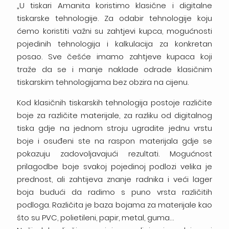
„U tiskari Amanita koristimo klasične i digitalne
tiskarske tehnologije. Za odabir tehnologije koju
ćemo koristiti važni su zahtjevi kupca, mogućnosti
pojedinih tehnologija i kalkulacija za konkretan
posao. Sve češće imamo zahtjeve kupaca koji
traže da se i manje naklade odrade klasičnim
tiskarskim tehnologijama bez obzira na cijenu.
Kod klasičnih tiskarskih tehnologija postoje različite
boje za različite materijale, za razliku od digitalnog
tiska gdje na jednom stroju ugradite jednu vrstu
boje i osuđeni ste na raspon materijala gdje se
pokazuju zadovoljavajući rezultati. Mogućnost
prilagodbe boje svakoj pojedinoj podlozi velika je
prednost, ali zahtijeva znanje radnika i veći lager
boja budući da radimo s puno vrsta različitih
podloga. Različita je baza bojama za materijale kao
što su PVC, polietileni, papir, metal, guma…