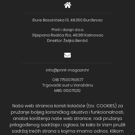
Đure Basaričeka 13, 48350 Đurđevac
Print i dizajn d.o.o.
Stjepana Radića 15a, 48361 Kalinovac
Direktor: Željka Benšić
info@print-magazin.hr
OIB: 77500760577
Trgovački sud u Varaždinu
MBS: 010075212
Naša web stranica koristi kolačiće (tzv. COOKIES) za
pružanje boljeg korisničkog iskustva i funkcionalnosti,
analize korištenja naše web stranice, radi pružanja
+385 (48) 733 111
prilagođenog sadržaja i oglasa, te kako bi Vam pružili
Zagrebačka banka d.d.
sadržaj trećih strana s kojima imamo odnos. Klikom