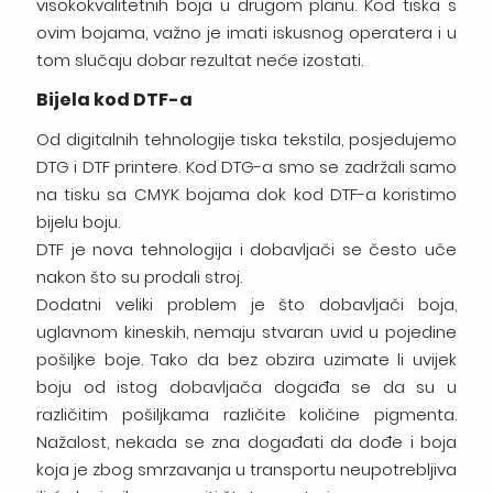
visokokvalitetnih boja u drugom planu. Kod tiska s
ovim bojama, važno je imati iskusnog operatera i u
tom slučaju dobar rezultat neće izostati.
Bijela kod DTF-a
Od digitalnih tehnologije tiska tekstila, posjedujemo
DTG i DTF printere. Kod DTG-a smo se zadržali samo
na tisku sa CMYK bojama dok kod DTF-a koristimo
bijelu boju.
DTF je nova tehnologija i dobavljači se često uče
nakon što su prodali stroj.
Dodatni veliki problem je što dobavljači boja,
uglavnom kineskih, nemaju stvaran uvid u pojedine
pošiljke boje. Tako da bez obzira uzimate li uvijek
boju od istog dobavljača događa se da su u
različitim pošiljkama različite količine pigmenta.
Nažalost, nekada se zna događati da dođe i boja
koja je zbog smrzavanja u transportu neupotrebljiva