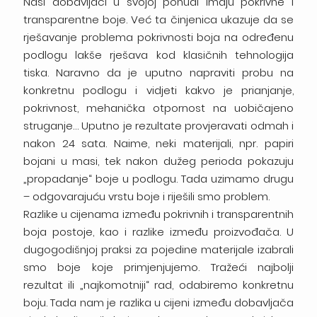
Naši dobavljači u svojoj ponudi imaju pokrivne i
transparentne boje. Već ta činjenica ukazuje da se
rješavanje problema pokrivnosti boja na određenu
podlogu lakše rješava kod klasičnih tehnologija
tiska. Naravno da je uputno napraviti probu na
konkretnu podlogu i vidjeti kakvo je prianjanje,
pokrivnost, mehanička otpornost na uobičajeno
struganje… Uputno je rezultate provjeravati odmah i
nakon 24 sata. Naime, neki materijali, npr. papiri
bojani u masi, tek nakon dužeg perioda pokazuju
„propadanje“ boje u podlogu. Tada uzimamo drugu
– odgovarajuću vrstu boje i riješili smo problem.
Razlike u cijenama između pokrivnih i transparentnih
boja postoje, kao i razlike između proizvođača. U
dugogodišnjoj praksi za pojedine materijale izabrali
smo boje koje primjenjujemo. Tražeći najbolji
rezultat ili „najkomotniji“ rad, odabiremo konkretnu
boju. Tada nam je razlika u cijeni između dobavljača