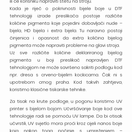
ili će korisniku napraviti štetu na stroju.
Kada je riječ o pokrivnosti bijele boje u DTF
tehnologiji izrade preslikača postoje različite
količine pigmenta koje pojedini dobavljači nude –
bijela, HD bijela i extra bijela. Tu naravno postoji
činjenica i opasnost da extra količina bijelog
pigmenta može napraviti probleme na glavi stroja.
Uz sve različite količine deklariranog bijelog
pigmenta u boji preslikač napravljen DTF
tehnologijom ne može savršeno sakriti podlogu kod
npr. dresa s crveno-bijelim kockicama. Čak ni s
upotrebom crnog praha. Kod takvih zahtjeva,
koristimo klasične tiskarske tehnike.
Za tisak na krute podloge, u pogonu koristimo UV
printer s bijelom bojom. Učvršćivanje boje kod ove
tehnologije radi se pomoću UV lampe. Da bi otisak
učvrstili, UV svjetlo mora proći kroz cijeli nanos boje
koja nakon toga počinje s umreženjem –