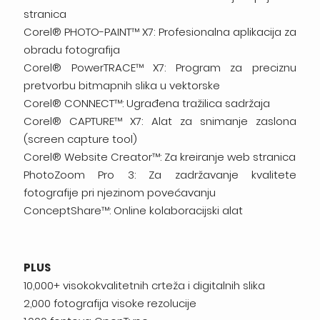
stranica
Corel® PHOTO-PAINT™ X7: Profesionalna aplikacija za
obradu fotografija
Corel® PowerTRACE™ X7: Program za preciznu
pretvorbu bitmapnih slika u vektorske
Corel® CONNECT™: Ugrađena tražilica sadržaja
Corel® CAPTURE™ X7: Alat za snimanje zaslona
(screen capture tool)
Corel® Website Creator™: Za kreiranje web stranica
PhotoZoom Pro 3: Za zadržavanje kvalitete
fotografije pri njezinom povećavanju
ConceptShare™: Online kolaboracijski alat
PLUS
10,000+ visokokvalitetnih crteža i digitalnih slika
2,000 fotografija visoke rezolucije