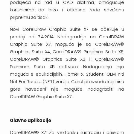
podsjeća na rad u CAD alatima, omogućuje
korisnicima da brzo i efikasno rade savršenu
pripremu za tisak.
Novi CorelDraw Graphic Suite X7 se očekuje u
prodaji od 7.4.2014. Nadogradnja na CorelDRAW
Graphic Suite X7, moguća je sa CorelDRAW®
Graphics Suite X4, CorelDRAW® Graphics Suite X5,
CorelDRAW® Graphics Suite X6 ili CorelDRAW®
Premium Suite X5 softvera. Nadogradnja nije
moguća s edukacijskih, Home & Student, OEM niti
Not For Resale (NFR) verzija. Corel proizvode koji nisu
gore navedeni nije moguće nadograditi na
CorelDRAW Graphic Suite X7.
Glavne aplikacije
CorelDRAW® X7: Za vektorsku ilustraciju i prijelom