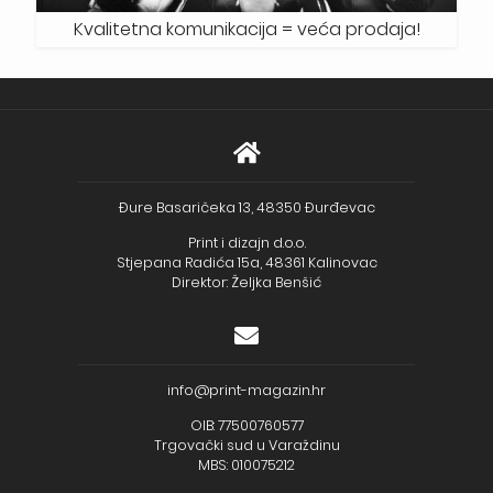
Kvalitetna komunikacija = veća prodaja!
Đure Basaričeka 13, 48350 Đurđevac
Print i dizajn d.o.o.
Stjepana Radića 15a, 48361 Kalinovac
Direktor: Željka Benšić
info@print-magazin.hr
OIB: 77500760577
Trgovački sud u Varaždinu
MBS: 010075212