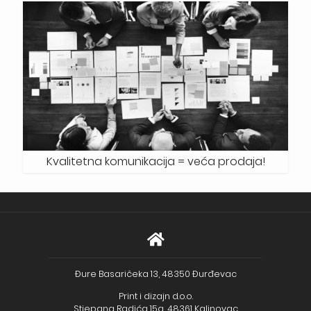
Kvalitetna komunikacija = veća prodaja!
Đure Basaričeka 13, 48350 Đurđevac
Print i dizajn d.o.o.
Stjepana Radića 15a, 48361 Kalinovac