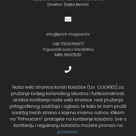
Direktor: Željka Benšić
info@print-magazin.hr
OIB: 77500760577
Trgovački sud u Varaždinu
MBS: 010075212
+385 (48) 733 111
Naša web stranica koristi kolačiće (tzv. COOKIES) za
pružanje boljeg korisničkog iskustva i funkcionalnosti,
Zagrebačka banka d.d.
analize korištenja naše web stranice, radi pružanja
IBAN - HR2723600001102099043
Temeljni kapital: 330.000,00kn uplaćen u cijelosti
prilagođenog sadržaja i oglasa, te kako bi Vam pružili
sadržaj trećih strana s kojima imamo odnos. Klikom
na "Prihvaćam" pristajete na korištenje kolačića. Sve o
2026. Print Magazin
korištenju i reguliranju kolačića možete pronaći na
poveznici
.
Cookies – Kolačići
Politika privatnosti