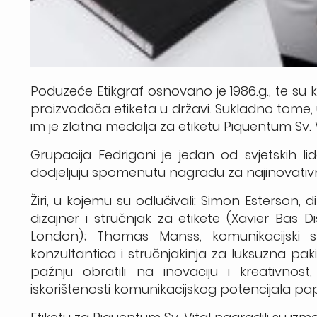
Poduzeće Etikgraf osnovano je 1986.g., te su
proizvođača etiketa u državi. Sukladno tome, 
im je zlatna medalja za etiketu Piquentum Sv. V
Grupacija Fedrigoni je jedan od svjetskih 
dodjeljuju spomenutu nagradu za najinovativn
Žiri, u kojemu su odlučivali: Simon Esterson, d
dizajner i stručnjak za etikete (Xavier Bas D
London); Thomas Manss, komunikacijski
konzultantica i stručnjakinja za luksuzna pa
pažnju obratili na inovaciju i kreativnost
iskorištenosti komunikacijskog potencijala papira