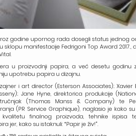
 kroz godine upornog rada dosegli status jednog 
u sklopu manifestacije Fedrigoni Top Award 2017., d
ital.
lidera u proizvodnji papira, a već desetu godinu
iju upotrebu papira u dizajnu.
izajner i art director (Esterson Associates); Xavier 
isseny); Jane Hyne, direktorica produkcije (Nation
 stručnjak (Thomas Manss & Company) te Pet
kiranja (PR Service Graphique), naglasio je kako 
, kvalitetu finalnog proizvoda, tehnike ispisa t
 jer, kako su istaknuli: “Papir je živ!”.