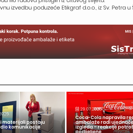
u 1116 radova pristiglih iz čitavog svijeta.
vnu izvedbu poduzeće Etikgraf d.o.o., iz Sv. Petra u 
29.07.2026.
2026.
Coca-Cola napravila re
i materijali postaju
ambalaže radi ujednač
 dio komunikacije
izgleda – reakcije potr
a
podijeljene