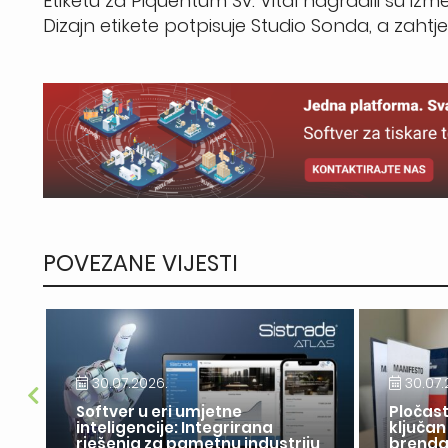
Etiketu za Piquentum Sv. Vital nagradili su izmeđ
Dizajn etikete potpisuje Studio Sonda, a zahtje
POVEZANE VIJESTI
30.07.2026.
30.07.
Softver u eri umjetne
Pločast
inteligencije: Integrirana
ključan
rješenja za pametnu industriju
brend