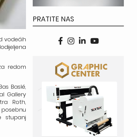
PRATITE NAS
od vodećih
odijeljena
 za redom
Bas Baslé,
al Gallery
ra Roth,
su posebnu
e stupanj