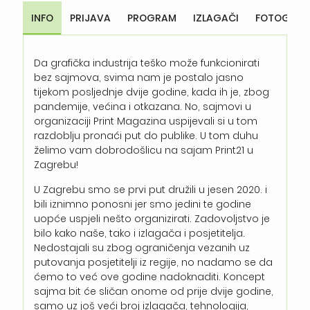
INFO
PRIJAVA
PROGRAM
IZLAGAČI
FOTOGALER
Da grafička industrija teško može funkcionirati
bez sajmova, svima nam je postalo jasno
tijekom posljednje dvije godine, kada ih je, zbog
pandemije, većina i otkazana. No, sajmovi u
organizaciji Print Magazina uspijevali si u tom
razdoblju pronaći put do publike. U tom duhu
želimo vam dobrodošlicu na sajam Print21 u
Zagrebu!
U Zagrebu smo se prvi put družili u jesen 2020. i
bili iznimno ponosni jer smo jedini te godine
uopće uspjeli nešto organizirati. Zadovoljstvo je
bilo kako naše, tako i izlagača i posjetitelja.
Nedostajali su zbog ograničenja vezanih uz
putovanja posjetitelji iz regije, no nadamo se da
ćemo to već ove godine nadoknaditi. Koncept
sajma bit će sličan onome od prije dvije godine,
samo uz još veći broj izlagača, tehnologija,