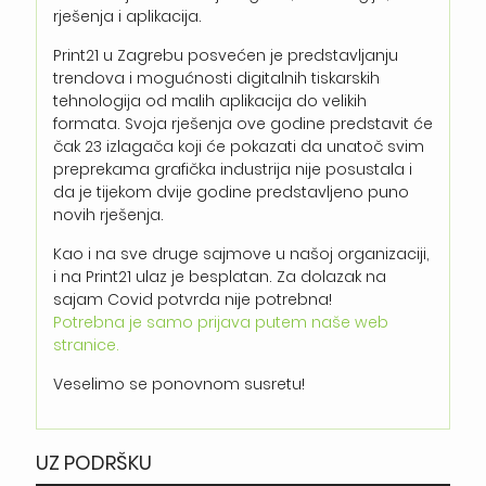
rješenja i aplikacija.
Print21 u Zagrebu posvećen je predstavljanju
trendova i mogućnosti digitalnih tiskarskih
tehnologija od malih aplikacija do velikih
formata. Svoja rješenja ove godine predstavit će
čak 23 izlagača koji će pokazati da unatoč svim
preprekama grafička industrija nije posustala i
da je tijekom dvije godine predstavljeno puno
novih rješenja.
Kao i na sve druge sajmove u našoj organizaciji,
i na Print21 ulaz je besplatan. Za dolazak na
sajam Covid potvrda nije potrebna!
Potrebna je samo prijava putem naše web
stranice.
Veselimo se ponovnom susretu!
UZ PODRŠKU