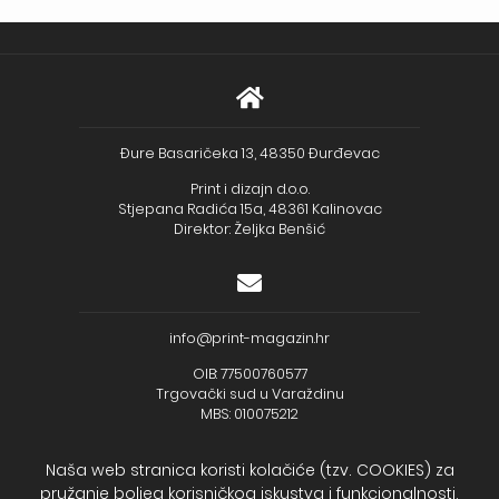
Đure Basaričeka 13, 48350 Đurđevac
Print i dizajn d.o.o.
Stjepana Radića 15a, 48361 Kalinovac
Direktor: Željka Benšić
info@print-magazin.hr
OIB: 77500760577
Trgovački sud u Varaždinu
MBS: 010075212
Naša web stranica koristi kolačiće (tzv. COOKIES) za
pružanje boljeg korisničkog iskustva i funkcionalnosti,