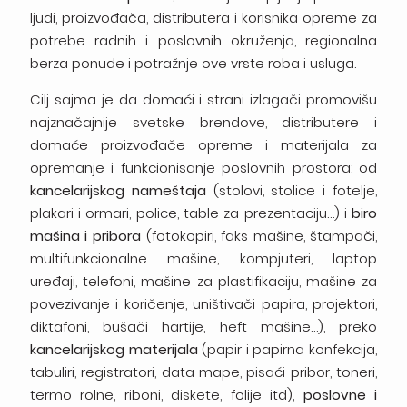
ljudi, proizvođača, distributera i korisnika opreme
za
potrebe radnih i poslovnih okruženja, regionalna
berza ponude i potražnje ove vrste roba i usluga.
Cilj sajma je da domaći i strani izlagači
promovišu
najznačajnije svetske brendove, distributere i
domaće proizvođače
opreme
i
materijala
za
opremanje
i funkcionisanje poslovnih prostora: od
kancelarijskog nameštaja
(stolovi, stolice i fotelje,
plakari i
ormari, police, table za prezentaciju…) i
biro
mašina i
pribora
(fotokopiri, faks mašine, štampači,
multifunkcionalne mašine, kompjuteri, laptop
uređaji, telefoni,
mašine za plastifikaciju, mašine za
povezivanje i
koričenje, uništivači papira, projektori,
diktafoni, bušači
hartije, heft mašine…), preko
kancelarijskog materijala
(papir i papirna konfekcija,
tabuliri, registratori, data
mape, pisaći pribor, toneri,
termo rolne, riboni, diskete,
folije itd),
poslovne i