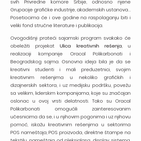
svih
Privredne komore
Srbije,
odnosno
njene
Grupacije
grafičke industrije, akademskih ustanova…
Posetiocima će i
ove godine
na
raspolaganju
biti
i
veliki
fond
stručne
literature i publikacija.
Ovogodišnji
prateći
sajamski
program
svakako
će
obeležiti projekat
Ulica kreativnih rešenja
, u
realizaciji kompanije Oracal Polikarbonati i
Beogradskog
sajma. Osnovna ideja bila je da se
kreativni studenti i
mali preduzetnici, svojim
kreativnim rešenjima u
nekoliko grafičkih i
dizajnerskih sektora, i uz medijsku
podršku, povežu
sa velikim, liderskim kompanijama, koje
su značajan
oslonac u ovoj vrsti delatnosti.
Tako
su
Oracal
Polikarbonati omogućili zainteresovanim
učesnicima
da se,
i
u
njihovim
pogonima
i
uz
njihovu
pomoć,
iskažu kreativnim rešenjima u sektorima
POS nameštaja,
POS proizvoda, direktne štampe na
tekstilu, nameštaja
od pleksiglasa,
display
sistema,