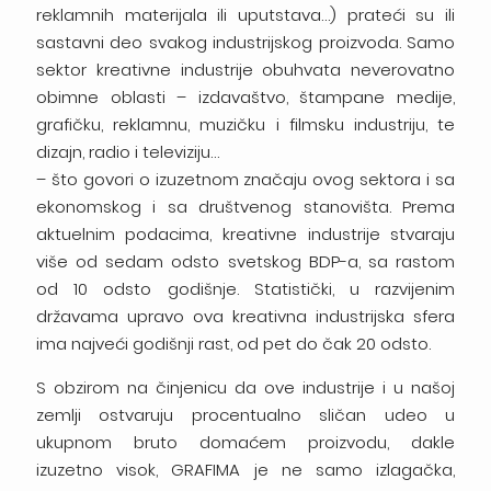
reklamnih materijala ili uputstava…) prateći su ili
sastavni deo svakog industrijskog proizvoda. Samo
sektor kreativne industrije obuhvata neverovatno
obimne oblasti – izdavaštvo, štampane medije,
grafičku, reklamnu, muzičku i filmsku industriju, te
dizajn, radio i televiziju…
– što govori o izuzetnom značaju ovog sektora i sa
ekonomskog i sa društvenog stanovišta. Prema
aktuelnim podacima, kreativne industrije stvaraju
više od sedam odsto svetskog BDP-a, sa rastom
od 10 odsto godišnje. Statistički, u razvijenim
državama upravo ova kreativna industrijska sfera
ima najveći godišnji rast, od pet do čak 20 odsto.
S obzirom na činjenicu da ove industrije i u našoj
zemlji ostvaruju procentualno sličan udeo u
ukupnom bruto domaćem proizvodu, dakle
izuzetno visok, GRAFIMA je ne samo izlagačka,