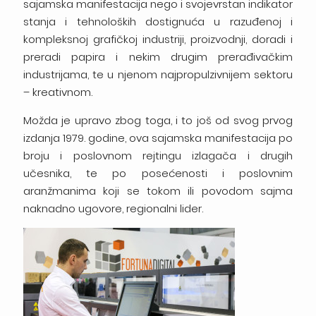
sajamska manifestacija nego i svojevrstan indikator
stanja i tehnoloških dostignuća u razuđenoj i
kompleksnoj grafičkoj industriji, proizvodnji, doradi i
preradi papira i nekim drugim prerađivačkim
industrijama, te u njenom najpropulzivnijem sektoru
– kreativnom.
Možda je upravo zbog toga, i to još od svog prvog
izdanja 1979. godine, ova sajamska manifestacija po
broju i poslovnom rejtingu izlagača i drugih
učesnika, te po posećenosti i poslovnim
aranžmanima koji se tokom ili povodom sajma
naknadno ugovore, regionalni lider.