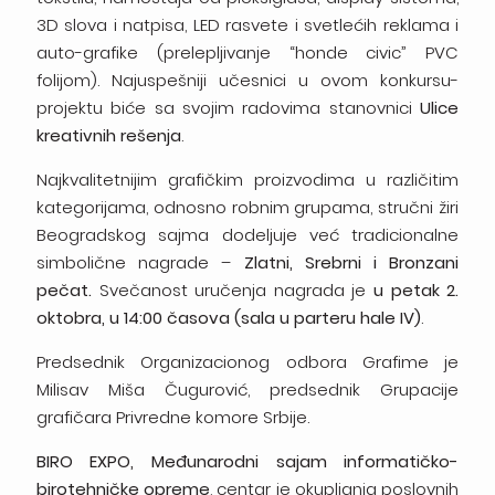
3D
slova
i
natpisa,
LED rasvete i svetlećih reklama i
auto-grafike
(prelepljivanje “honde
civic”
PVC
folijom).
Najuspešniji
učesnici
u
ovom konkursu-
projektu biće sa svojim radovima
stanovnici
Ulice
kreativnih
rešenja
.
Najkvalitetnijim grafičkim proizvodima u
različitim
kategorijama,
odnosno
robnim
grupama,
stručni žiri
Beogradskog sajma dodeljuje već
tradicionalne
simbolične nagrade –
Zlatni, Srebrni i Bronzani
pečat.
Svečanost uručenja nagrada je
u petak 2.
oktobra,
u 14:00 časova (sala u parteru hale
IV)
.
Predsednik Organizacionog odbora Grafime je
Milisav Miša Čugurović, predsednik Grupacije
grafičara Privredne komore Srbije.
BIRO
EXPO,
Međunarodni
sajam
informatičko-
birotehničke opreme
, centar je okupljanja
poslovnih