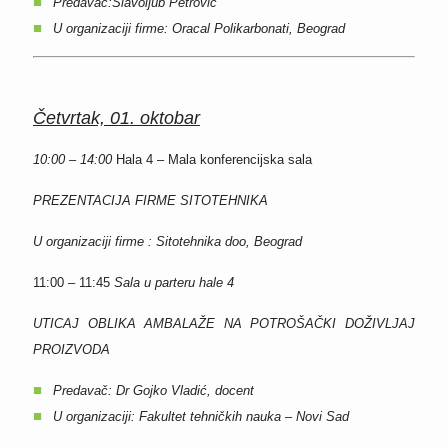
Predavač:Slavoljub Petrović
U organizaciji
firme: Oracal Polikarbonati, Beograd
Četvrtak, 01
. oktobar
10:00 – 14:00
Hala 4 – Mala konferencijska sala
PREZENTACIJA FIRME SITOTEHNIKA
U organizaciji firme : Sitotehnika doo, Beograd
11:00 – 11:45
Sala u parteru hale 4
UTICAJ OBLIKA AMBALAŽE NA POTROŠAČKI DOŽIVLJAJ
PROIZVODA
Predavač: Dr Gojko Vladić, docent
U organizaciji: Fakultet tehničkih nauka – Novi Sad