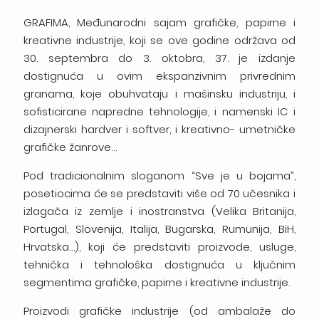
GRAFIMA, Međunarodni sajam grafičke, papirne i
kreativne industrije, koji se ove godine održava od
30. septembra do 3. oktobra, 37. je izdanje
dostignuća u ovim ekspanzivnim privrednim
granama, koje obuhvataju i mašinsku industriju, i
sofisticirane napredne tehnologije, i namenski IC i
dizajnerski hardver i softver, i kreativno- umetničke
grafičke žanrove…
Pod tradicionalnim sloganom “Sve je u bojama”,
posetiocima će se predstaviti više od 70 učesnika i
izlagača iz zemlje i inostranstva (Velika Britanija,
Portugal, Slovenija, Italija, Bugarska, Rumunija, BiH,
Hrvatska…), koji će predstaviti proizvode, usluge,
tehnička i tehnološka dostignuća u ključnim
segmentima grafičke, papirne i kreativne industrije.
Proizvodi grafičke industrije (od ambalaže do