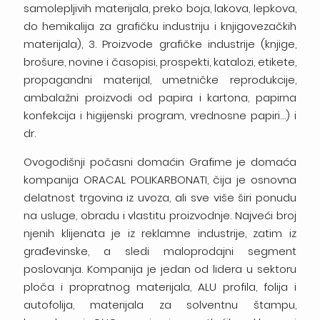
samolepljivih materijala, preko boja, lakova, lepkova,
do hemikalija za grafičku industriju i knjigovezačkih
materijala), 3. Proizvode grafičke industrije (knjige,
brošure, novine i časopisi, prospekti, katalozi, etikete,
propagandni materijal, umetničke reprodukcije,
ambalažni proizvodi od papira i kartona, papirna
konfekcija i higijenski program, vrednosne papiri…) i
dr.
Ovogodišnji počasni domaćin Grafime je domaća
kompanija ORACAL POLIKARBONATI, čija je osnovna
delatnost trgovina iz uvoza, ali sve više širi ponudu
na usluge, obradu i vlastitu proizvodnje. Najveći broj
njenih klijenata je iz reklamne industrije, zatim iz
građevinske, a sledi maloprodajni segment
poslovanja. Kompanija je jedan od lidera u sektoru
ploča i propratnog materijala, ALU profila, folija i
autofolija, materijala za solventnu štampu,