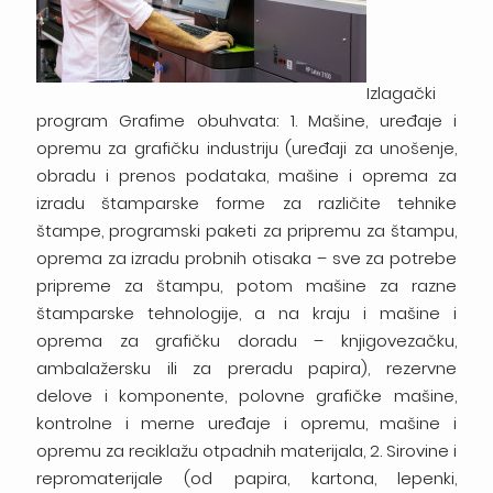
Izlagački
program Grafime obuhvata: 1. Mašine, uređaje i
opremu za grafičku industriju (uređaji za unošenje,
obradu i prenos podataka, mašine i oprema za
izradu štamparske forme za različite tehnike
štampe, programski paketi za pripremu za štampu,
oprema za izradu probnih otisaka – sve za potrebe
pripreme za štampu, potom mašine za razne
štamparske tehnologije, a na kraju i mašine i
oprema za grafičku doradu – knjigovezačku,
ambalažersku ili za preradu papira), rezervne
delove i komponente, polovne grafičke mašine,
kontrolne i merne uređaje i opremu, mašine i
opremu za reciklažu otpadnih materijala, 2. Sirovine i
repromaterijale (od papira, kartona, lepenki,