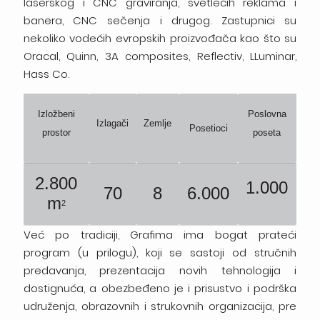
laserskog i CNC graviranja, svetlećih reklama i
banera, CNC sečenja i drugog. Zastupnici su
nekoliko vodećih evropskih proizvođača kao što su
Oracal, Quinn, 3A composites, Reflectiv, LLuminar,
Hass Co.
Izložbeni
Poslovna
Izlagači
Zemlje
Posetioci
prostor
poseta
2.800
1.000
70
8
6.000
m
2
Već
po tradiciji, Grafima ima bogat prateći
program (u prilogu), koji se sastoji od stručnih
predavanja, prezentacija novih tehnologija i
dostignuća,
a obezbeđeno
je
i
prisustvo
i
podrška
udruženja, obrazovnih i strukovnih organizacija, pre