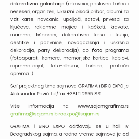
dekorativne galanterije
(rokovnici, poslovne tašne i
neseseri, organizeri, luksuzni
pisaći pribor, albumi za
vizit karte, novčanici, upaljači,
satovi, privesci za
ključeve, reklamne majice i kačketi,
kravate,
marame, kišobrani, dekorativne kese i kutije,
čestitke i pozivnice, novogodišnja i uskršnja
dekoracija,
party dekoracija), do
foto programa
(fotoaparati,
kamere, memorijske kartice, kablovi,
repromaterijal,
foto-albumi, torbice, prateća
oprema…).
Šef projektnog tima sajmova GRAFIMA i BIRO EXPO
je
Aleksandar Pavić, tel/fax. +381
11
2655
831.
Više informacija
na:
www.sajamgrafima.rs
grafima@sajam.rs
biroexpo@sajam.rs
GRAFIMA i BIRO EXPO
održavaju se
u hali
IV
Beogradskog sajma, a radno vreme sajmova je
od