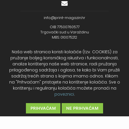
info@print-magazin.hr
OIB: 77500760577
Trgovački sud u Varaždinu
MBS: 010075212
Naša web stranica koristi kolačiće (tzv. COOKIES) za
pružanje boljeg korisničkog iskustva i funkcionalnosti,
analize korištenja naše web stranice, radi pružanja
+385 (48) 733 111
prilagođenog sadržaja i oglasa, te kako bi Vam pružili
Zagrebačka banka d.d.
sadržaj trećih strana s kojima imamo odnos. Klikom
IBAN - HR2723600001102099043
na "Prihvaćam" pristajete na korištenje kolačića. Sve o
Temeljni kapital: 330.000,00kn uplaćen u cijelosti
korištenju i reguliranju kolačića možete pronaći na
poveznici
.
2026. Print Magazin
PRIHVAĆAM
NE PRIHVAĆAM
Cookies – Kolačići
Politika privatnosti