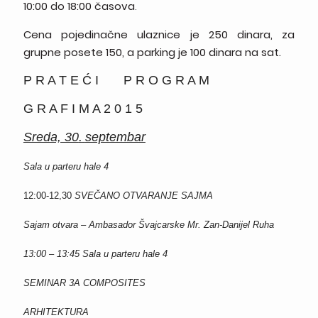
10:00 do 18:00
časova
.
Cena pojedinačne ulaznice je 250 dinara, za
grupne posete 150, a parking je 100 dinara na sat.
P R A T E Ć I P R O G R A M
G R A F I M A 2 0 1 5
Sreda, 30
.
septembar
Sala u parteru hale 4
12:00-12,30
SVEČANO OTVARANJE SAJMA
Sajam otvara – Ambasador Švajcarske Mr. Zan-Danijel Ruha
13:00 – 13:45
Sala u parteru hale 4
SEMINAR 3A COMPOSITES
ARHITEKTURA