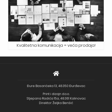
Kvalitetna komunikacija = veća prodaja!
Đure Basaričeka 13, 48350 Đurđevac
Print i dizajn d.o.o.
Stjepana Radića 15a, 48361 Kalinovac
Direktor: Željka Benšić