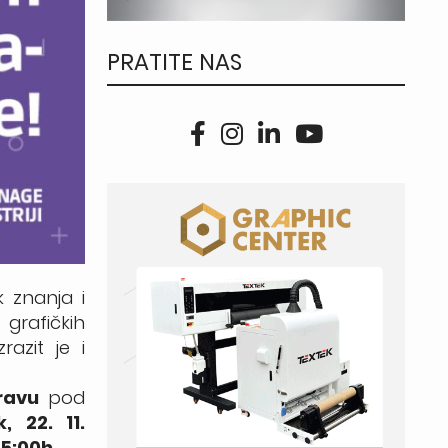
PRATITE NAS
k znanja i
grafičkih
razit je i
pravu
pod
, 22. 11.
15:00h
.