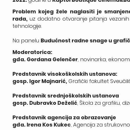
Problem kojeg žele naglasiti je smanje
rada,
uz dodatno otvaranje pitanja vezanih 
tehnologije.
Na panelu
Budućnost radne snage u grafičk
Moderatorica:
gđa. Gordana Gelenčer
, novinarka, ekonom
Predstavnik visokoškolskih ustanova:
gosp. Igor Majnarić,
Grafički fakultet Sveučil
Predstavnik srednjoškolskih ustanova
gosp. Dubravko Deželić
, Škola za grafiku, di
Predstavnik agencija za obrazovanje
gđa. Irena Kos Kukec
, Agencija za strukovn