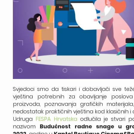
Svjedoci smo da tiskari i dobavljači sve te
vještina potrebnih za obavljanje poslova 
proizvoda, poznavanja grafičkih materijala, 
nedostatak praktičnih vještina kod klasičnih i d
Udruga
FESPA Hrvatska
odlučila je stvari
nazivom
Budućnost radne snage u graf
2022.
godine u
Kaptol Boutique Cinema&Ba