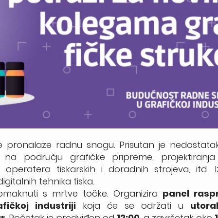
že pronalaze radnu snagu. Prisutan je nedostata
na području grafičke pripreme, projektiranja 
operatera tiskarskih i doradnih strojeva, itd. Iz
igitalnih tehnika tiska.
 pomaknuti s mrtve točke. Organizira
panel ras
ičkoj industriji
koja će se održati u
utorak
r
. Početak je predviđen od
12:00
, a završetak oko