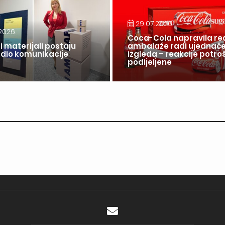
29.07.2026.
2026.
Coca-Cola napravila re
i materijali postaju
ambalaže radi ujednač
 dio komunikacije
izgleda – reakcije potr
a
podijeljene