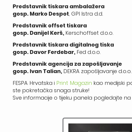
Predstavnik tiskara ambalažera
gosp. Marko Despot
, GPI Istra d.d.
Predstavnik offset tiskara
gosp. Danijel Kerš,
Kerschoffset d.o.o.
Predstavnik tiskara digitalnog tiska
gosp. Davor Ferdebar,
Fed d.o.o.
Predstavnik agencija za zapošljavanje
gosp. Ivan Talian,
DEKRA zapošljavanje d.o.o.
FESPA Hrvatska i
Print Magazin
kao medijski pa
ste pokretačka snaga struke!
Sve informacije o tijeku panela pogledajte na