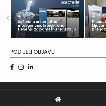
30.07.2026.
30.07.
Softver u eri umjetne
Pločast
inteligencije: Integrirana
ključan
rješenja za pametnu industriju
brend
PODIJELI OBJAVU