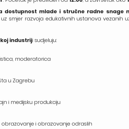
na dostupnost mlade i stručne radne snage n
uz smjer razvoja edukativnih ustanova vezanih uz
oj industrij
i sudjeluju:
istica, moderatorica
išta u Zagrebu
zajn i medijsku produkciju
o obrazovanje i obrazovanje odraslih