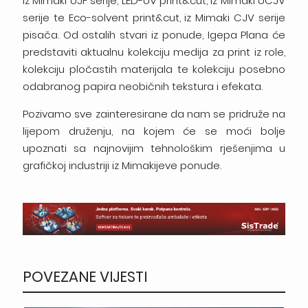
iz Mimaki UJF serije, LED-UV print&cut, iz Mimaki UCJV
serije te Eco-solvent print&cut, iz Mimaki CJV serije
pisača. Od ostalih stvari iz ponude, Igepa Plana će
predstaviti aktualnu kolekciju medija za print iz role,
kolekciju pločastih materijala te kolekciju posebno
odabranog papira neobičnih tekstura i efekata.
Pozivamo sve zainteresirane da nam se pridruže na
lijepom druženju, na kojem će se moći bolje
upoznati sa najnovijim tehnološkim rješenjima u
grafičkoj industriji iz Mimakijeve ponude.
POVEZANE VIJESTI