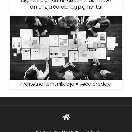
Digitalni pigmentni tekstilni tisak – nova
dimenzija čarobnog pigmenta!
Kvalitetna komunikacija = veća prodaja!
Đure Basaričeka 13, 48350 Đurđevac