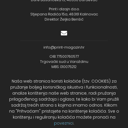
Print i dizajn d.o.o.
Stjepana Radića 15a, 48361 Kalinovac
Direktor: Željka Benšić
info@print-magazin.hr
OIB: 77500760577
Trgovački sud u Varaždinu
MBS: 010075212
Naša web stranica koristi kolačiće (tzv. COOKIES) za
pružanje boljeg korisničkog iskustva i funkcionalnosti,
analize korištenja naše web stranice, radi pružanja
+385 (48) 733 111
prilagođenog sadržaja i oglasa, te kako bi Vam pružili
Zagrebačka banka d.d.
sadržaj trećih strana s kojima imamo odnos. Klikom
IBAN - HR2723600001102099043
na "Prihvaćam" pristajete na korištenje kolačića. Sve o
Temeljni kapital: 330.000,00kn uplaćen u cijelosti
korištenju i reguliranju kolačića možete pronaći na
poveznici
.