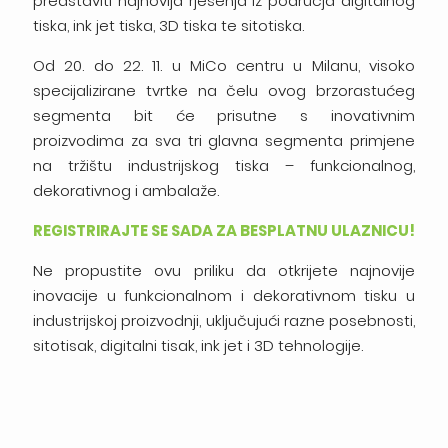
predstaviti najnovija rješenja iz područja digitalnog
tiska, ink jet tiska, 3D tiska te sitotiska.
Od 20. do 22. 11. u MiCo centru u Milanu, visoko
specijalizirane tvrtke na čelu ovog brzorastućeg
segmenta bit će prisutne s inovativnim
proizvodima za sva tri glavna segmenta primjene
na tržištu industrijskog tiska – funkcionalnog,
dekorativnog i ambalaže.
REGISTRIRAJTE SE SADA ZA BESPLATNU ULAZNICU!
Ne propustite ovu priliku da otkrijete najnovije
inovacije u funkcionalnom i dekorativnom tisku u
industrijskoj proizvodnji, uključujući razne posebnosti,
sitotisak, digitalni tisak, ink jet i 3D tehnologije.