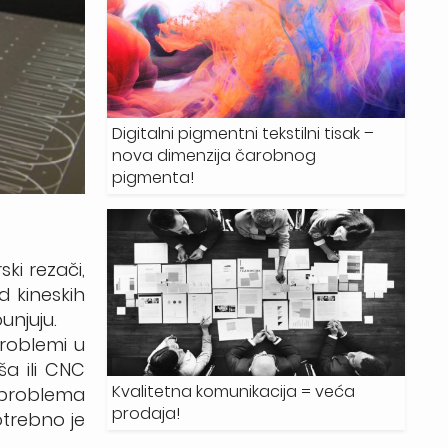
Digitalni pigmentni tekstilni tisak –
nova dimenzija čarobnog
pigmenta!
ski rezači,
od kineskih
unjuju.
problemi u
ša ili CNC
Kvalitetna komunikacija = veća
a problema
prodaja!
otrebno je