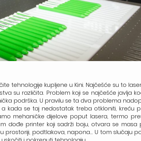
ite tehnologije kupljene u Kini. Najčešće su to laser
kustva su različita. Problem koji se najčešće javlja k
hnička podrška. U pravilu se ta dva problema nadop
 a kada se taj nedostatak treba otkloniti, kreću 
 samo mehaničke dijelove poput lasera, termo pre
vam dođe printer koji sadrži boju, otvara se mas
a u prostoriji, podtlakova, napona… U tom slučaju p
uskočiti i pokrenuti tehnologiju.