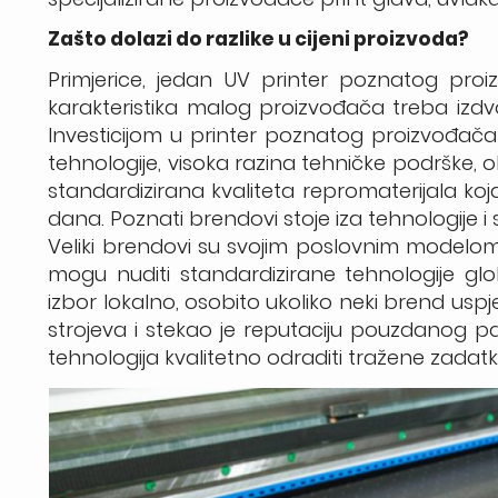
Zašto dolazi do razlike u cijeni proizvoda?
Primjerice, jedan UV printer poznatog proiz
karakteristika malog proizvođača treba izdv
Investicijom u printer poznatog proizvođača
tehnologije, visoka razina tehničke podrške, ob
standardizirana kvaliteta repromaterijala koja
dana. Poznati brendovi stoje iza tehnologije i
Veliki brendovi su svojim poslovnim modelom po
mogu nuditi standardizirane tehnologije glo
izbor lokalno, osobito ukoliko neki brend uspješ
strojeva i stekao je reputaciju pouzdanog pa
tehnologija kvalitetno odraditi tražene zadatk