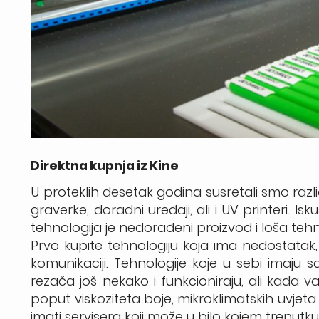
Direktna kupnja iz Kine
U proteklih desetak godina susretali smo različ
graverke, doradni uređaji, ali i UV printeri. Is
tehnologija je nedorađeni proizvod i loša te
Prvo kupite tehnologiju koja ima nedostatak,
komunikaciji. Tehnologije koje u sebi imaju
rezača još nekako i funkcioniraju, ali kada 
poput viskoziteta boje, mikroklimatskih uvjet
imati servisera koji može u bilo kojem trenutku 