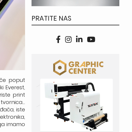
PRATITE NAS
ače poput
i Everest,
iste print
 tvornica…
đača, iste
ktronika,
loga imamo