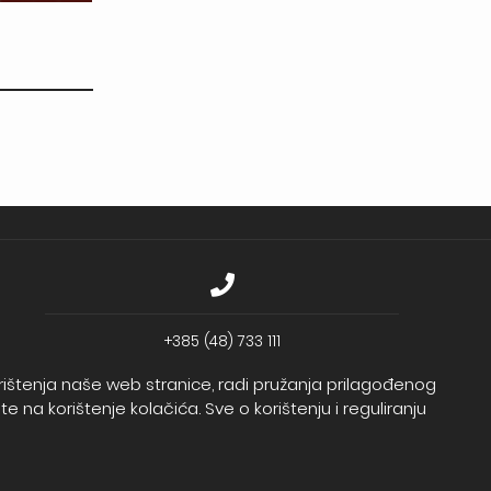
+385 (48) 733 111
Zagrebačka banka d.d.
korištenja naše web stranice, radi pružanja prilagođenog
IBAN - HR2723600001102099043
 na korištenje kolačića. Sve o korištenju i reguliranju
Temeljni kapital: 330.000,00kn uplaćen u cijelosti