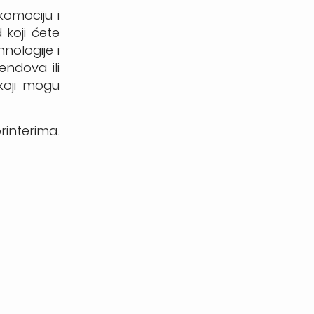
komociju i
 koji ćete
nologije i
endova ili
 koji mogu
rinterima.