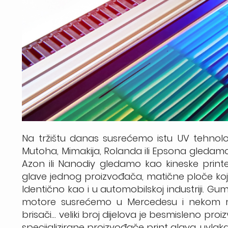
Na tržištu danas susrećemo istu UV tehnolo
Mutoha, Mimakija, Rolanda ili Epsona gledamo 
Azon ili Nanodiy gledamo kao kineske printe
glave jednog proizvođača, matične ploče koje 
Identično kao i u automobilskoj industriji. Gum
motore susrećemo u Mercedesu i nekom manj
brisači… veliki broj dijelova je besmisleno p
specijalizirane proizvođače print glava, uvlak