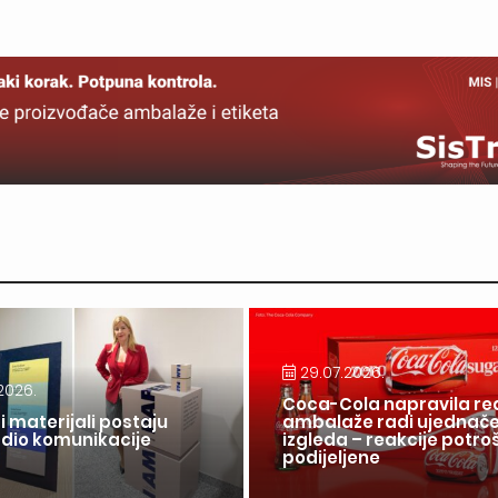
29.07.2026.
2026.
Coca-Cola napravila re
i materijali postaju
ambalaže radi ujednač
 dio komunikacije
izgleda – reakcije potr
a
podijeljene