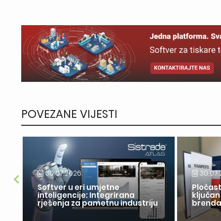
POVEZANE VIJESTI
30.07.2026.
30.07.
Softver u eri umjetne
Pločast
inteligencije: Integrirana
ključan
rješenja za pametnu industriju
brend