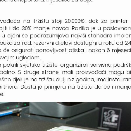
vođača na tržištu stoji 20.000€, dok za printer 
ojiti i do 30% manje novca. Razlika je u poslovn
 u cijeni se podrazumijeva najviši standard impl
uka za rad, rezervni dijelovi dostupni u roku od 24 i
 će osigurati ponovljivost otiska i nakon 6 mjeseci 
 svojim ugledom.
krili svjetsko tržište, organizirali servisnu podrš
balno. S druge strane, mali proizvođači mogu bi
no djeluje na tržištu dulji niz godina, ima instaliran
rtnera. Dosta je primjera na tržištu da će i man
e.