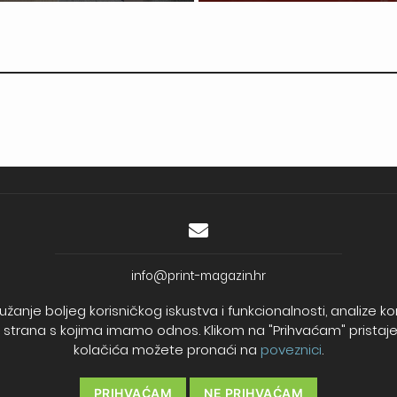
info@print-magazin.hr
OIB: 77500760577
užanje boljeg korisničkog iskustva i funkcionalnosti, analize 
Trgovački sud u Varaždinu
ih strana s kojima imamo odnos. Klikom na "Prihvaćam" pristajete
MBS: 010075212
kolačića možete pronaći na
poveznici
.
PRIHVAĆAM
NE PRIHVAĆAM