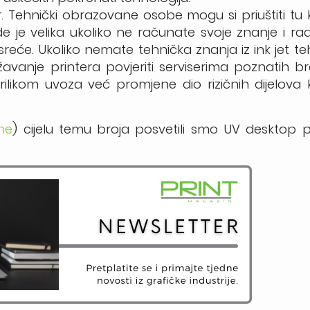
r. Tehnički obrazovane osobe mogu si priuštiti tu 
ede je velika ukoliko ne računate svoje znanje i rad
 sreće. Ukoliko nemate tehnička znanja iz ink jet teh
vanje printera povjeriti serviserima poznatih br
rilikom uvoza već promjene dio rizičnih dijelova
ine
) cijelu temu broja posvetili smo UV desktop p