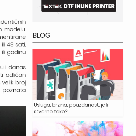
identičnih
om modelu.
BLOG
ementirane
li 48 sati,
ili godinu
ku i danas
ti odličan
 velik broj
je poznata
Usluga, brzina, pouzdanost, je li
stvarno tako?