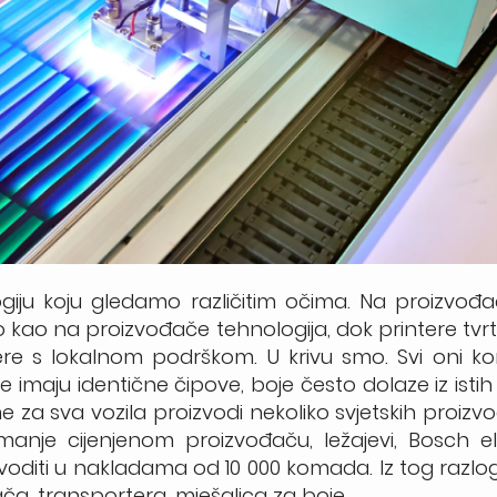
giju koju gledamo različitim očima. Na proizvođ
kao na proizvođače tehnologija, dok printere tvrtk
re s lokalnom podrškom. U krivu smo. Svi oni kor
imaju identične čipove, boje često dolaze iz istih
e za sva vozila proizvodi nekoliko svjetskih proizvo
e cijenjenom proizvođaču, ležajevi, Bosch ele
roizvoditi u nakladama od 10 000 komada. Iz tog raz
ača, transportera, mješalica za boje…