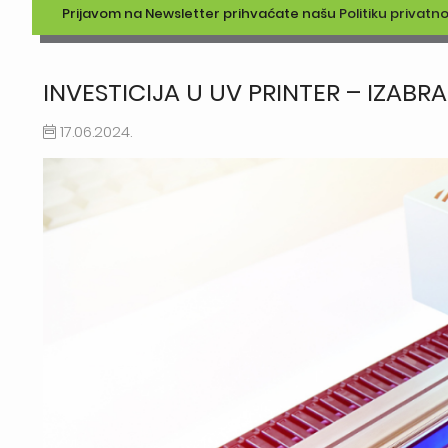
Prijavom na Newsletter prihvaćate našu
Politiku privatno
INVESTICIJA U UV PRINTER – IZABRA
17.06.2024.