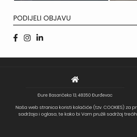
PODIJELI OBJAVU
Đure Basaričeka 13, 48350 Đurđevac
Print i dizajn d.o.o.
Naša web stranica koristi kolačiće (tzv. COOKIES) za pr
Stjepana Radića 15a, 48361 Kalinovac
sadržaja i oglasa, te kako bi Vam pružili sadržaj treć
Direktor: Željka Benšić