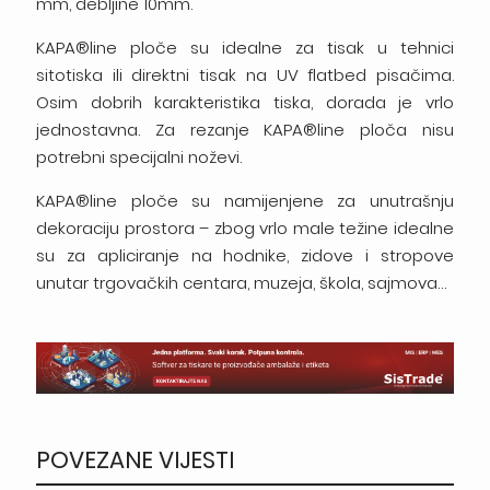
mm, debljine 10mm.
KAPA®line ploče su idealne za tisak u tehnici
sitotiska ili direktni tisak na UV flatbed pisačima.
Osim dobrih karakteristika tiska, dorada je vrlo
jednostavna. Za rezanje KAPA®line ploča nisu
potrebni specijalni noževi.
KAPA®line ploče su namijenjene za unutrašnju
dekoraciju prostora – zbog vrlo male težine idealne
su za apliciranje na hodnike, zidove i stropove
unutar trgovačkih centara, muzeja, škola, sajmova…
POVEZANE VIJESTI