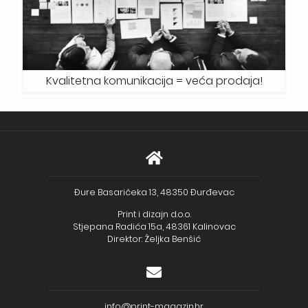
Kvalitetna komunikacija = veća prodaja!
Đure Basaričeka 13, 48350 Đurđevac
Print i dizajn d.o.o.
Stjepana Radića 15a, 48361 Kalinovac
Direktor: Željka Benšić
info@print-magazin.hr