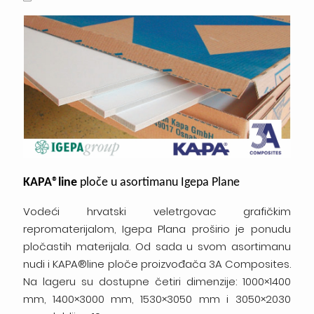
KAPA®line
ploče u asortimanu Igepa Plane
Vodeći hrvatski veletrgovac grafičkim
repromaterijalom, Igepa Plana proširio je ponudu
pločastih materijala. Od sada u svom asortimanu
nudi i KAPA®line ploče proizvođača 3A Composites.
Na lageru su dostupne četiri dimenzije: 1000×1400
mm, 1400×3000 mm, 1530×3050 mm i 3050×2030