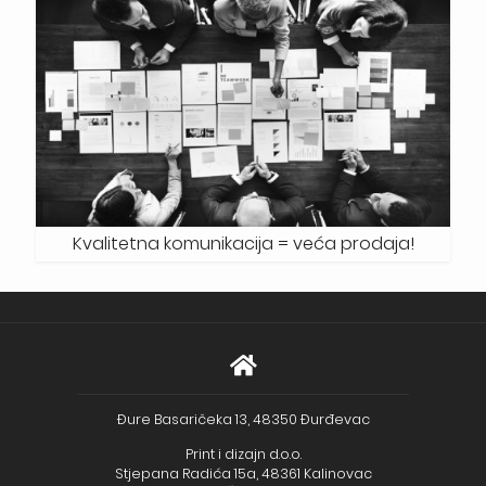
Kvalitetna komunikacija = veća prodaja!
Đure Basaričeka 13, 48350 Đurđevac
Print i dizajn d.o.o.
Stjepana Radića 15a, 48361 Kalinovac