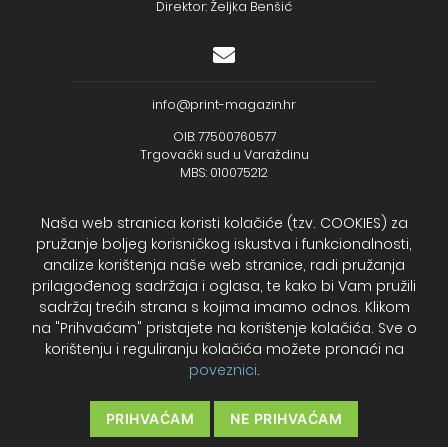
Direktor: Željka Benšić
info@print-magazin.hr
OIB: 77500760577
Trgovački sud u Varaždinu
MBS: 010075212
Naša web stranica koristi kolačiće (tzv. COOKIES) za
pružanje boljeg korisničkog iskustva i funkcionalnosti,
analize korištenja naše web stranice, radi pružanja
+385 (48) 733 111
prilagođenog sadržaja i oglasa, te kako bi Vam pružili
Zagrebačka banka d.d.
sadržaj trećih strana s kojima imamo odnos. Klikom
IBAN - HR2723600001102099043
na "Prihvaćam" pristajete na korištenje kolačića. Sve o
Temeljni kapital: 330.000,00kn uplaćen u cijelosti
korištenju i reguliranju kolačića možete pronaći na
poveznici
.
2026. Print Magazin
PRIHVAĆAM
NE PRIHVAĆAM
Cookies – Kolačići
Politika privatnosti