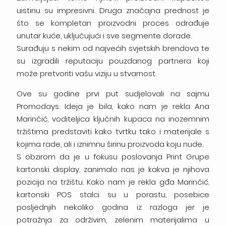
uistinu su impresivni. Druga značajna prednost je
što se kompletan proizvodni proces odrađuje
unutar kuće, uključujući i sve segmente dorade.
Surađuju s nekim od najvećih svjetskih brendova te
su izgradili reputaciju pouzdanog partnera koji
može pretvoriti vašu viziju u stvarnost.
Ove su godine prvi put sudjelovali na sajmu
Promodays. Ideja je bila, kako nam je rekla Ana
Marinčić, voditeljica ključnih kupaca na inozemnim
tržištima predstaviti kako tvrtku tako i materijale s
kojima rade, ali i iznimnu širinu proizvoda koju nude.
S obzirom da je u fokusu poslovanja Print Grupe
kartonski display, zanimalo nas je kakva je njihova
pozicija na tržištu. Kako nam je rekla gđa Marinčić,
kartonski POS stalci su u porastu, posebice
posljednjih nekoliko godina iz razloga jer je
potražnja za održivim, zelenim materijalima u