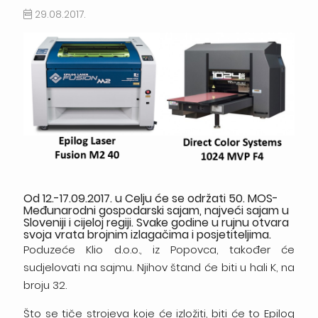
29.08.2017.
Od 12.-17.09.2017. u Celju će se održati 50. MOS-
Međunarodni gospodarski sajam, najveći sajam u
Sloveniji i cijeloj regiji. Svake godine u rujnu otvara
svoja vrata brojnim izlagačima i posjetiteljima.
Poduzeće Klio d.o.o., iz Popovca, također će
sudjelovati na sajmu. Njihov štand će biti u hali K, na
broju 32.
Što se tiče strojeva koje će izložiti, biti će to Epilog