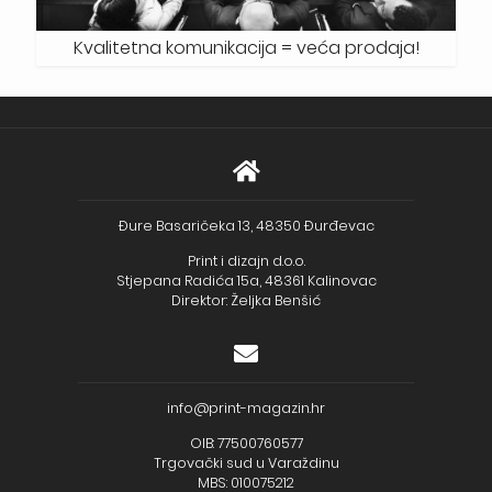
Kvalitetna komunikacija = veća prodaja!
Đure Basaričeka 13, 48350 Đurđevac
Print i dizajn d.o.o.
Stjepana Radića 15a, 48361 Kalinovac
Direktor: Željka Benšić
info@print-magazin.hr
OIB: 77500760577
Trgovački sud u Varaždinu
MBS: 010075212