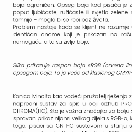
boja ograničen. Opseg boja kod pisača je 
poput ljubičaste, ružičaste ili svjetlo zele
tamnije – moglo bi se reći bez života.
Problem nastaje kada se klijent ne razumije u 
identičan onome koji je prikazan na rač
nemoguće, a to su življe boje.
Slika prikazuje raspon boja sRGB (crvena lin
opsegom boja. To je veće od klasičnog CMYK-
Konica Minolta kao vodeći pružatelj rješenja za
napredni sustav za ispis u boji bizhub PRO 
CHROMA(HC), što je važna značajka za bolju
ispravan prikaz nijansi velikog dijela s RGB-a,
toga, pisači sa CN HC sustavom u stanju s