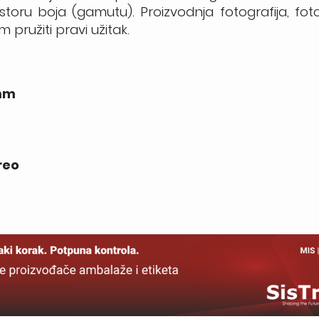
rostoru boja (gamutu). Proizvodnja fotografija, fo
 pružiti pravi užitak.
 mm
2
reo