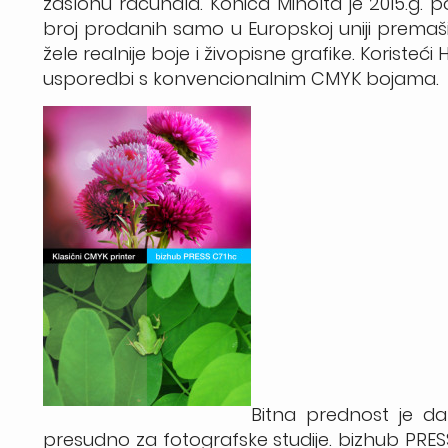
zaslonu računala. Konica Minolta je 2015.g.
broj prodanih samo u Europskoj uniji premašio 
žele realnije boje i živopisne grafike. Koristeći 
usporedbi s konvencionalnim CMYK bojama.
Bitna prednost je da
presudno za fotografske studije. bizhub PRESS