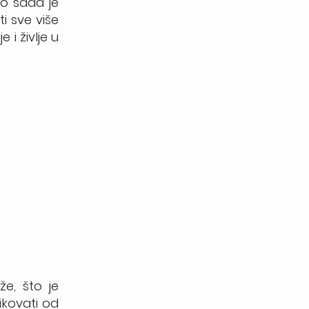
Do sada je
i sve više
 i življe u
e, što je
ikovati od