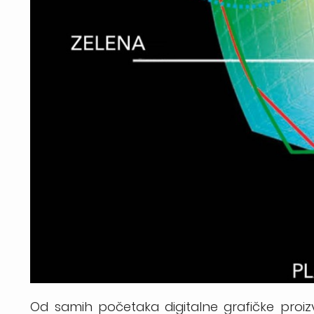
Od samih početaka digitalne grafičke proizv