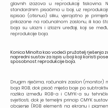
glavnih izazova u reprodukciji tiskovina.
standardnim pisačima u boji, uz reprodukcij
ispisao (otisnuo) sliku, vjerojatno je primi
prikazane na računalnom zaslonu, ili kao š
boja su ulazni i izlazni uređaji, koji se me
reprodukcije boja.
Konica Minolta kao vodeći pružatelj rješenja za
napredni sustav za ispis u boji koji koristi p
sposobnost reprodukcije boja.
Drugim riječima, računalni zaslon (monitor) 
boja RGB, dok pisač miješa boje po subtrakti
razlika između RGB-a i CMYK-a su tehnička
svjetlosti, dok je temeljni princip CMYK sustav
obojenje (RGB elementi na ekranu i pigmen