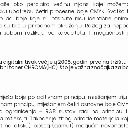
 Naše oko percipira većinu nijansi koje možemo
sku upotrebu četiri procesne boje CMYK. Svatko 
jetio da boje koje su otisnute nisu identične oni
to su bile u prirodnom okruženju. Razlog za nepo
đu sobom razlikuju po kapacitetu ili mogućnosti p
 digitalni tisak već je u 2008. godini prva na tržišt
osebni toner CHROMA(HC), što je važna značajka za bo
miješa boje po aditivnom principu, miješanjem trij
vnom principu, miješanjem četiri osnovne boje CM
 ograničenja – RGB sustav radi na principu tr
a refleksija. Također je zbog prirode materijala koj
t na otisku), opseg (gamut) mogućih novonastali