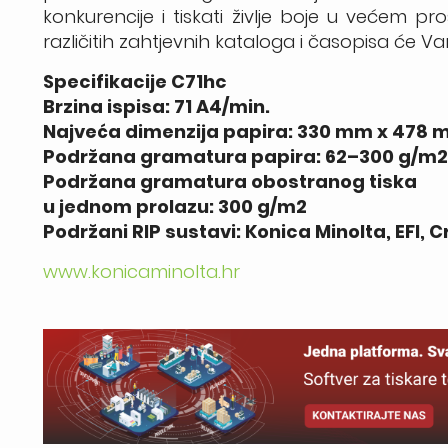
konkurencije i tiskati življe boje u većem p
različitih zahtjevnih kataloga i časopisa će Vam
Specifikacije C71hc
Brzina ispisa: 71 A4/min.
Najveća dimenzija papira: 330 mm x 478
Podržana gramatura papira: 62–300 g/m
Podržana gramatura obostranog tiska
u jednom prolazu: 300 g/m2
Podržani RIP sustavi: Konica Minolta, EFI, C
www.konicaminolta.hr