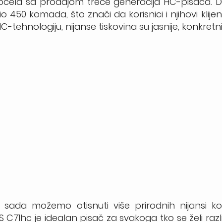
 počela sa prodajom treće generacija HC-pisača. 
450 komada, što znači da korisnici i njihovi klijent
HC-tehnologiju, nijanse tiskovina su jasnije, konkretnije
 sada možemo otisnuti više prirodnih nijansi kož
 C71hc je idealan pisač za svakoga tko se želi razl