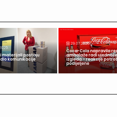
29.07.2026.
2026.
Coca-Cola napravila re
i materijali postaju
ambalaže radi ujednač
 dio komunikacije
izgleda – reakcije potr
a
podijeljene