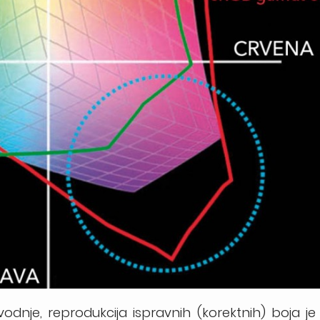
odnje, reprodukcija ispravnih (korektnih) boja j