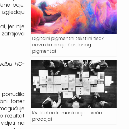
ene boje,
 izgledaju
, jer nije
zahtijeva
Digitalni pigmentni tekstilni tisak –
nova dimenzija čarobnog
pigmenta!
oredbu HC-
u ponudila
ebni toner
omogućuje
Kvalitetna komunikacija = veća
o rezultat
prodaja!
idjeti na