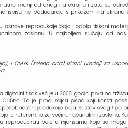
znatno manji od onog na ekranu i zato se određ
ne na ispisu ne podudaraju s prikazom na ekranu i
osnove reprodukcije boja i odbija tiskani materijal
unalnom zaslonu. U najboljem slučaju od nas 
ija), i CMYK (zelena crta) izlazni uređaji za usp
a.
 digitalni tisak već je u 2008. godini prva na tržišt
C65hc. To je produkcijski pisač koji koristi pos
 sposobnost reprodukcije boja. Sustav ovog tipa 
 koja je referentna za većinu računalnih zaslona. Ka
u reproducirati boje u nijansama koje se mogu v