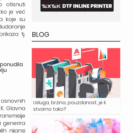
 otisnuti
tko je već
ma koje su
dudaranje
BLOG
rikaza tj.
u ponudila
lju
u osnovnih
Usluga, brzina, pouzdanost, je li
YK. Glavna
stvarno tako?
ansmisije
i generira
h nijansi