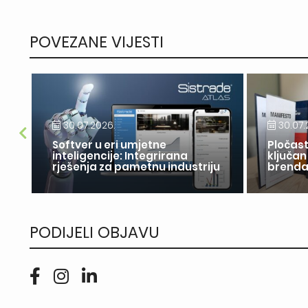
POVEZANE VIJESTI
30.07.2026.
30.07.
Softver u eri umjetne
Pločast
inteligencije: Integrirana
ključan
rješenja za pametnu industriju
brend
PODIJELI OBJAVU