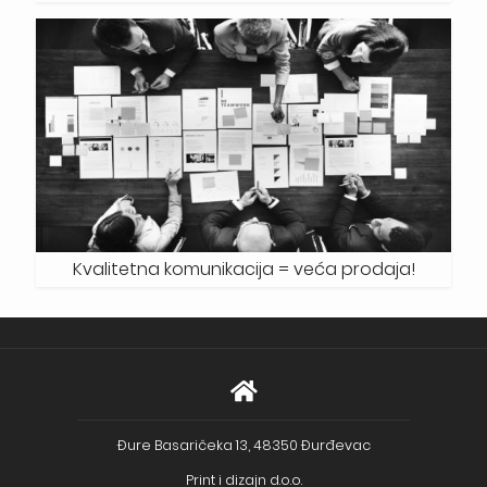
Kvalitetna komunikacija = veća prodaja!
Đure Basaričeka 13, 48350 Đurđevac
Print i dizajn d.o.o.