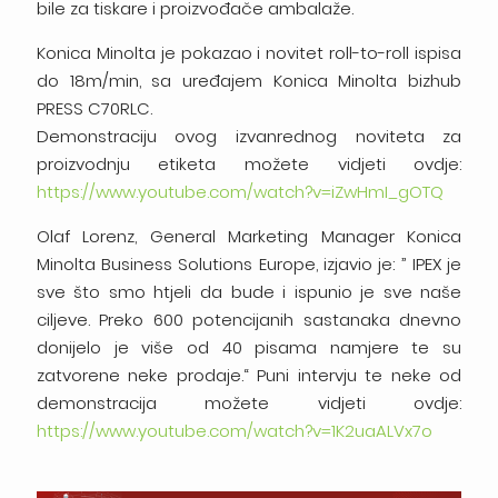
bile za tiskare i proizvođače ambalaže.
Konica Minolta je pokazao i novitet roll-to-roll ispisa
do 18m/min, sa uređajem Konica Minolta bizhub
PRESS C70RLC.
Demonstraciju ovog izvanrednog noviteta za
proizvodnju etiketa možete vidjeti ovdje:
https://www.youtube.com/watch?v=iZwHmI_gOTQ
Olaf Lorenz, General Marketing Manager Konica
Minolta Business Solutions Europe, izjavio je: ” IPEX je
sve što smo htjeli da bude i ispunio je sve naše
ciljeve. Preko 600 potencijanih sastanaka dnevno
donijelo je više od 40 pisama namjere te su
zatvorene neke prodaje.“ Puni intervju te neke od
demonstracija možete vidjeti ovdje:
https://www.youtube.com/watch?v=1K2uaALVx7o