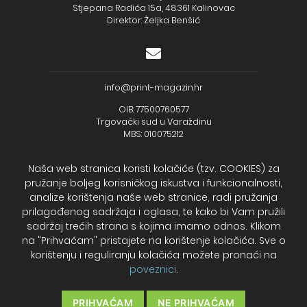
Stjepana Radića 15a, 48361 Kalinovac
Direktor: Željka Benšić
info@print-magazin.hr
OIB: 77500760577
Trgovački sud u Varaždinu
MBS: 010075212
Naša web stranica koristi kolačiće (tzv. COOKIES) za
pružanje boljeg korisničkog iskustva i funkcionalnosti,
analize korištenja naše web stranice, radi pružanja
+385 (48) 733 111
prilagođenog sadržaja i oglasa, te kako bi Vam pružili
Zagrebačka banka d.d.
sadržaj trećih strana s kojima imamo odnos. Klikom
IBAN - HR2723600001102099043
na "Prihvaćam" pristajete na korištenje kolačića. Sve o
Temeljni kapital: 330.000,00kn uplaćen u cijelosti
korištenju i reguliranju kolačića možete pronaći na
poveznici
.
2026. Print Magazin
PRIHVAĆAM
NE PRIHVAĆAM