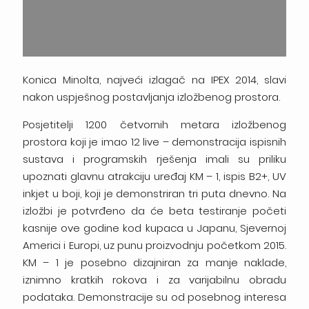
Konica Minolta, najveći izlagač na IPEX 2014, slavi
nakon uspješnog postavljanja izložbenog prostora.
Posjetitelji 1200 četvornih metara izložbenog
prostora koji je imao 12 live – demonstracija ispisnih
sustava i programskih rješenja imali su priliku
upoznati glavnu atrakciju uređaj KM – 1, ispis B2+, UV
inkjet u boji, koji je demonstriran tri puta dnevno. Na
izložbi je potvrđeno da će beta testiranje početi
kasnije ove godine kod kupaca u Japanu, Sjevernoj
Americi i Europi, uz punu proizvodnju početkom 2015.
KM – 1 je posebno dizajniran za manje naklade,
iznimno kratkih rokova i za varijabilnu obradu
podataka. Demonstracije su od posebnog interesa