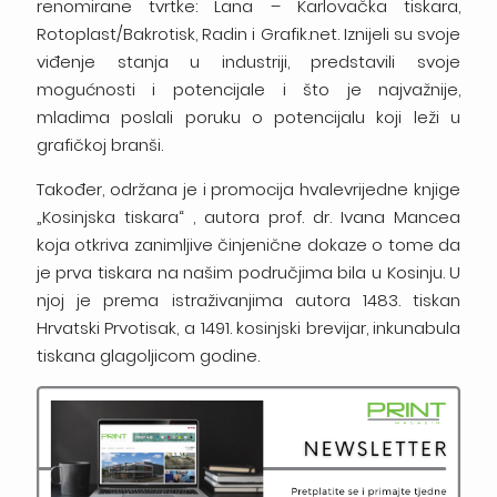
renomirane tvrtke: Lana – Karlovačka tiskara,
Rotoplast/Bakrotisk, Radin i Grafik.net. Iznijeli su svoje
viđenje stanja u industriji, predstavili svoje
mogućnosti i potencijale i što je najvažnije,
mladima poslali poruku o potencijalu koji leži u
grafičkoj branši.
Također, održana je i promocija hvalevrijedne knjige
„Kosinjska tiskara“ , autora prof. dr. Ivana Mancea
koja otkriva zanimljive činjenične dokaze o tome da
je prva tiskara na našim područjima bila u Kosinju. U
njoj je prema istraživanjima autora 1483. tiskan
Hrvatski Prvotisak, a 1491. kosinjski brevijar, inkunabula
tiskana glagoljicom godine.