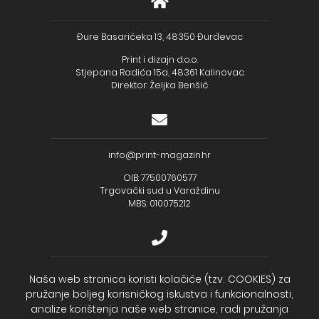
Đure Basaričeka 13, 48350 Đurđevac
Print i dizajn d.o.o.
Stjepana Radića 15a, 48361 Kalinovac
Direktor: Željka Benšić
info@print-magazin.hr
OIB: 77500760577
Trgovački sud u Varaždinu
MBS: 010075212
+385 (48) 733 111
Naša web stranica koristi kolačiće (tzv. COOKIES) za
pružanje boljeg korisničkog iskustva i funkcionalnosti,
Zagrebačka banka d.d.
analize korištenja naše web stranice, radi pružanja
IBAN - HR2723600001102099043