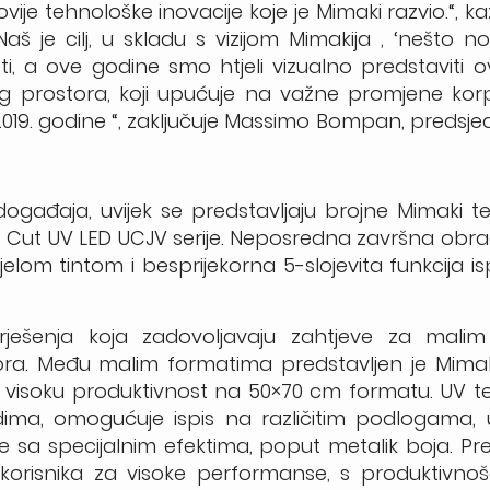
je tehnološke inovacije koje je Mimaki razvio.“, k
 je cilj, u skladu s vizijom Mimakija , ‘nešto n
i, a ove godine smo htjeli vizualno predstaviti 
 prostora, koji upućuje na važne promjene korp
om 2019. godine “, zaključuje Massimo Bompan, predsje
ađaja, uvijek se predstavljaju brojne Mimaki teh
t & Cut UV LED UCJV serije. Neposredna završna ob
jelom tintom i besprijekorna 5-slojevita funkcija is
i rješenja koja zadovoljavaju zahtjeve za malim 
ora. Među malim formatima predstavljen je Mimaki
u i visoku produktivnost na 50×70 cm formatu. UV t
dima, omogućuje ispis na različitim podlogama, u
ne sa specijalnim efektima, poput metalik boja. Pre
e korisnika za visoke performanse, s produktivno