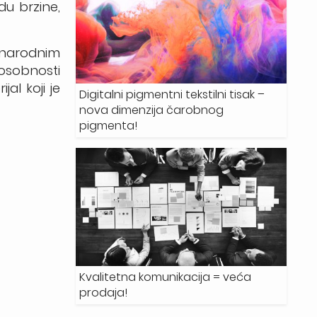
du brzine,
unarodnim
osobnosti
jal koji je
Digitalni pigmentni tekstilni tisak –
nova dimenzija čarobnog
pigmenta!
Kvalitetna komunikacija = veća
prodaja!