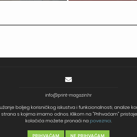
info@print-magazin.hr
OIB: 77500760577
užanje boljeg korisničkog iskustva i funkcionalnosti, analize 
Trgovački sud u Varaždinu
ih strana s kojima imamo odnos. Klikom na "Prihvaćam" pristajete
MBS: 010075212
kolačića možete pronaći na
poveznici
.
PRIHVAĆAM
NE PRIHVAĆAM