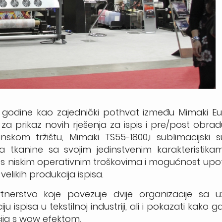
. godine kao zajednički pothvat između Mimaki E
 prikaz novih rješenja za ispis i pre/post obrad
om tržištu, Mimaki TS55-1800,i sublimacijski su
 tkanine sa svojim jedinstvenim karakteristikam
ji s niskim operativnim troškovima i mogućnost upo
elikih produkcija ispisa.
tnerstvo koje povezuje dvije organizacije sa 
ju ispisa u tekstilnoj industriji, ali i pokazati kako
acija s wow efektom.