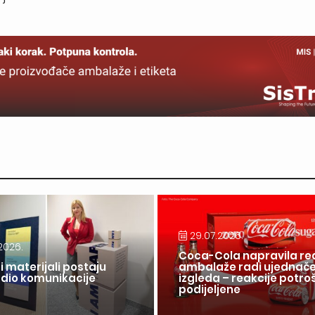
29.07.2026.
2026.
Coca-Cola napravila re
i materijali postaju
ambalaže radi ujednač
 dio komunikacije
izgleda – reakcije potr
a
podijeljene