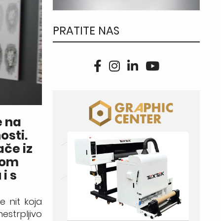
PRATITE NAS
e na
osti.
ače iz
jom
i s
e nit koja
estrpljivo