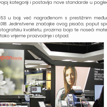
vojoj kategoriji i postavlja nove standarde u pogle
-553 u boji, već nagrađenom s prestižnim međ
018. Jedinstvene značajke ovog pisača, poput sp
fotografsku kvalitetu, prozirna boja te noseći materi
i tako vrijeme proizvodnje i otpad.