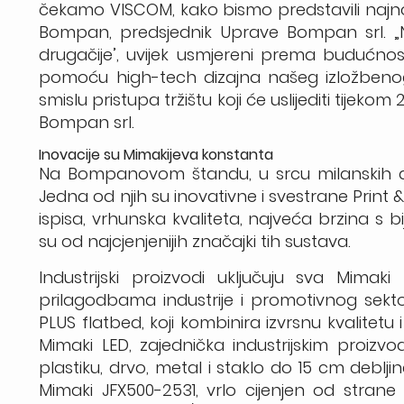
čekamo VISCOM, kako bismo predstavili najnovi
Bompan, predsjednik Uprave Bompan srl. „Naš
drugačije’, uvijek usmjereni prema budućnost
pomoću high-tech dizajna našeg izložbenog
smislu pristupa tržištu koji će uslijediti tijek
Bompan srl.
Inovacije su Mimakijeva konstanta
Na Bompanovom štandu, u srcu milanskih dog
Jedna od njih su inovativne i svestrane Prin
ispisa, vrhunska kvaliteta, najveća brzina s bi
su od najcjenjenijih značajki tih sustava.
Industrijski proizvodi uključuju sva Mimak
prilagodbama industrije i promotivnog sekt
PLUS flatbed, koji kombinira izvrsnu kvalitet
Mimaki LED, zajednička industrijskim proizvo
plastiku, drvo, metal i staklo do 15 cm deblji
Mimaki JFX500-2531, vrlo cijenjen od stran