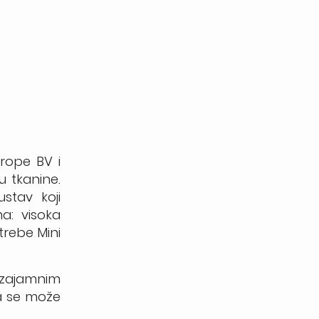
urope BV i
u tkanine.
stav koji
a: visoka
trebe Mini
uzajamnim
 ga se može