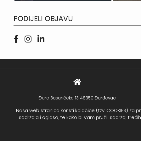
PODIJELI OBJAVU
Đure Basaričeka 13, 48350 Đurđevac
Print i dizajn d.o.o.
Naša web stranica koristi kolačiće (tzv. COOKIES) za pr
Stjepana Radića 15a, 48361 Kalinovac
sadržaja i oglasa, te kako bi Vam pružili sadržaj treć
Direktor: Željka Benšić