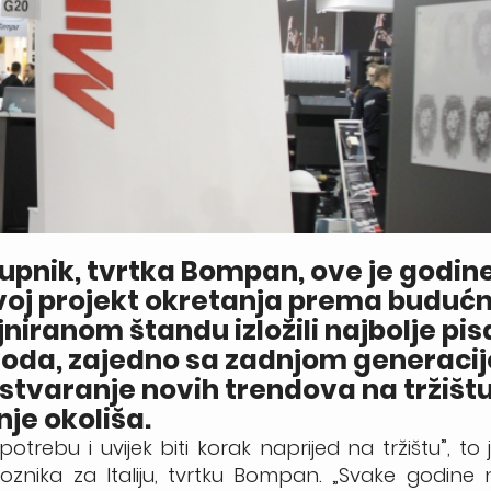
tupnik, tvrtka Bompan, ove je godin
voj projekt okretanja prema budućn
niranom štandu izložili najbolje pis
zvoda, zajedno sa zadnjom generaci
 stvaranje novih trendova na tržištu 
je okoliša.
otrebu i uvijek biti korak naprijed na tržištu”, to j
znika za Italiju, tvrtku Bompan. „Svake godine n