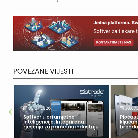
POVEZANE VIJESTI
30.07.2026.
30.07.
Softver u eri umjetne
Pločast
inteligencije: Integrirana
ključan
rješenja za pametnu industriju
brend