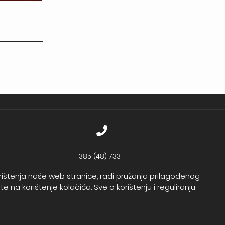
+385 (48) 733 111
Zagrebačka banka d.d.
korištenja naše web stranice, radi pružanja prilagođenog
IBAN - HR2723600001102099043
 na korištenje kolačića. Sve o korištenju i reguliranju
Temeljni kapital: 330.000,00kn uplaćen u cijelosti