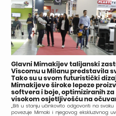
Glavni Mimakijev talijanski zas
Viscomu u Milanu predstavila s
Tako su u svom futuristički dizaj
Mimakijeve široke lepeze proi
softvera i boje, optimiziranih za
visokom osjetljivošću na očuvan
„Biti u stanju učinkovito odgovoriti na svaku p
povezuje Mimaki i njegovog ekskluzivnog uvo