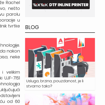
aže Rachel
ovo, nešto
ovu parolu
oracije u
dnik tvrtke
BLOG
nologije.
rada nakon
pisa, neke
i velikim
 UJF-7151
Usluga, brzina, pouzdanost, je li
ehnologija
stvarno tako?
ključujući
dstavljeni
šću od 60