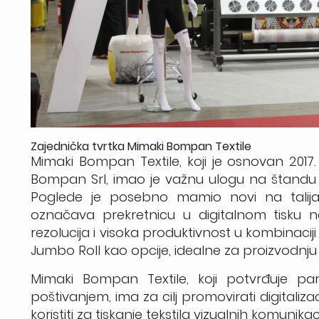
Zajednička tvrtka Mimaki Bompan Textile
Mimaki Bompan Textile, koji je osnovan 2017
Bompan Srl, imao je važnu ulogu na štandu za
Poglede je posebno mamio novi na talijansk
označava prekretnicu u digitalnom tisku na
rezolucija i visoka produktivnost u kombinaci
Jumbo Roll kao opcije, idealne za proizvodnju v
Mimaki Bompan Textile, koji potvrđuje par
poštivanjem, ima za cilj promovirati digitalizaci
koristiti za tiskanje tekstila vizualnih komunik