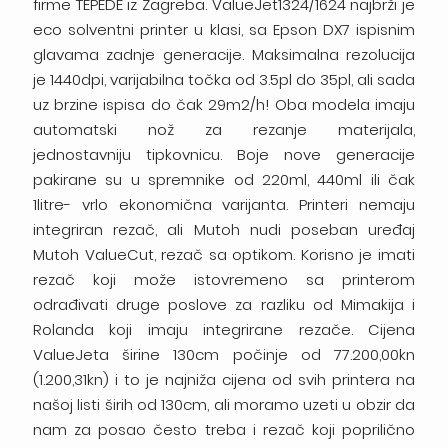
firme TEPEDE iz Zagreba. ValueJet1324/1624 najbrži je
eco solventni printer u klasi, sa Epson DX7 ispisnim
glavama zadnje generacije. Maksimalna rezolucija
je 1440dpi, varijabilna točka od 3.5pl do 35pl, ali sada
uz brzine ispisa do čak 29m2/h! Oba modela imaju
automatski nož za rezanje materijala,
jednostavniju tipkovnicu. Boje nove generacije
pakirane su u spremnike od 220ml, 440ml ili čak
1litre- vrlo ekonomična varijanta. Printeri nemaju
integriran rezač, ali Mutoh nudi poseban uređaj
Mutoh ValueCut, rezač sa optikom. Korisno je imati
rezač koji može istovremeno sa printerom
odrađivati druge poslove za razliku od Mimakija i
Rolanda koji imaju integrirane rezače. Cijena
ValueJeta širine 130cm počinje od 77.200,00kn
(1.200,31kn) i to je najniža cijena od svih printera na
našoj listi širih od 130cm, ali moramo uzeti u obzir da
nam za posao često treba i rezač koji poprilično