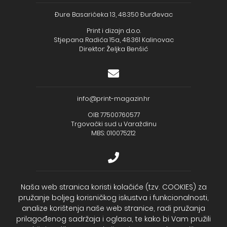
Đure Basaričeka 13, 48350 Đurđevac
Print i dizajn d.o.o.
Stjepana Radića 15a, 48361 Kalinovac
Direktor: Željka Benšić
info@print-magazin.hr
OIB: 77500760577
Trgovački sud u Varaždinu
MBS: 010075212
+385 (48) 733 111
Naša web stranica koristi kolačiće (tzv. COOKIES) za
pružanje boljeg korisničkog iskustva i funkcionalnosti,
Zagrebačka banka d.d.
analize korištenja naše web stranice, radi pružanja
IBAN - HR2723600001102099043
Temeljni kapital: 330.000,00kn uplaćen u cijelosti
prilagođenog sadržaja i oglasa, te kako bi Vam pružili