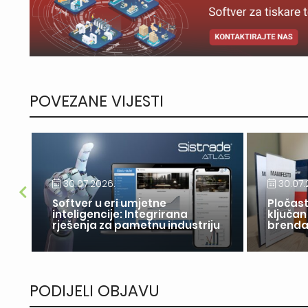
POVEZANE VIJESTI
30.07.2026.
30.07.
Softver u eri umjetne
Pločast
inteligencije: Integrirana
ključan
rješenja za pametnu industriju
brend
PODIJELI OBJAVU