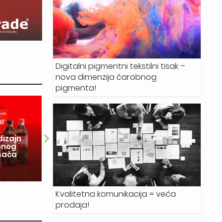
Digitalni pigmentni tekstilni tisak –
nova dimenzija čarobnog
pigmenta!
28.07.2026.
dizajn
enog
Delta Design: Tehnologija je
So
ošača
ubrzala proces, ali znanje o
in
materijalima najveći je adut
r
Kvalitetna komunikacija = veća
prodaja!