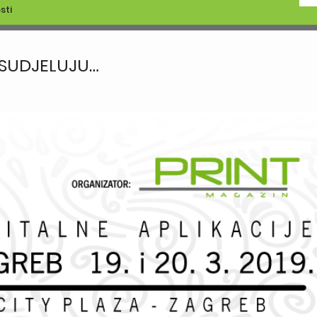
sti
 SUDJELUJU…