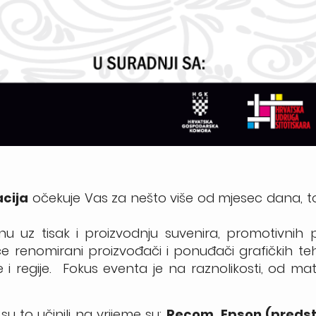
acija
očekuje Vas za nešto više od mjesec dana, t
u uz tisak i proizvodnju suvenira, promotivnih p
t će renomirani proizvođači i ponuđači grafičkih teh
e i regije. Fokus eventa je na raznolikosti, od mat
su to učinili na vrijeme su:
Recom, Epson (predst