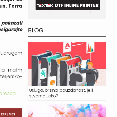
us, Terra
, pokazati
BLOG
sigurajte
om udrugom
ila, malim
lijersko-
Usluga, brzina, pouzdanost, je li
obrasca
.
stvarno tako?