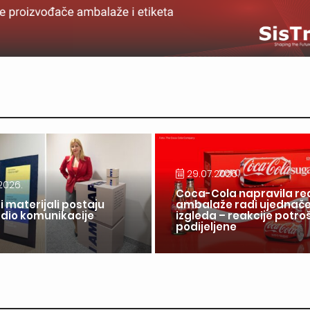
29.07.2026.
2026.
Coca-Cola napravila re
i materijali postaju
ambalaže radi ujednač
 dio komunikacije
izgleda – reakcije potr
a
podijeljene