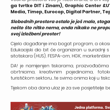
ga tvrtke DIT i Zinam), Graphic Center &UT
Media, Timep, Eurocop, Digital Partner, Te
Slobodnih prostora ostalo je još malo, stoga 
nešto što nitko nema, onda nikako ne prop
svoj izložbeni prostor!
Cijelo događanje ima bogat program, a okosnicu
Edukacijski dio bit će organiziran u suradnji
sitotiskara (HUS), FESPA-om, HGK, marketinški
DA! je namijenjen tiskarama, proizvođačima i
obrtnicima, kreativnim pojedincima, foto
turističkom sektoru…te svima onima koji u ti
Tijekom oba dana ulaz je za sve posjetitelje