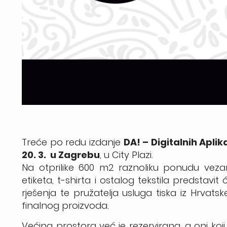
Treće po redu izdanje
DA! – Digitalnih Aplik
20. 3. u Zagrebu
, u City Plazi.
Na otprilike 600 m2 raznoliku ponudu vezan
etiketa, t-shirta i ostalog tekstila predstavi
rješenja te pružatelja usluga tiska iz Hrvatsk
finalnog proizvoda.
Većina prostora već je rezervirana, a oni koji 