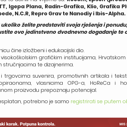
T, Igepa Plana, Radin-Grafika, Klio, Grafika Pl
pede, N.C.R, Repro Grav te Nanodiy i Ibis-Alpha.
ukoliko želite predstaviti svoja rješenja i ponudu
ustite ovo jedinstveno dvodnevno događanje te o
 čine izložbeni i edukacijski dio.
 s visokoškolskim grafičkim institucijama, Hrvatsk
m stručnjacima te dizajnerima.
 trgovcima suvenira, promotivnih artikala i tekst
kopiraonama, vlasnicima OPG-a, HoReCa i hote
skanom proizvodu prepoznaju potencijal.
 besplatan, potrebno je samo
registrirati se putem 