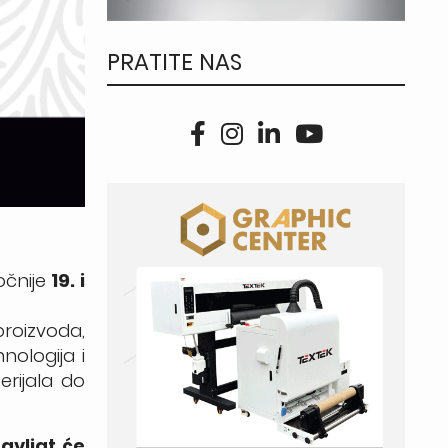
PRATITE NAS
očnije
19. i
roizvoda,
nologija i
erijala do
avljat će