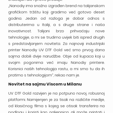
„Nanodiy ima snažno izgrađen brend na talijanskom
grafičkom tržištu koji gradimo već gotovo deset
godina. Jedan od razloga je dobar odnos s
distributerima u Italiji, a s druge strane i naša
inovativnost. Talijani brzo prihvaćaju nove
tehnologije, a mi se trudimo uvijek biti ispred drugih
s predstavljanjem noviteta. Za najnoviji industrijski
printer Nanodiy UV DTF Gold već smo prvog dana
sajma dobili dvije narudžbe. Obje od kupaca koji u
svojim pogonima već imaju Nanodiy printere.
Korisnici naših tehnologija rastu, a mi smo tu da ih
pratimo s tehnologijom“, rekao nam je.
Novitet na sajmu Viscom u Milanu
UV DTF Gold razvijen je na potpuno novoj, robusnoj
platformi. Namijenjen je za tisak na različite medije,
od klasičnog filma s kojeg se otisak transferira na
podlogu i koristi kao naljepnica, ali može printati i