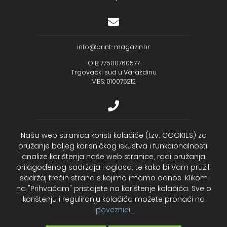
info@print-magazin.hr
OIB: 77500760577
Trgovački sud u Varaždinu
MBS: 010075212
+385 (48) 733 111
Naša web stranica koristi kolačiće (tzv. COOKIES) za
pružanje boljeg korisničkog iskustva i funkcionalnosti,
Zagrebačka banka d.d.
analize korištenja naše web stranice, radi pružanja
IBAN - HR2723600001102099043
Temeljni kapital: 330.000,00kn uplaćen u cijelosti
prilagođenog sadržaja i oglasa, te kako bi Vam pružili
sadržaj trećih strana s kojima imamo odnos. Klikom
na "Prihvaćam" pristajete na korištenje kolačića. Sve o
2026. Print Magazin
korištenju i reguliranju kolačića možete pronaći na
poveznici
.
Cookies – Kolačići
Politika privatnosti