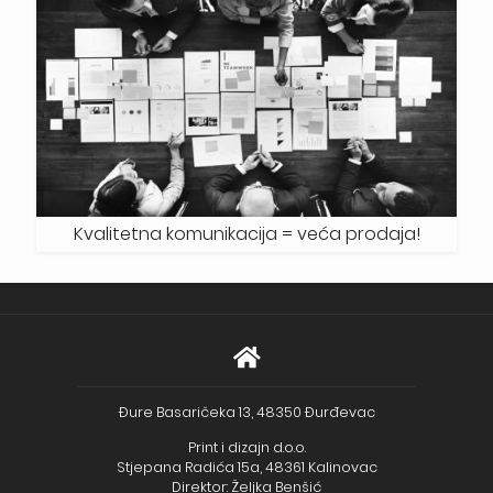
Kvalitetna komunikacija = veća prodaja!
Đure Basaričeka 13, 48350 Đurđevac
Print i dizajn d.o.o.
Stjepana Radića 15a, 48361 Kalinovac
Direktor: Željka Benšić