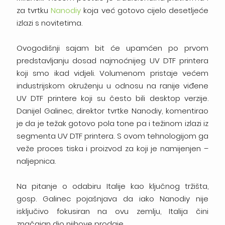
za tvrtku
Nanodiy
koja već gotovo cijelo desetljeće
izlazi s novitetima.
Ovogodišnji sajam bit će upamćen po prvom
predstavljanju dosad najmoćnijeg UV DTF printera
koji smo ikad vidjeli. Volumenom pristaje većem
industrijskom okruženju u odnosu na ranije viđene
UV DTF printere koji su često bili desktop verzije.
Danijel Galinec, direktor tvrtke Nanodiy, komentirao
je da je težak gotovo pola tone pa i težinom izlazi iz
segmenta UV DTF printera. S ovom tehnologijom ga
veže proces tiska i proizvod za koji je namijenjen –
naljepnica.
Na pitanje o odabiru Italije kao ključnog tržišta,
gosp. Galinec pojašnjava da iako Nanodiy nije
isključivo fokusiran na ovu zemlju, Italija čini
značajan dio njihove prodaje.