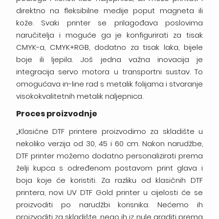
direktno na fleksibilne medije poput magneta ili
kože. Svaki printer se prilagođava poslovima
naručitelja i moguće ga je konfigurirati za tisak
CMYK-a, CMYK+RGB, dodatno za tisak laka, bijele
boje ili ljepila. Još jedna važna inovacija je
integracija servo motora u transportni sustav. To
omogućava in-line rad s metalik folijama i stvaranje
visokokvalitetnih metalik naljepnica.
Proces proizvodnje
„Klasične DTF printere proizvodimo za skladište u
nekoliko verzija od 30, 45 i 60 cm. Nakon narudžbe,
DTF printer možemo dodatno personalizirati prema
želji kupca s određenom postavom print glava i
boja koje će koristiti. Za razliku od klasičnih DTF
printera, novi UV DTF Gold printer u cijelosti će se
proizvoditi po narudžbi korisnika. Nećemo ih
proizvoditi za skladište, nego ih iz nule graditi prema