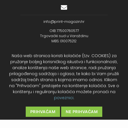
info@print-magazin.hr
OIB: 77500760577
Trgovački sud u Varaždinu
MBS: 010075212
Naša web stranica koristi kolačiće (tzv. COOKIES) za
pružanje boljeg korisničkog iskustva i funkcionalnosti,
analize korištenja naše web stranice, radi pružanja
+385 (48) 733 111
prilagođenog sadržaja i oglasa, te kako bi Vam pružili
Zagrebačka banka d.d.
sadržaj trećih strana s kojima imamo odnos. Klikom
IBAN - HR2723600001102099043
na "Prihvaćam" pristajete na korištenje kolačića. Sve o
Temeljni kapital: 330.000,00kn uplaćen u cijelosti
korištenju i reguliranju kolačića možete pronaći na
poveznici
.
2026. Print Magazin
PRIHVAĆAM
NE PRIHVAĆAM
Cookies – Kolačići
Politika privatnosti