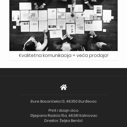
Kvalitetna komunikacija = veća prodaja!
Đure Basaričeka 13, 48350 Đurđevac
Print i dizajn d.o.o.
Stjepana Radića 15a, 48361 Kalinovac
Direktor: Željka Benšić