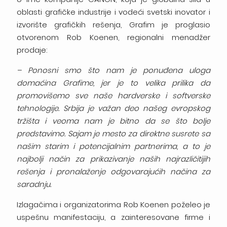
oblasti grafičke industrije i vodeći svetski inovator i
izvorište grafičkih rešenja, Grafim je proglasio
otvorenom Rob Koenen, regionalni menadžer
prodaje:
– Ponosni smo što nam je ponuđena uloga
domaćina Grafime, jer je to velika prilika da
promovišemo sve naše hardverske i softverske
tehnologije. Srbija je važan deo našeg evropskog
tržišta i veoma nam je bitno da se što bolje
predstavimo. Sajam je mesto za direktne susrete sa
našim starim i potencijalnim partnerima, a to je
najbolji način za prikazivanje naših najrazličitijih
rešenja i pronalaženje odgovarajućih načina za
saradnju.
Izlagačima i organizatorima Rob Koenen poželeo je
uspešnu manifestaciju, a zainteresovane firme i