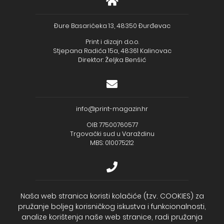
Đure Basaričeka 13, 48350 Đurđevac
Print i dizajn d.o.o.
Stjepana Radića 15a, 48361 Kalinovac
Direktor: Željka Benšić
info@print-magazin.hr
OIB: 77500760577
Trgovački sud u Varaždinu
MBS: 010075212
+385 (48) 733 111
Naša web stranica koristi kolačiće (tzv. COOKIES) za
pružanje boljeg korisničkog iskustva i funkcionalnosti,
Zagrebačka banka d.d.
analize korištenja naše web stranice, radi pružanja
IBAN - HR2723600001102099043