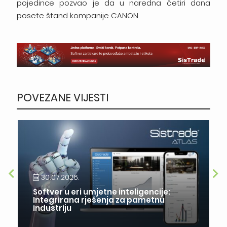
pojedince pozvao je da u naredna četiri dana
posete štand kompanije CANON.
POVEZANE VIJESTI
30.07.2026.
Softver u eri umjetne inteligencije:
Integrirana rješenja za pametnu
industriju