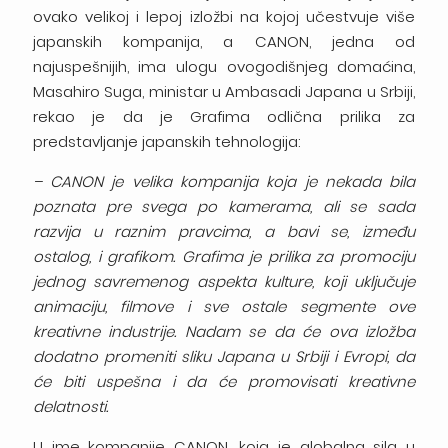
ovako velikoj i lepoj izložbi na kojoj učestvuje više
japanskih kompanija, a CANON, jedna od
najuspešnijih, ima ulogu ovogodišnjeg domaćina,
Masahiro Suga, ministar u Ambasadi Japana u Srbiji,
rekao je da je Grafima odlična prilika za
predstavljanje japanskih tehnologija:
– CANON je velika kompanija koja je nekada bila
poznata pre svega po kamerama, ali se sada
razvija u raznim pravcima, a bavi se, između
ostalog, i grafikom. Grafima je prilika za promociju
jednog savremenog aspekta kulture, koji uključuje
animaciju, filmove i sve ostale segmente ove
kreativne industrije. Nadam se da će ova izložba
dodatno promeniti sliku Japana u Srbiji i Evropi, da
će biti uspešna i da će promovisati kreativne
delatnosti.
U ime kompanije CANON, koja je globalna sila u