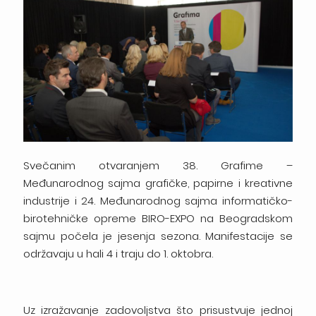
Svečanim otvaranjem 38. Grafime –
Međunarodnog sajma grafičke, papirne i kreativne
industrije i 24. Međunarodnog sajma informatičko-
birotehničke opreme BIRO-EXPO na Beogradskom
sajmu počela je jesenja sezona. Manifestacije se
održavaju u hali 4 i traju do 1. oktobra.
Uz izražavanje zadovoljstva što prisustvuje jednoj