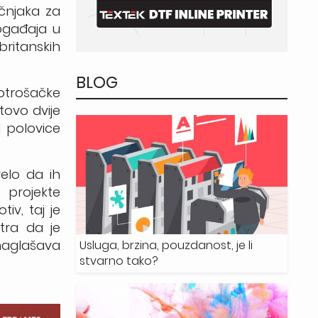
učnjaka za
ogađaja u
ritanskih
BLOG
otrošačke
tovo dvije
 polovice
velo da ih
 projekte
iv, taj je
tra da je
 naglašava
Usluga, brzina, pouzdanost, je li
stvarno tako?