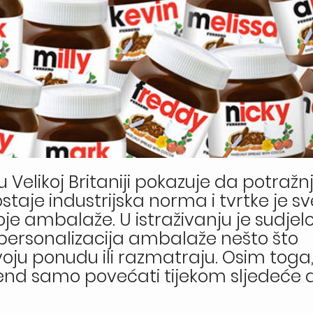
Velikoj Britaniji pokazuje da potražn
je industrijska norma i tvrtke je sv
voje ambalaže. U istraživanju je sudjel
 personalizacija ambalaže nešto što
voju ponudu ili razmatraju. Osim toga
trend samo povećati tijekom sljedeće 