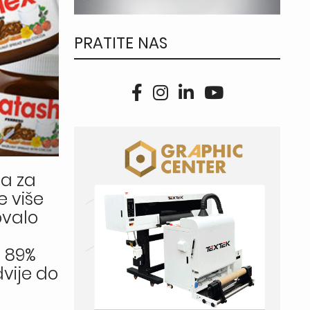
PRATITE NAS
ja za
e više
ovalo
, 89%
dvije do