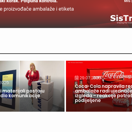
29.07.2026.
2026.
Coca-Cola napravila re
i materijali postaju
ambalaže radi ujednač
 dio komunikacije
izgleda – reakcije potr
a
podijeljene