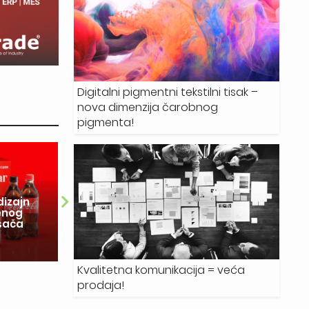
Digitalni pigmentni tekstilni tisak –
nova dimenzija čarobnog
pigmenta!
28.07.2026.
dizajn
enog
Delta Design: Tehnologija je
So
ošača
ubrzala proces, ali znanje o
in
materijalima najveći je adut
r
Kvalitetna komunikacija = veća
prodaja!