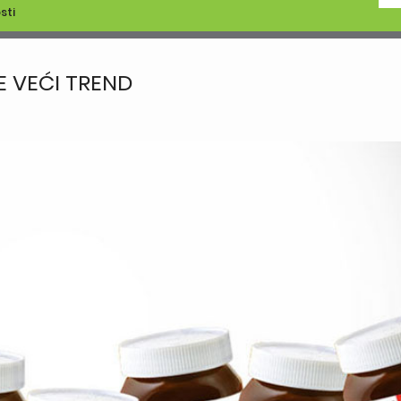
sti
E VEĆI TREND