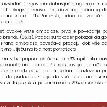
 proizvođača, trgovaca, dobavljača, agencija i str
jma Packaging Innovations, najvećeg godišnjeg d
ne industrije i ThePackHub, jedna od vodećih b
 u ambalaži.
nosti ovakve vrste ambalaže, prva je povećanje p
 o brendu (86,1%). Podaci su također pokazali da go
alizirana ambalaža povećava prodaju, dok više od
itivno utječu na lojalnost potrošača.
su na vrhu popisa, pri čemu je 73% ispitanika na
 personalizirane ambalaže sprečavaju da uđu u
obnih marki posebno bili ispitani o razlozima prot
 to da podaci pokazuju da većina ispitanih sma
kvu vrstu projekta, pri čemu samo 29% stručnjaka