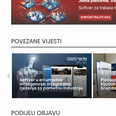
POVEZANE VIJESTI
30.07.2026.
30.07.
Softver u eri umjetne
Pločast
inteligencije: Integrirana
ključan
rješenja za pametnu industriju
brend
PODIJELI OBJAVU