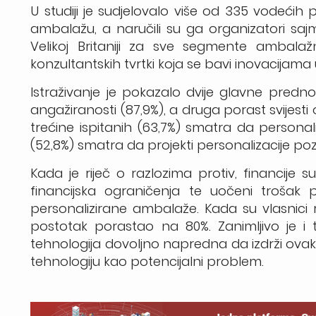
U studiji je sudjelovalo više od 335 vodećih
ambalažu, a naručili su ga organizatori sa
Velikoj Britaniji za sve segmente ambalaž
konzultantskih tvrtki koja se bavi inovacijama
Istraživanje je pokazalo dvije glavne pred
angažiranosti (87,9%), a druga porast svijesti
trećine ispitanih (63,7%) smatra da person
(52,8%) smatra da projekti personalizacije poz
Kada je riječ o razlozima protiv, financije 
financijska ograničenja te uočeni trošak
personalizirane ambalaže. Kada su vlasnici r
postotak porastao na 80%. Zanimljivo je i
tehnologija dovoljno napredna da izdrži ova
tehnologiju kao potencijalni problem.