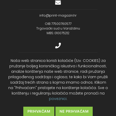
info@print-magazin.hr
OIB: 77500760577
Trgovački sud u Varaždinu
MBS: 010075212
+385 (48) 733 111
Naša web stranica koristi kolačiće (tzv. COOKIES) za
pružanje boljeg korisničkog iskustva i funkcionalnosti,
Zagrebačka banka d.d.
analize korištenja naše web stranice, radi pružanja
IBAN - HR2723600001102099043
Temeljni kapital: 330.000,00kn uplaćen u cijelosti
prilagođenog sadržaja i oglasa, te kako bi Vam pružili
sadržaj trećih strana s kojima imamo odnos. Klikom
na "Prihvaćam" pristajete na korištenje kolačića. Sve o
2026. Print Magazin
korištenju i reguliranju kolačića možete pronaći na
poveznici
.
Cookies – Kolačići
Politika privatnosti
PRIHVAĆAM
NE PRIHVAĆAM