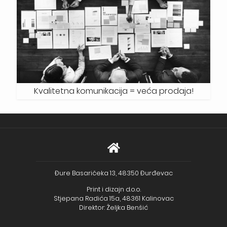
Kvalitetna komunikacija = veća prodaja!
Đure Basaričeka 13, 48350 Đurđevac
Print i dizajn d.o.o.
Stjepana Radića 15a, 48361 Kalinovac
Direktor: Željka Benšić