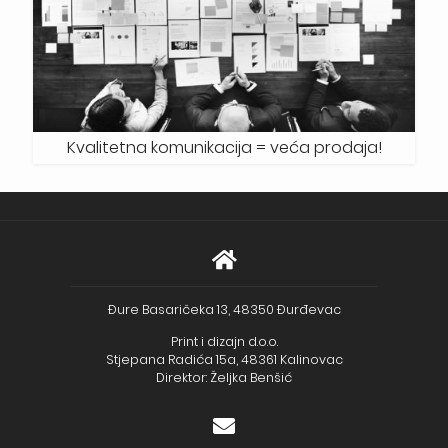
Kvalitetna komunikacija = veća prodaja!
Đure Basaričeka 13, 48350 Đurđevac
Print i dizajn d.o.o.
Stjepana Radića 15a, 48361 Kalinovac
Direktor: Željka Benšić