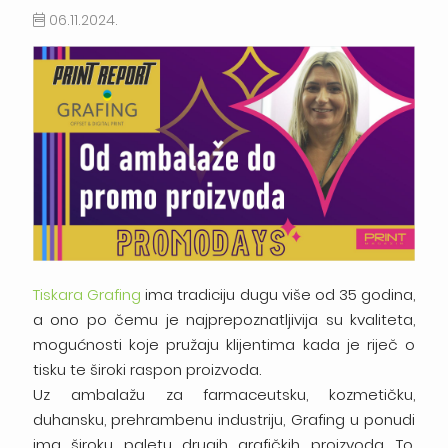
06.11.2024.
Tiskara Grafing
ima tradiciju dugu više od 35 godina,
a ono po čemu je najprepoznatljivija su kvaliteta,
mogućnosti koje pružaju klijentima kada je riječ o
tisku te široki raspon proizvoda.
Uz ambalažu za farmaceutsku, kozmetičku,
duhansku, prehrambenu industriju, Grafing u ponudi
ima široku paletu drugih grafičkih proizvoda. To,