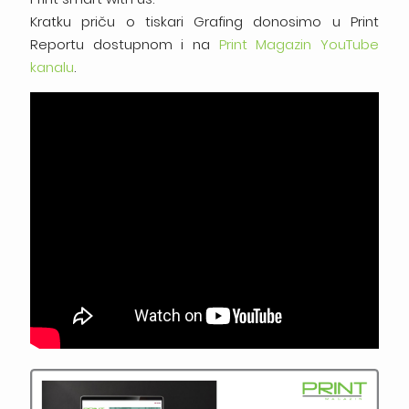
Kratku priču o tiskari Grafing donosimo u Print
Reportu dostupnom i na
Print Magazin YouTube
kanalu
.