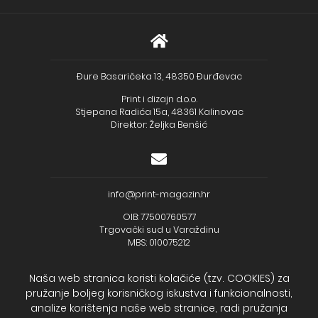
Đure Basaričeka 13, 48350 Đurđevac
Print i dizajn d.o.o.
Stjepana Radića 15a, 48361 Kalinovac
Direktor: Željka Benšić
info@print-magazin.hr
OIB: 77500760577
Trgovački sud u Varaždinu
MBS: 010075212
Naša web stranica koristi kolačiće (tzv. COOKIES) za
pružanje boljeg korisničkog iskustva i funkcionalnosti,
analize korištenja naše web stranice, radi pružanja
+385 (48) 733 111