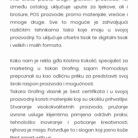
između ostalog, uključuje upute za lijekove, ali i
brošure, POS proizvode, promo materijale, vrećice i
mnoge druge. Sve to moguće je zahvaljujući
različitim tehnikama tiska koje imaju u svojoj
proizvodnji. To uključuje ofsetni tisak te digitalni tisak
i velikih i malih formata.
Kako nam je rekla gđa Kristina Kokolić, specijalist za
marketing u tiskari Grafing, sajam Promodays
prepoznali su kao odličnu priliku za predstaviti svoj
široki raspon proizvoda i mogućnosti.
Tiskara Grafing vlasnik je šest certifikata i u svojoj
proizvodnji koristi materijale koji su okolišu prihvatljivi.
Stvaranje visokokvalitetnih proizvoda, pružanje
izvrsne usluge klijentima, primjena održivih praksi,
tehnološko inoviranje i poticanje kreativnosti,
njihova je misija. Potvrđuje to i slogan koji jasno kaže
Print smart with us.