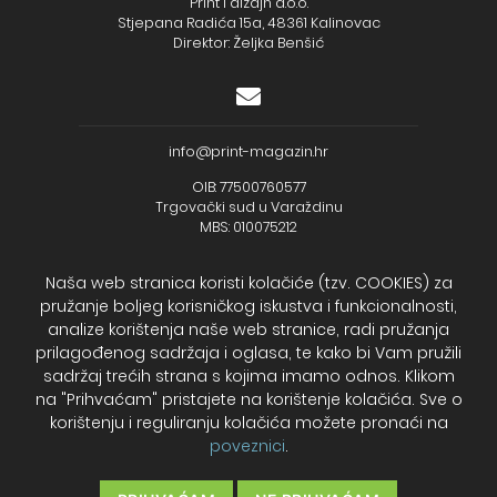
Print i dizajn d.o.o.
Stjepana Radića 15a, 48361 Kalinovac
Direktor: Željka Benšić
info@print-magazin.hr
OIB: 77500760577
Trgovački sud u Varaždinu
MBS: 010075212
Naša web stranica koristi kolačiće (tzv. COOKIES) za
pružanje boljeg korisničkog iskustva i funkcionalnosti,
analize korištenja naše web stranice, radi pružanja
+385 (48) 733 111
prilagođenog sadržaja i oglasa, te kako bi Vam pružili
Zagrebačka banka d.d.
sadržaj trećih strana s kojima imamo odnos. Klikom
IBAN - HR2723600001102099043
na "Prihvaćam" pristajete na korištenje kolačića. Sve o
Temeljni kapital: 330.000,00kn uplaćen u cijelosti
korištenju i reguliranju kolačića možete pronaći na
poveznici
.
2026. Print Magazin