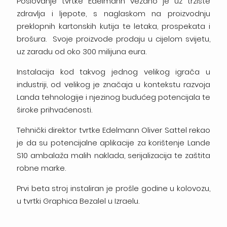
Poslovanje tvrtke Edelmann vezano je uz tržište
zdravlja i ljepote, s naglaskom na proizvodnju
preklopnih kartonskih kutija te letaka, prospekata i
brošura. Svoje proizvode prodaju u cijelom svijetu,
uz zaradu od oko 300 milijuna eura.
Instalacija kod takvog jednog velikog igrača u
industriji, od velikog je značaja u kontekstu razvoja
Landa tehnologije i njezinog budućeg potencijala te
široke prihvaćenosti.
Tehnički direktor tvrtke Edelmann Oliver Sattel rekao
je da su potencijalne aplikacije za korištenje Lande
S10 ambalaža malih naklada, serijalizacija te zaštita
robne marke.
Prvi beta stroj instaliran je prošle godine u kolovozu,
u tvrtki Graphica Bezalel u Izraelu.