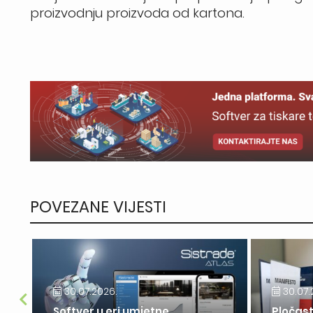
proizvodnju proizvoda od kartona.
POVEZANE VIJESTI
30.07.2026.
30.07.
Softver u eri umjetne
Pločast