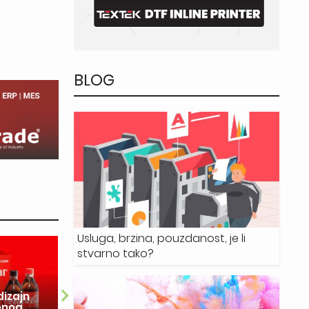
BLOG
Usluga, brzina, pouzdanost, je li
stvarno tako?
28.07.2026.
dizajn
enog
Delta Design: Tehnologija je
So