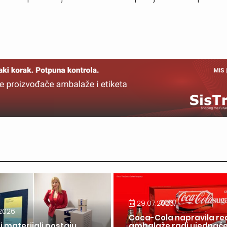
29.07.2026.
2026.
Coca-Cola napravila re
i materijali postaju
ambalaže radi ujednač