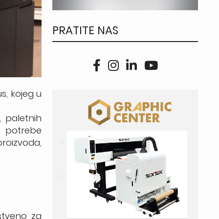
PRATITE NAS
s, kojeg u
, paletnih
te potrebe
proizvoda,
nstveno za