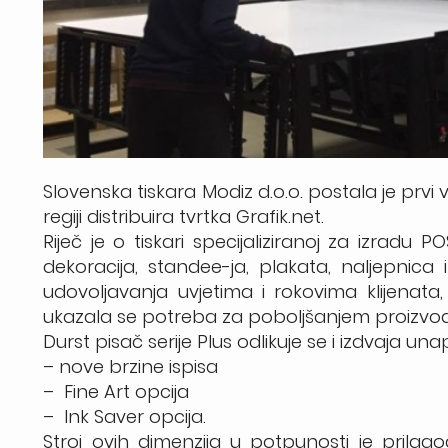
Slovenska tiskara Modiz d.o.o. postala je prvi
regiji distribuira tvrtka Grafik.net.
Riječ je o tiskari specijaliziranoj za izrad
dekoracija, standee-ja, plakata, naljepnica
udovoljavanja uvjetima i rokovima klijenata,
ukazala se potreba za poboljšanjem proizvod
Durst pisač serije Plus odlikuje se i izdvaja 
– nove brzine ispisa
– Fine Art opcija
– Ink Saver opcija.
Stroj ovih dimenzija u potpunosti je prilagođ