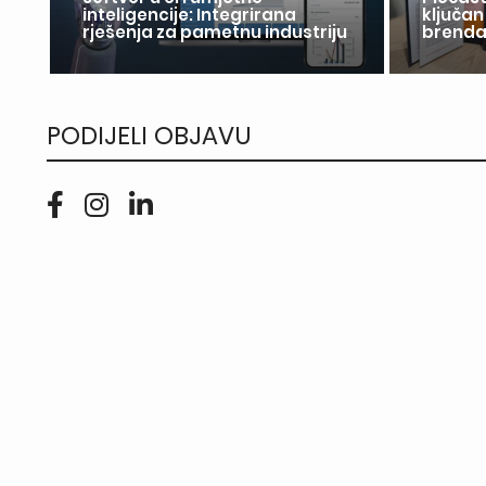
inteligencije: Integrirana
ključan
rješenja za pametnu industriju
brend
PODIJELI OBJAVU