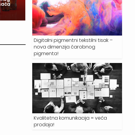
ošača
ubrzala proces, ali znanje o
in
materijalima najveći je adut
r
Digitalni pigmentni tekstilni tisak –
nova dimenzija čarobnog
pigmenta!
Kvalitetna komunikacija = veća
prodaja!