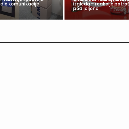
 dio komunikacije
izgleda – reakcije potr
a
podijeljene