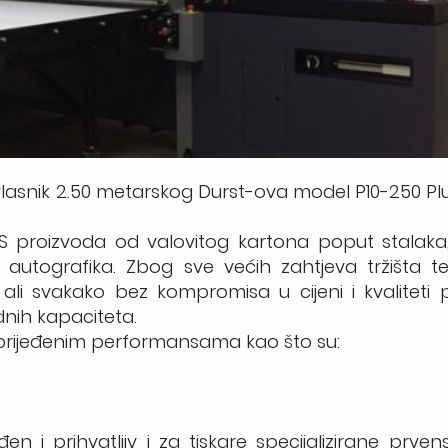
 vlasnik 2.50 metarskog Durst-ova model P10-250 Plu
u POS proizvoda od valovitog kartona poput stalaka
 i autografika. Zbog sve većih zahtjeva tržišta 
 ali svakako bez kompromisa u cijeni i kvaliteti 
nih kapaciteta.
unaprijeđenim performansama kao što su:
en i prihvatljiv i za tiskare specijalizirane prve