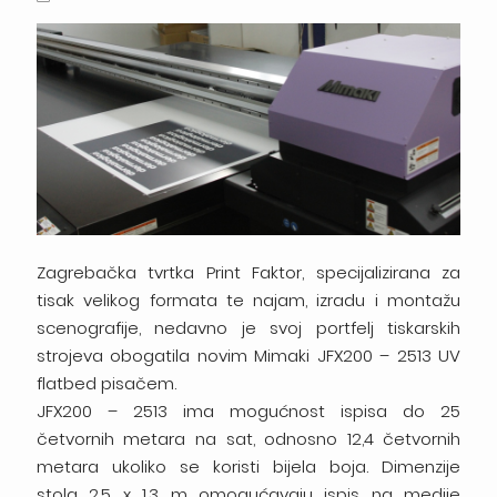
Zagrebačka tvrtka Print Faktor, specijalizirana za
tisak velikog formata te najam, izradu i montažu
scenografije, nedavno je svoj portfelj tiskarskih
strojeva obogatila novim Mimaki JFX200 – 2513 UV
flatbed pisačem.
JFX200 – 2513 ima mogućnost ispisa do 25
četvornih metara na sat, odnosno 12,4 četvornih
metara ukoliko se koristi bijela boja. Dimenzije
stola 2,5 x 1,3 m omogućavaju ispis na medije