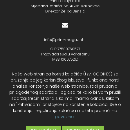
Print i dizajn d.o.o.
Stjepana Radića 15a, 48361 Kalinovac
Direktor: Željka Benšić
info@print-magazin.hr
OIB: 77500760577
Trgovački sud u Varaždinu
MBS: 010075212
Naša web stranica koristi kolačiće (tzv. COOKIES) za
pružanje boljeg korisničkog iskustva i funkcionalnosti,
analize korištenja naše web stranice, radi pružanja
+385 (48) 733 111
prilagođenog sadržaja i oglasa, te kako bi Vam pružili
Zagrebačka banka d.d.
sadržaj trećih strana s kojima imamo odnos. Klikom
IBAN - HR2723600001102099043
na "Prihvaćam" pristajete na korištenje kolačića. Sve o
Temeljni kapital: 330.000,00kn uplaćen u cijelosti
korištenju i reguliranju kolačića možete pronaći na
poveznici
.
2026. Print Magazin