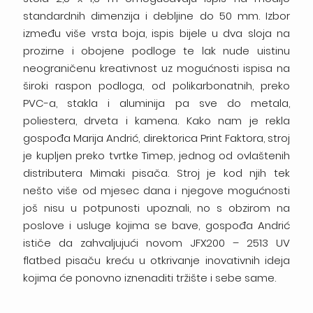
standardnih dimenzija i debljine do 50 mm. Izbor
između više vrsta boja, ispis bijele u dva sloja na
prozirne i obojene podloge te lak nude uistinu
neograničenu kreativnost uz mogućnosti ispisa na
široki raspon podloga, od polikarbonatnih, preko
PVC-a, stakla i aluminija pa sve do metala,
poliestera, drveta i kamena. Kako nam je rekla
gospođa Marija Andrić, direktorica Print Faktora, stroj
je kupljen preko tvrtke Timep, jednog od ovlaštenih
distributera Mimaki pisača. Stroj je kod njih tek
nešto više od mjesec dana i njegove mogućnosti
još nisu u potpunosti upoznali, no s obzirom na
poslove i usluge kojima se bave, gospođa Andrić
ističe da zahvaljujući novom JFX200 – 2513 UV
flatbed pisaču kreću u otkrivanje inovativnih ideja
kojima će ponovno iznenaditi tržište i sebe same.