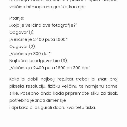
veličine bitmapirane grafike, kao npr.:
Pitanje:
„Koja je veličina ove fotografije?“
Odgovor (1):
„Veličine je 2.400 puta 1.600.“
Odgovor (2):
„Veličine je 300 dpi.“
Najtočniji bi odgovor bio (3):
„Veličine je 2.400 puta 1.600 pri 300 dpi.“
Kako bi dobili najbolji rezultat, trebali bi znati broj
piksela, rezoluciju, fizičku veličinu te namjenu same
slike. Posebno onda kada pripremate sliku za tisak,
potrebno je znati dimenzije
i dpi kako bi osigurali dobru kvalitetu tiska.