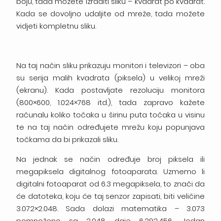
boju, tada možete izraditi sliku – kvadrat po kvadrat.
Kada se dovoljno udaljite od mreže, tada možete
vidjeti kompletnu sliku.
Na taj način sliku prikazuju monitori i televizori – oba
su serija malih kvadrata (piksela) u velikoj mreži
(ekranu). Kada postavljate rezoluciju monitora
(800×600, 1.024×768 itd.), tada zapravo kažete
računalu koliko točaka u širinu puta točaka u visinu
te na taj način određujete mrežu koju popunjava
točkama da bi prikazali sliku.
Na jednak se način određuje broj piksela ili
megapiksela digitalnog fotoaparata. Uzmemo li
digitalni fotoaparat od 6.3 megapiksela, to znači da
će datoteka, koju će taj senzor zapisati, biti veličine
3.072×2.048. Sada dolazi matematika – 3.073
pomnoženo sa 2.048 daje 6.292.456. Jedan