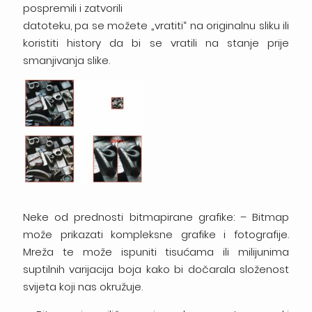
pospremili i zatvorili
datoteku, pa se možete „vratiti“ na originalnu sliku ili
koristiti history da bi se vratili na stanje prije
smanjivanja slike.
Neke od prednosti bitmapirane grafike: – Bitmap
može prikazati kompleksne grafike i fotografije.
Mreža te može ispuniti tisućama ili milijunima
suptilnih varijacija boja kako bi dočarala složenost
svijeta koji nas okružuje.