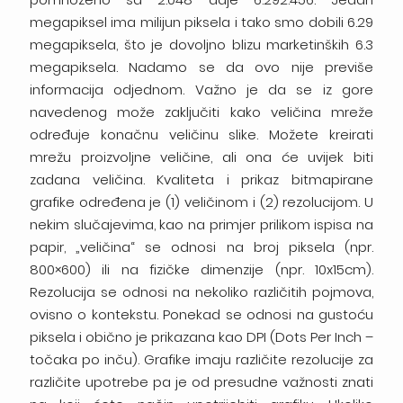
megapiksel ima milijun piksela i tako smo dobili 6.29
megapiksela, što je dovoljno blizu marketinških 6.3
megapiksela. Nadamo se da ovo nije previše
informacija odjednom. Važno je da se iz gore
navedenog može zaključiti kako veličina mreže
određuje konačnu veličinu slike. Možete kreirati
mrežu proizvoljne veličine, ali ona će uvijek biti
zadana veličina. Kvaliteta i prikaz bitmapirane
grafike određena je (1) veličinom i (2) rezolucijom. U
nekim slučajevima, kao na primjer prilikom ispisa na
papir, „veličina“ se odnosi na broj piksela (npr.
800×600) ili na fizičke dimenzije (npr. 10x15cm).
Rezolucija se odnosi na nekoliko različitih pojmova,
ovisno o kontekstu. Ponekad se odnosi na gustoću
piksela i obično je prikazana kao DPI (Dots Per Inch –
točaka po inču). Grafike imaju različite rezolucije za
različite upotrebe pa je od presudne važnosti znati