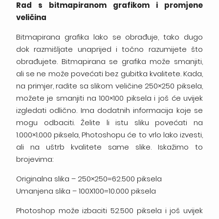
Rad s bitmapiranom grafikom i promjene
veličina
Bitmapirana grafika lako se obrađuje, tako dugo
dok razmišljate unaprijed i točno razumijete što
obrađujete. Bitmapirana se grafika može smanjiti,
ali se ne može povećati bez gubitka kvalitete. Kada,
na primjer, radite sa slikom veličine 250×250 piksela,
možete je smanjiti na 100×100 piksela i još će uvijek
izgledati odlično. Ima dodatnih informacija koje se
mogu odbaciti. Želite li istu sliku povećati na
1.000×1.000 piksela, Photoshopu će to vrlo lako izvesti,
ali na uštrb kvalitete same slike. Iskažimo to
brojevima:
Originalna slika – 250×250=62.500 piksela
Umanjena slika – 100X100=10.000 piksela
Photoshop može izbaciti 52.500 piksela i još uvijek