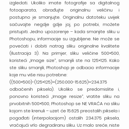
izgledati. Ukoliko imate fotografije sa digitalnog
fotoaparata, obrađujte originalnu veličinu i
postupno je smanjujte. Originalnu datoteku uvijek
sačuvajte negdje gdje joj, po potrebi, možete
pristupiti. Jedno upozorenje – kada smanjite sliku u
Photoshopu, informacije su izgubljene. Ne može se
povećati i dobiti natrag sliku originalne kvalitete
(Ilustracija 3). Na primjer, sliku veličine 500×500,
koristeći „Image size“, smanjili ste na 125×125. Kako
ste sliku smanjili, Photoshop je odbacio informacije
koje mu više nisu potrebne:
((500×500)-(125×125)=(250.000-15.625)=234.375
odbačenih piksela). Ukoliko se predomislite i,
ponovno koristeći „Image resize“, vratite sliku na
prvobitnih 500×500, Photoshop se NE VRAĆA na sliku
kojom ste krenuli – uzet će 15.625 preostalih piksela i
pogađati (interpolacijom) ostalih 234.375 piksela,
vračajući vrlo degradiranu sliku. Uz malo sreće, niste