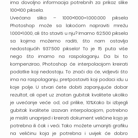
ima dovoljno informacija potrebnih za prikaz slike
100×100 piksela.
Uvećana slika – 1000×1000=1.000.000 piksela
Photoshop može sa lakoćom napraviti mrežu
1.000×1.000, ali što staviti u nju? Imamo 62.500 piksela
sa kojima možemo raditi, što nam ostavlja
nedostajućih 937.500 piksela! To je 15 puta više
nego što imamo na raspolaganju. Da bi to
kompenzirao, Photoshop će interpolacijom kreirati
podatke koji nedostaju. To znači da će, vidjevši što
ima na raspolaganju, pretpostaviti koji podaci idu u
koje polje. U stvari ćete dobiti zapanjujuće dobar
rezultat, ali opet uz znatan gubitak kvalitete ukoliko
je uvećanje veće od, od prilike, 10%.Kako bi izbjegli
gubitak kvalitete izazvan interpolacijom, potrebno
je misliti unaprijed i kreirati dokument veličine koja je
potrebna ili čak i veći. Tako možete umanjiti grafiku
na veličinu koja je potrebna i uvijek će dobro