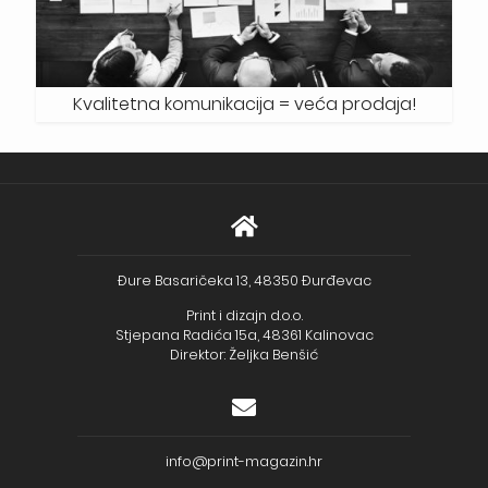
Kvalitetna komunikacija = veća prodaja!
Đure Basaričeka 13, 48350 Đurđevac
Print i dizajn d.o.o.
Stjepana Radića 15a, 48361 Kalinovac
Direktor: Željka Benšić
info@print-magazin.hr