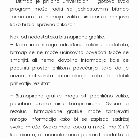
– Bitmap je prilično univerzalan – gotovo svaki
program može raditi sa jednostavnim bitmap
formatom te nemaju velike sistemske zahtjeva
kako bi bio ispravno prikazan.
Neki od nedostataka bitmapirane grafike:
– Kako ima strogo određenu količinu podataka,
bitmap se ne može učinkovito povećati. Može se
smanjiti, ali nema dovoljno informacija koje će
popuniti prostor prilikom povećanja, tako da je
nužna softverska interpolacija kako bi dobili
prihvatljiv rezultat.
– Bitmapirane grafike mogu biti poprilično velike,
posebno ukoliko nisu komprimirane. Ovisno o
rezoluciji bitmapirane grafike, može zahtijevati
mnogo informacija kako bi se zapisao sadržaj
svake mreže. Svaka mala kocka u mreži ima X i Y
koordinate, a računalo mora pohraniti podatke o