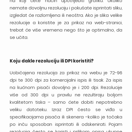
na koji ćete način upotrijebiti grafiku. Ukoliko
nemate dovoljnu rezoluciju i pokušate isprintati sliku,
izgledat će razlomljena ili neoštra. Ako je slika velike
rezolucije a koristite je za prikaz na web-stranici,
trebat će više vremena nego što je optimalno, da
se učita.
Koju dakle rezoluciju ili DPI koristiti?
Uobičajena rezolucija za prikaz na webu je 72-96
dpi te 300 dpi za komercijalni ispis ili tisak. Za ispis
na kućnom pisači dovoljno je i 200 dpi. Rezolucije
više od 300 dpi u pravilu ne rezultiraju boljom
kvalitetom tiska – samo ćete dobiti nepotrebno
veliku datoteku. Izraz DPI često se viđa u
specifikacijama pisača ili skenera –koliko je točaka
po inču sposoban isprintati ili odskenirati. Pojam
rezolucija često se koristi i prilikom opisa ukupne