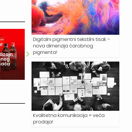
Digitalni pigmentni tekstilni tisak –
nova dimenzija čarobnog
28.07.2026.
pigmenta!
dizajn
enog
Delta Design: Tehnologija je
So
ošača
ubrzala proces, ali znanje o
in
materijalima najveći je adut
r
Kvalitetna komunikacija = veća
prodaja!