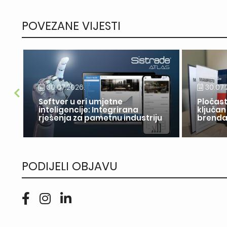
POVEZANE VIJESTI
30.07.2026.
30.07.
Softver u eri umjetne
Pločast
inteligencije: Integrirana
ključan
rješenja za pametnu industriju
brend
PODIJELI OBJAVU