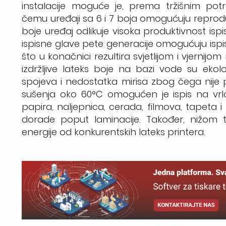
instalacije moguće je, prema tržišnim potre
čemu uređaji sa 6 i 7 boja omogućuju reprodu
boje uređaj odlikuje visoka produktivnost isp
ispisne glave pete generacije omogućuju ispis
što u konačnici rezultira svjetlijom i vjernijo
izdržljive lateks boje na bazi vode su ekološ
spojeva i nedostatka mirisa zbog čega nije 
sušenja oko 60°C omogućen je ispis na vr
papira, naljepnica, cerada, filmova, tapeta 
dorade poput laminacije. Također, nižom 
energije od konkurentskih lateks printera.