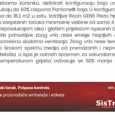
bama korisnika, definirati konfiguraciju boja u
kciju do 93% raspona Pantone® boja. U konfiguracij
isa do 18,2 m2 u satu. Izdržljive Ricoh GEN5 Piezo 
 varijabilnih točaka minimalne veličine od samo 4 
m reprodukcijom slika i glatkim prijelazom ispisanih 
ki prihvatljive zbog vrlo niske emisije hlapljivih
potrebna dodatna ventilacija. Zbog vrlo niske t
lo širokom spektru medija od premazanih i nep
i tekstila, a ispis je odmah spreman za sekundar
temperaturom grijača ostvaruje se 50% manja 