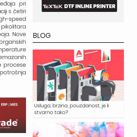
ređaja pri
i s četiri
high-speed
pikolitara
BLOG
boja. Nove
 organskih
emperature
remazanih
ne procese
potrošnja
Usluga, brzina, pouzdanost, je li
stvarno tako?