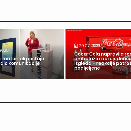
29.07.2026.
2026.
Coca-Cola napravila re
i materijali postaju
ambalaže radi ujednač
 dio komunikacije
izgleda – reakcije potr
a
podijeljene