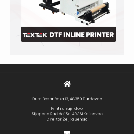
Đure Basaričeka 13, 48350 Đurđevac
Print i dizajn d.o.o.
Stjepana Radića 15a, 48361 Kalinovac
Direktor: Željka Benšić