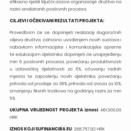
efikasno riješili ključni izazovi organizacije društva na
razini analiziranih poslovnih procesa.
CILJEVI I OČEKIVANI REZULTATI PROJEKTA:
Provedbom će se doprinijeti realizaciji dugoročnih
ciljeva društva, odnosno uvođenjem novih sustava i
nabavkom informacijske i komunikacijske opreme
te edukacijom djelatnika doprinijeti će unaprjeđenju
min 5 poslovnih procesa, povećanju produktivnosti
u izdavačkoj djelatnosti za 5%, očuvanju radnih
mjesta te zaposlenju novih djelatnika, povećanju
prihoda od prodaje za 36%, prihoda od izvoza za 10%,
smanjenju fiksnih troškova na godišnjoj razini za min
5%.
UKUPNA VRIJEDNOST PROJEKTA iznosi
: 481.300,00
HRK
IZNOS KOJI SUFINANCIRA EU
: 268.757,92 HRK