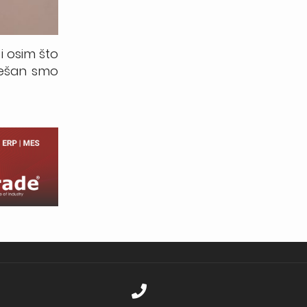
i osim što
pešan smo