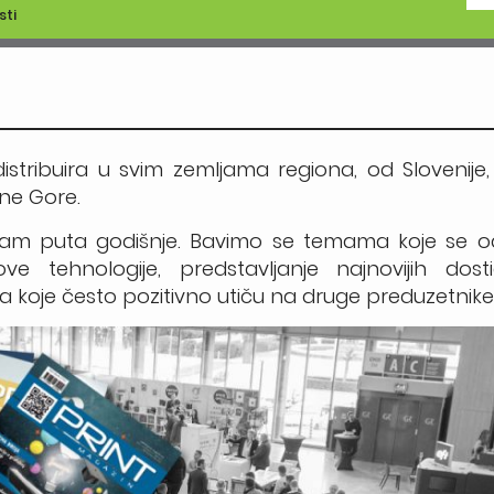
sti
istribuira u svim zemljama regiona, od Slovenije,
rne Gore.
i sedam puta godišnje. Bavimo se temama koje se
e tehnologije, predstavljanje najnovijih dos
a koje često pozitivno utiču na druge preduzetnike