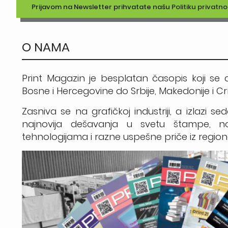
Prijavom na Newsletter prihvatate našu
Politiku privatno
O NAMA
Print Magazin je besplatan časopis koji se d
Bosne i Hercegovine do Srbije, Makedonije i C
Zasniva se na grafičkoj industriji, a izlaz
najnovija dešavanja u svetu štampe, nov
tehnologijama i razne uspešne priče iz region