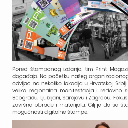
Pored štampanog izdanja, tim Print Magazin
događaja. Na početku našeg organizacionog pu
odvijao na nekoliko lokacija u Hrvatskoj, Srbiji 
velika regionalna manifestacija i redovno
Beogradu, Ljubljani, Sarajevu i Zagrebu. Foku
završne obrade i materijala. Cilj je da se š
mogućnosti digitalne štampe.