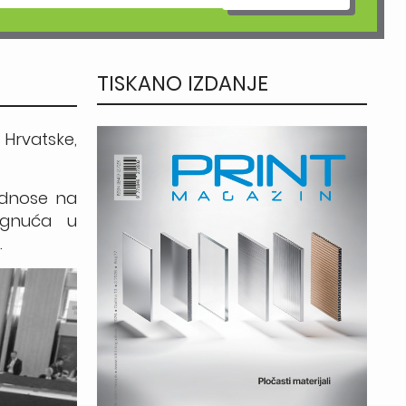
TISKANO IZDANJE
 Hrvatske,
 odnose na
tignuća u
.