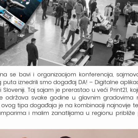
a se bavi i organizacijom konferencija, sajmova
ta iznedrili smo događaj DA! – Digitalne aplikacij
i Sloveniji. Taj sajam je prerastao u veći Print21, ko
 se održava svake godine u glavnim gradovima 
s ovog tipa događaja je na kombinaciji najnovije te
tamparima i malim zanatlijama u regionu približe