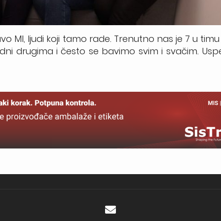
 MI, ljudi koji tamo rade. Trenutno nas je 7 u timu 
edni drugima i često se bavimo svim i svačim. Us