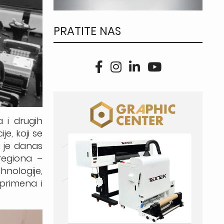
PRATITE NAS
 i drugih
e, koji se
ji je danas
regiona –
hnologije,
 primena i