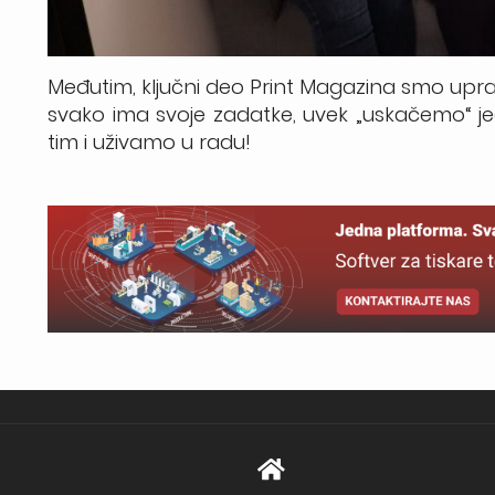
Međutim, ključni deo Print Magazina smo upravo
svako ima svoje zadatke, uvek „uskačemo“ j
tim i uživamo u radu!