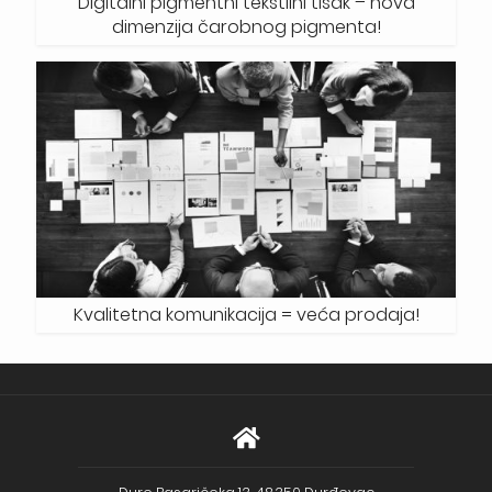
Digitalni pigmentni tekstilni tisak – nova
dimenzija čarobnog pigmenta!
Kvalitetna komunikacija = veća prodaja!