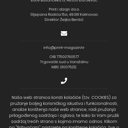
Đure Basaričeka 13, 48350 Đurđevac
Print i dizajn d.o.o.
Stjepana Radića 15a, 48361 Kalinovac
Direktor: Željka Benšić
info@print-magazin.hr
OIB: 77500760577
Trgovački sud u Varaždinu
MBS: 010075212
+385 (48) 733 111
Naša web stranica koristi kolačiće (tzv. COOKIES) za
pružanje boljeg korisničkog iskustva i funkcionalnosti,
Zagrebačka banka d.d.
analize korištenja naše web stranice, radi pružanja
IBAN - HR2723600001102099043
Temeljni kapital: 330.000,00kn uplaćen u cijelosti
prilagođenog sadržaja i oglasa, te kako bi Vam pružili
sadržaj trećih strana s kojima imamo odnos. Klikom
na "Prihvaćam" pristajete na korištenje kolačića. Sve o