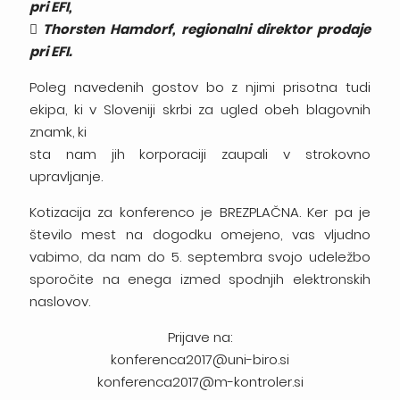
pri EFI,
 Thorsten Hamdorf, regionalni direktor prodaje
pri EFI.
Poleg navedenih gostov bo z njimi prisotna tudi
ekipa, ki v Sloveniji skrbi za ugled obeh blagovnih
znamk, ki
sta nam jih korporaciji zaupali v strokovno
upravljanje.
Kotizacija za konferenco je BREZPLAČNA. Ker pa je
število mest na dogodku omejeno, vas vljudno
vabimo, da nam do 5. septembra svojo udeležbo
sporočite na enega izmed spodnjih elektronskih
naslovov.
Prijave na:
konferenca2017@uni-biro.si
konferenca2017@m-kontroler.si