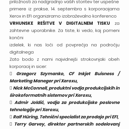
priložnosti za nadgradnjo vaših storitev ter uspešne
primere iz prakse, 14. septembra s korporacijama
Xerox in EFI organiziramo izobraževalno konferenco
VRHUNSKE REŠITVE V DIGITALNEM TISKU
za
zahtevne uporabnike. Za tiste, ki vedo, kaj pomeni
končni
izdelek, ki nas loči od povprečja na področju
digitalnega
Zato bodo z nami najvidnejši strokovnjaki obeh
korporacij in sicer:
 Grzegorz Szymanko, CF Inkjet Buisness /
Marketing Maneger pri Xeroxu,
 Nick McConnell, produktni vodja produkcijskih in
širokoformatnih sistemov pri Xeroxu,
 Admir Joldić, vodja za produkcijske poslovne
tehnologije pri Xeroxu,
 Ralf Hüring, Tehnični specialist za prodajo pri EFI,
 Terry Garvey, direktor partnerskih sodelovanj