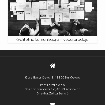
Kvalitetna komunikacija = veća prodaja!
Đure Basaričeka 13, 48350 Đurđevac
Print i dizajn d.o.o.
Stjepana Radića 15a, 48361 Kalinovac
Direktor: Željka Benšić