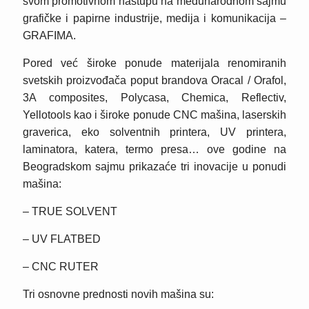
svom promotivnom nastupu na međunarodnom sajmu
grafičke i papirne industrije, medija i komunikacija –
GRAFIMA.
Pored već široke ponude materijala renomiranih
svetskih proizvođača poput brandova Oracal / Orafol,
3A composites, Polycasa, Chemica, Reflectiv,
Yellotools kao i široke ponude CNC mašina, laserskih
graverica, eko solventnih printera, UV printera,
laminatora, katera, termo presa… ove godine na
Beogradskom sajmu prikazaće tri inovacije u ponudi
mašina:
– TRUE SOLVENT
– UV FLATBED
– CNC RUTER
Tri osnovne prednosti novih mašina su: