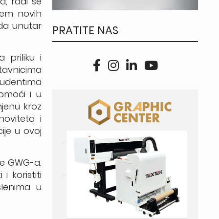
, radi se
njem novih
rda unutar
PRATITE NAS
 priliku i
stavnicima
studentima
omoći i u
mjenu kroz
oviteta i
ije u ovoj
ove GWG-a.
 koristiti
slenima u