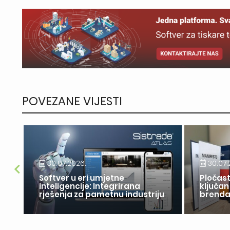
POVEZANE VIJESTI
30.07.2026.
30.07.
Softver u eri umjetne
Pločast
inteligencije: Integrirana
ključan
rješenja za pametnu industriju
brend