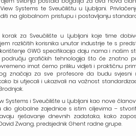
ajem svibnja postala bogatija za dva nova člana
iew Systems te Sveučilištu u Ljubljani. Privlače
raditi na globalnom pristupu i postavljanju standa
rak za Sveučilište u Ljubljani koje time dobiva
m različitih korisnika unutar industrije te s pred
 korištenje GWG specifikacija daju nama i našim 
odručju grafičkih tehnologija što će znatno p
remeno imat ćemo priliku vidjeti i praktičnu pri
og značaja za sve profesore da budu svjesni n
ako bi utjecali i ukazivali na važnost standardizac
 Brodnjak.
ew Systems i Sveučilište u Ljubljani kao nove član
 globalne zajednice s istim ciljevima – stvoriti i
brzavaju rješavanje dnevnih zadataka, kako zapo
 David Zwang, predsjednik Ghent radne grupe.