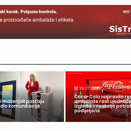
29.07.2026.
2026.
Coca-Cola napravila re
i materijali postaju
ambalaže radi ujednač
 dio komunikacije
izgleda – reakcije potr
a
podijeljene