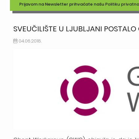
Prijavom na Newsletter prihvaćate našu
Politiku privatno
SVEUČILIŠTE U LJUBLJANI POSTAL
04.06.2018.