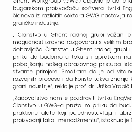
Ghent Workgroup (GWG) objavila je da je kr
bugarskom proizvođaču softvera, tvrtki EngV
članova iz različitih sektora GWG nastavlja 
grafičke industrije.
„ Članstvo u Ghent radnoj grupi važan je ko
mogućnost izravno razgovarati s velikim broje
dobavljača. Članstvo u Ghent radnoj grupi i
priliku da budemo u toku s napretkom na p
poboljšanju našeg obrazovnog pristupa. Istov
stvarne primjere. Smatram da je od vitaln
razvojnih procesa i da koriste takva znanja k
grani industrije“, rekla je prof. dr. Urška Vrabič
„Zadovoljstvo nam je pozdraviti tvrtku EngVi
Članstvo u GWG-a pruža im priliku da budu dio
praktične alate koji pojednostavljuju i u
proizvodnji tako i menadžmentu“, istaknuo je