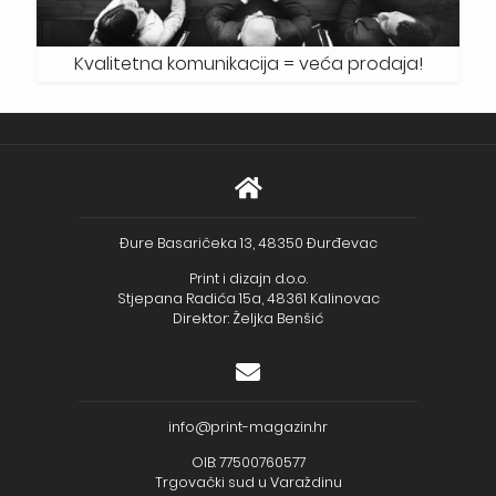
Kvalitetna komunikacija = veća prodaja!
Đure Basaričeka 13, 48350 Đurđevac
Print i dizajn d.o.o.
Stjepana Radića 15a, 48361 Kalinovac
Direktor: Željka Benšić
info@print-magazin.hr
OIB: 77500760577
Trgovački sud u Varaždinu