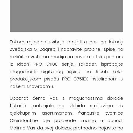
Tokom mjeseca svibnja posjetite nas na lokaciji
Zvečajska 5, Zagreb i napravite probne ispise na
različitim vrstama medija na novom lateks printeru
iz Ricoh PRO L4100 serije. Također, isprobajte
mogućnosti digitalnog ispisa na Ricoh kolor
produkcijskom pisaču PRO C751EX instaliranom u
našem showroom-u.
Upoznat ćemo Vas s mogućnostima dorade
tiskanih materijala na Uchida strojevima te
cjelokupnim asortimanom francuske tvornice
Clairefontine čije proizvode imamo u ponudi.
Molimo Vas da svoj dolazak prethodno najavite na