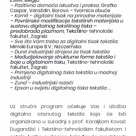
ESMA, Belgija
– Pozitivna domaća iskustva i praksa
, Grafko
Caspar, Varaždin; Borovo – tvornica obuće
– Kornit – digitalni tisak na prirodne materijale
– Površinske modifikacije tekstilnih materijala u
sustavu digitalnog tekstilnog tiska –
predobrada plazmom
,
Tekstilno
-tehnološki
fakultet, Zagreb
– Sve što Vam treba za digitalni tisak tekstila
;
Mimaki Europe B.V., Nizozemska
– Durst industrijski strojevi za tisak tekstila
– Međudjelovanje strukturne forme tekstila i
boje u digitalnom tisku
, Tekstilno-tehnološki
fakultet, Zagreb
– Primjena digitalnog tiska tekstila u modnoj
industriji
– Zund – industrijski rezači
–
Epson u svijetu digitalnog tiska tekstila
…
Uz stručni program očekuje Vas i izložba
digitalno otisnutog tekstila koja će biti
organizirana u suradnji s prof. Koraljkom Kovač
Dugandžić i Tekstilno-tehnološkim fakultetom. I