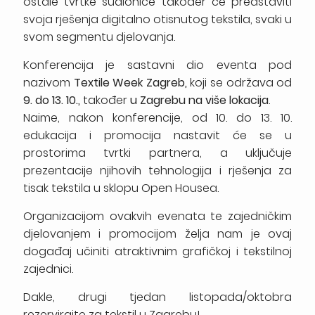
ostale tvrtke sudionice također će predstaviti
svoja rješenja digitalno otisnutog tekstila, svaki u
svom segmentu djelovanja.
Konferencija je sastavni dio eventa pod
nazivom
Textile Week Zagreb,
koji se održava od
9. do 13. 10.,
također
u Zagrebu na više lokacija
.
Naime, nakon konferencije, od 10. do 13. 10.
edukacija i promocija nastavit će se u
prostorima tvrtki partnera, a
uključuje
prezentacije njihovih tehnologija i rješenja za
tisak tekstila u sklopu Open Housea.
Organizacijom ovakvih evenata te
zajedničkim
djelovanjem i promocijom
želja nam je ovaj
događaj učiniti atraktivnim grafičkoj i tekstilnoj
zajednici.
Dakle, drugi tjedan listopada/oktobra
rezervirajte za tekstil u Zagrebu!