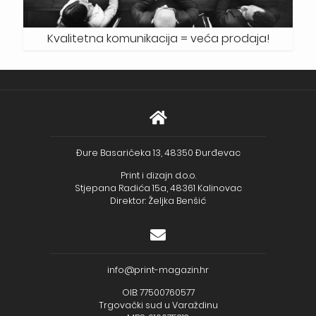
Kvalitetna komunikacija = veća prodaja!
Đure Basaričeka 13, 48350 Đurđevac
Print i dizajn d.o.o.
Stjepana Radića 15a, 48361 Kalinovac
Direktor: Željka Benšić
info@print-magazin.hr
OIB: 77500760577
Trgovački sud u Varaždinu