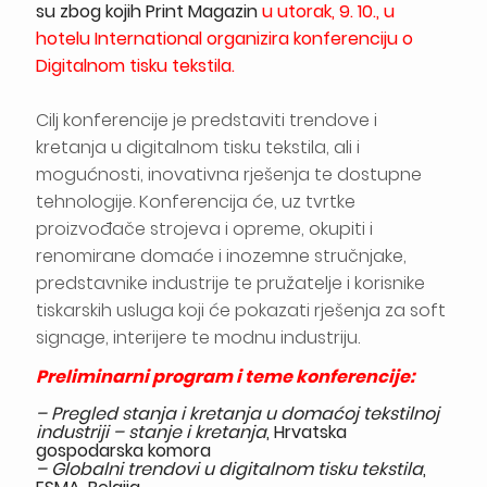
su zbog kojih Print Magazin
u utorak, 9. 10., u
hotelu International organizira
konferenciju o
Digitalnom tisku tekstila
.
Cilj konferencije je predstaviti trendove i
kretanja u digitalnom tisku tekstila, ali i
mogućnosti, inovativna rješenja te dostupne
tehnologije. Konferencija će, uz tvrtke
proizvođače strojeva i opreme, okupiti i
renomirane domaće i inozemne stručnjake,
predstavnike industrije te pružatelje i korisnike
tiskarskih usluga koji će pokazati rješenja za soft
signage, interijere te modnu industriju.
Preliminarni program i teme konferencije:
– Pregled stanja i kretanja u domaćoj tekstilnoj
industriji – stanje i kretanja
, Hrvatska
gospodarska komora
– Globalni trendovi u digitalnom tisku tekstila
,