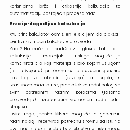
korisnicima brže i efikasnije kalkulacije te
automatizaciju postojećih procesa rada.
Brze i prilagodljive kalkulacije
XXL print kalkulator osmišljen je s ciljem da olakša i
centralizira način kalkulacije proizvoda.
Kako? Na način da sadrži dvije glavne kategorije
kalkulacije – materijale i usluge. Moguće je
kombinirati bilo koji materijal s bilo kojom uslugom
(a i odvojeno) pri čemu se u pozadini generira
prijedlog za obradu (rezanje) materijala, s
izračunom makulature, predložak za radni nalog sa
svim potrebnim radnim koracima (fazama
proizvodnje) i izračunatim vremenom rada ljudi i
strojeva.
Osim toga, jednim klikom moguće je generirati
radni nalog i rezervirati potrebnu sirovinu za isti. Na
ovaj način, čak i osobe bez iskustva u tisku mogu