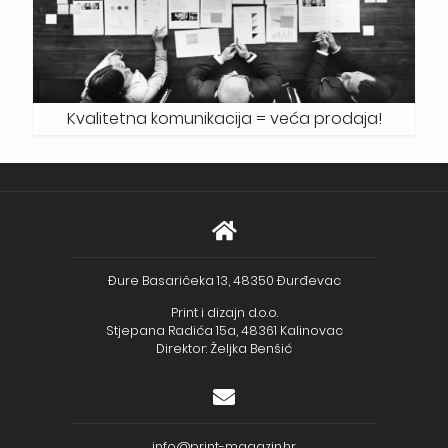
Kvalitetna komunikacija = veća prodaja!
Đure Basaričeka 13, 48350 Đurđevac
Print i dizajn d.o.o.
Stjepana Radića 15a, 48361 Kalinovac
Direktor: Željka Benšić
info@print-magazin.hr