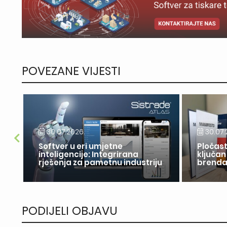
POVEZANE VIJESTI
30.07.2026.
30.07.
Softver u eri umjetne
Pločast
inteligencije: Integrirana
ključan
rješenja za pametnu industriju
brend
PODIJELI OBJAVU