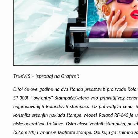
TrueVIS – isprobaj na Grafimi!
Difol će ove godine na dva štanda predstaviti proizvode Rol
SP-300i
“low-entry” štampača/katera vrlo prihvatljivog cen
najprodavanijih Rolandovih štampača. Uz prihvatljivu cenu, 
korisnika srednjih naklada štampe. Model
Roland RF-640
je u
niske operativne troškove. Osim ekosolventnih štampača, poseti
(32,6m2/h) i vrhunske kvalitete štampe. Odlikuju ga iznimno ža