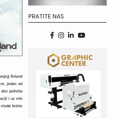
PRATITE NAS
manjeg
Roland
cm, jedan od
i deo potreba
ciji i uz vrlo
 visoke brzine