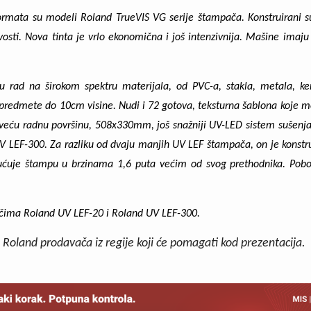
formata su modeli
Roland TrueVIS VG
serije štampača. Konstruirani 
jivosti. Nova tinta je vrlo ekonomična i još intenzivnija. Mašine imaj
 rad na širokom spektru materijala, od PVC-a, stakla, metala, ke
redmete do 10cm visine. Nudi i 72 gotova, teksturna šablona koje mož
veću radnu površinu, 508x330mm, još snažniji UV-LED sistem sušenj
V LEF-300.
Za razliku od dvaju manjih UV LEF štampača, on je konstru
uje štampu u brzinama 1,6 puta većim od svog prethodnika. Pobol
pačima
Roland UV LEF-20
i
Roland UV LEF-300.
i Roland prodavača iz regije koji će pomagati kod prezentacija.