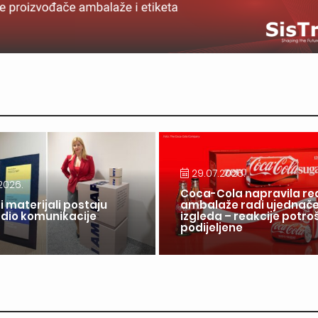
29.07.2026.
2026.
Coca-Cola napravila re
i materijali postaju
ambalaže radi ujednač
 dio komunikacije
izgleda – reakcije potr
a
podijeljene