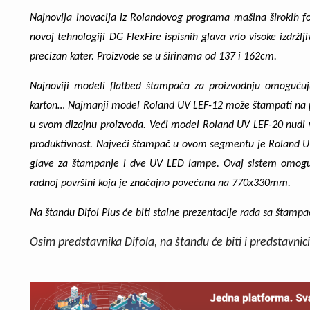
Najnovija inovacija iz Rolandovog programa mašina širokih 
novoj tehnologiji DG FlexFire ispisnih glava vrlo visoke izdržl
precizan kater. Proizvode se u širinama od 137 i 162cm.
Najnoviji modeli flatbed štampača za proizvodnju omogućuju
karton… Najmanji model
Roland UV LEF-12
može štampati na p
u svom dizajnu proizvoda. Veći model
Roland UV LEF-20
nudi 
produktivnost. Najveći štampač u ovom segmentu je
Roland U
glave za štampanje i dve UV LED lampe. Ovaj sistem omoguć
radnoj površini koja je značajno povećana na 770x330mm.
Na štandu Difol Plus će biti stalne prezentacije rada sa štam
Osim predstavnika Difola, na štandu će biti i predstavnic