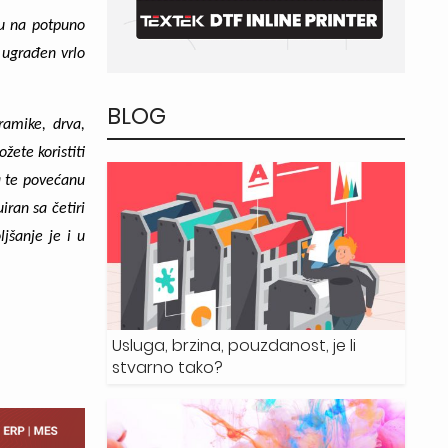
su na potpuno
u ugrađen vrlo
BLOG
ramike, drva,
ete koristiti
a te povećanu
iran sa četiri
jšanje je i u
Usluga, brzina, pouzdanost, je li
stvarno tako?