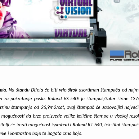
anda. Na štandu Difola će biti vrlo širok asortiman štampača od naj
om za pokretanje posla.
Roland VS-540i
je štampač/kater širine 137
brzinu štampanja od 26,9m2/sat, ovaj štampač će zadovoljiti najveć
 mogućnosti da brzo proizvede velike količine štampe u visokoj rezolu
telji će imati mogućnost isprobati i
Roland RT-640
, tekstilni štampač
rke i kontrastne boje te bogata crna boja.