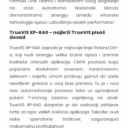
Formula One Teamu i domaćinom ovog događaja
na stazi Autodromo Nazionale Monza,
demonstriramo sinergiju između vrhunske
tehnologije ispisa i uzbuđenja visokih performansi.”
TrueVIS XP-640 – najbrži TrueVIS pisač
dosad
TrueVIS XP-640 zvijezda je najnovije linije Roland DG-
a, koji nudi sinergiju velike brzine ispisa i iznimne
kvalitete otisnutih aplikacija. CMYK postava boja,
pojačana dodatnom crvenom, narančastom,
zelenom i svijetlo crnom proširuju gamut do sada
neviđenih granica u ovoj klasi printera. Tu je i novi
nivo automatizacije procesa tiska uz upravljivost
putem 7-inčnog zaslona osjetljivog na dodir.
TrueVIS XP-640 dizajniran je da zadovolji zahtjeve
tvrtki za ispis velikih količina aplikacija. Također nudi
niske operativne troškove, osiguravajući
maksimalnu profitabilnost.