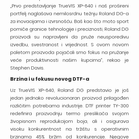
„Prvo predstavljanje TrueVIS XP-640 i naš prošireni
portfelj naglašava nemilosrdnu težnju Roland DG-a
za inovacijama i izvrsnošću. Baš kao što moto sport
pomiče granice tehnologije i preciznosti, Roland DG
proizvodi su napravljeni da pruže neusporedivu
izvedbu, svestranost i vrijednost. S ovom novom
paletom proizvoda pojačali smo fokus na pružanje
veće produktivnosti našim kupcima”, rekao je
Stephen Davis.
Brzina i u fokusu novog DTF-a
Uz TrueVIS XP-640, Roland DG predstavio je još
jedan jednako revolucionaran proizvod prilagođen
različitim potrebama industrije. DTF printer TY-300
redefinira proizvodnju termo preslikača svojom
živopisnom reprodukcijom boja, ali i osigurava
visoku konkurentnost na tržištu s operativnim
brzinama 45% bržim od konkurencije. Njegove