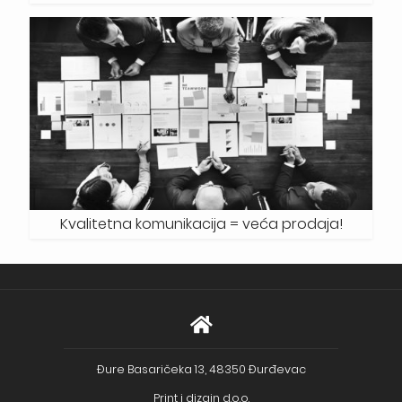
Kvalitetna komunikacija = veća prodaja!
Đure Basaričeka 13, 48350 Đurđevac
Print i dizajn d.o.o.