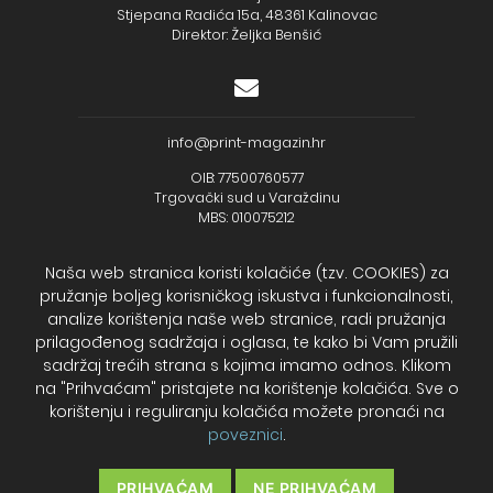
Stjepana Radića 15a, 48361 Kalinovac
Direktor: Željka Benšić
info@print-magazin.hr
OIB: 77500760577
Trgovački sud u Varaždinu
MBS: 010075212
Naša web stranica koristi kolačiće (tzv. COOKIES) za
pružanje boljeg korisničkog iskustva i funkcionalnosti,
analize korištenja naše web stranice, radi pružanja
+385 (48) 733 111
prilagođenog sadržaja i oglasa, te kako bi Vam pružili
Zagrebačka banka d.d.
sadržaj trećih strana s kojima imamo odnos. Klikom
IBAN - HR2723600001102099043
na "Prihvaćam" pristajete na korištenje kolačića. Sve o
Temeljni kapital: 330.000,00kn uplaćen u cijelosti
korištenju i reguliranju kolačića možete pronaći na
poveznici
.
2026. Print Magazin
PRIHVAĆAM
NE PRIHVAĆAM